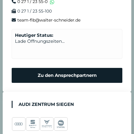
0 27 1 / 23 55-0
0 27 1 / 23 55-100
i
s
team-flb@walter-schneider.de
n
t
Heutiger Status:
Lade Öffnungszeiten...
b
a
r
Zu den Ansprechpartnern
e
n
AUDI ZENTRUM SIEGEN