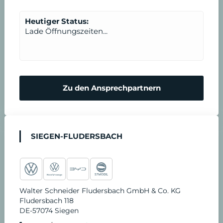
m
e
e
Heutiger Status:
Lade Öffnungszeiten...
r
n
m
N
Zu den Ansprechpartnern
i
o
n
t
SIEGEN-FLUDERSBACH
v
d
e
i
Walter Schneider Fludersbach GmbH & Co. KG
r
e
Fludersbach 118
DE-57074 Siegen
e
n