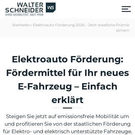
S
k
i
p
Startseite
»
Elektroauto Förderung 2026 – Jetzt staatliche Prämie
t
sichern
o
c
o
n
Elektroauto Förderung:
t
e
Fördermittel für Ihr neues
n
t
E-Fahrzeug – Einfach
erklärt
Steigen Sie jetzt auf emissionsfreie Mobilität um
us
und profitieren Sie von der staatlichen Förderung
für Elektro- und elektrisch unterstützte Fahrzeuge.