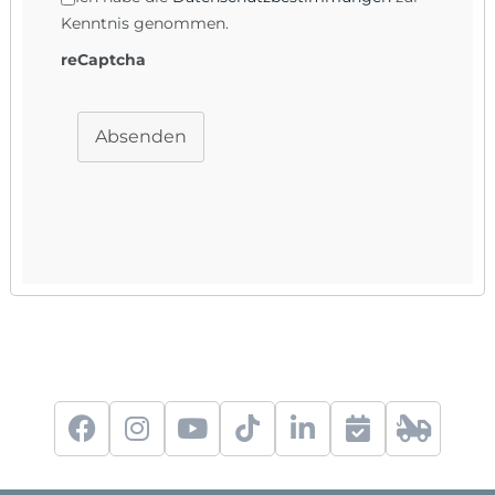
Kenntnis genommen.
reCaptcha
Absenden
f
i
y
t
l
S
2