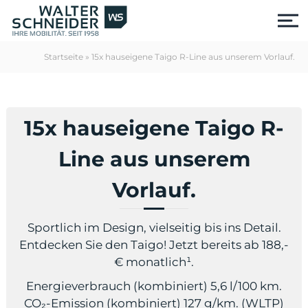
S
k
i
p
Startseite
»
15x hauseigene Taigo R-Line aus unserem Vorlauf.
t
o
c
o
15x hauseigene Taigo R-
n
t
e
Line aus unserem
n
t
Vorlauf.
Sportlich im Design, vielseitig bis ins Detail.
Entdecken Sie den Taigo! Jetzt bereits ab 188,-
€ monatlich¹.
us
Energieverbrauch (kombiniert) 5,6 l/100 km.
CO₂-Emission (kombiniert) 127 g/km. (WLTP)