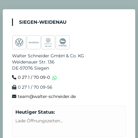
a
n
o
i
i
e
4
c
s
u
k
n
r
-
SIEGEN-WEIDENAU
e
t
t
t
k
v
S
b
a
u
o
e
i
t
Walter Schneider GmbH & Co. KG
Weidenauer Str. 136
o
g
b
k
d
c
u
DE-57076 Siegen
0 27 1 / 70 09-0
o
r
e
i
e
n
0 27 1 / 70 09-56
k
a
n
T
d
team@walter-schneider.de
m
e
e
Heutiger Status:
Lade Öffnungszeiten...
r
n