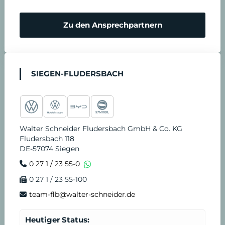
m
N
Zu den Ansprechpartnern
i
o
n
t
SIEGEN-FLUDERSBACH
v
d
e
i
Walter Schneider Fludersbach GmbH & Co. KG
r
e
Fludersbach 118
DE-57074 Siegen
e
n
0 27 1 / 23 55-0
0 27 1 / 23 55-100
i
s
team-flb@walter-schneider.de
n
t
Heutiger Status: