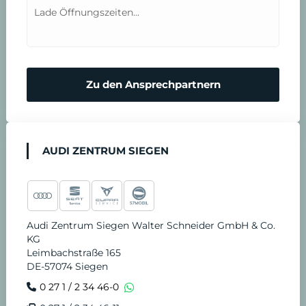
b
Lade Öffnungszeiten...
a
r
Zu den Ansprechpartnern
e
n
AUDI ZENTRUM SIEGEN
Audi Zentrum Siegen Walter Schneider GmbH & Co.
KG
Leimbachstraße 165
DE-57074 Siegen
0 27 1 / 2 34 46-0