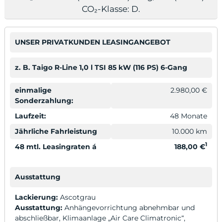
CO₂-Klasse: D.
UNSER PRIVATKUNDEN LEASINGANGEBOT
odus
z. B. Taigo R-Line 1,0 l TSI 85 kW (116 PS) 6-Gang
einmalige
2.980,00 €
Sonderzahlung:
Laufzeit:
48 Monate
Jährliche Fahrleistung
10.000 km
dus
1
48 mtl. Leasingraten á
188,00 €
Ausstattung
Lackierung:
Ascotgrau
Ausstattung:
Anhängevorrichtung abnehmbar und
abschließbar, Klimaanlage „Air Care Climatronic“,