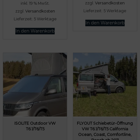
zzgl.
Versandkosten
inkl. 19 % MwSt.
t
p
Lieferzeit:
5 Werktage
zzgl.
Versandkosten
u
r
Lieferzeit:
5 Werktage
e
ü
In den Warenkorb
l
n
In den Warenkorb
l
g
e
l
r
i
P
c
r
h
e
e
i
r
s
P
i
r
s
e
t
i
ISOLITE Outdoor VW
FLYOUT Schiebetür-Öffnung
:
s
T6.1/T6/T5
VW T6.1/T6/T5 California
Ocean, Coast, Comfortline,
9
w