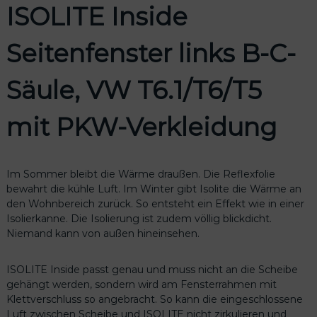
n
ISOLITE Inside
f
e
Seitenfenster links B-C-
n
s
t
Säule, VW T6.1/T6/T5
e
r
mit PKW-Verkleidung
l
i
n
k
Im Sommer bleibt die Wärme draußen. Die Reflexfolie
s
bewahrt die kühle Luft. Im Winter gibt Isolite die Wärme an
B
den Wohnbereich zurück. So entsteht ein Effekt wie in einer
-
Isolierkanne. Die Isolierung ist zudem völlig blickdicht.
C
Niemand kann von außen hineinsehen.
-
S
ISOLITE Inside passt genau und muss nicht an die Scheibe
ä
gehängt werden, sondern wird am Fensterrahmen mit
u
Klettverschluss so angebracht. So kann die eingeschlossene
l
Luft zwischen Scheibe und ISOLITE nicht zirkulieren und
e