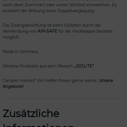
nach oben (Sommer) oder unten (Winter) entweichen. Es
,
entsteht die Wirkung einer Doppelverglasung.
V
W
T
Die Zwangsbelüftung ist beim Schlafen durch die
6
Verwendung von
AIR-SAFE
für die Heckklappe bestens
.
möglich.
1
/
Made in Germany.
T
6
/
Weitere Produkte aus dem Bereich
„ISOLITE“
.
T
5
Camper mieten? Wir helfen Ihnen gerne weiter.
Unsere
m
Angebote!
i
t
P
K
Zusätzliche
W
-
V