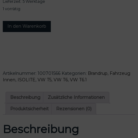
Lieferzeit:
5 Werktage
1 vorrätig
I
In den Warenkorb
S
O
L
I
T
E
I
Artikelnummer:
100701566
Kategorien:
Brandrup
,
Fahrzeug
n
Innen
,
ISOLITE
,
VW T5
,
VW T6
,
VW T6.1
s
i
d
Beschreibung
Zusätzliche Informationen
e
S
Produktsicherheit
Rezensionen (0)
e
i
Beschreibung
t
e