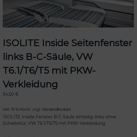
odus
ISOLITE Inside Seitenfenster
links B-C-Säule, VW
T6.1/T6/T5 mit PKW-
Verkleidung
dus
34,50
€
inkl. 19 % MwSt.
zzgl.
Versandkosten
ISOLITE Inside Fenster B-C-Säule einteilig, links ohne
Schiebetür, VW T6.1/T6/T5 mit PKW-Verkleidung