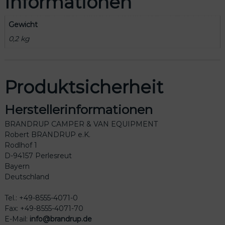
Informationen
e
r
Gewicht
k
l
0,2 kg
e
i
d
u
Produktsicherheit
n
g
Herstellerinformationen
M
e
BRANDRUP CAMPER & VAN EQUIPMENT
n
Robert BRANDRUP e.K.
g
Rodlhof 1
e
D-94157 Perlesreut
Bayern
Deutschland
Tel.: +49-8555-4071-0
Fax: +49-8555-4071-70
E-Mail:
info@brandrup.de