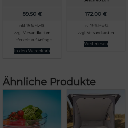
Beach ab 2011
0
a
,
r
89,50
€
172,00
€
0
:
inkl. 19 % MwSt.
inkl. 19 % MwSt.
0
1
zzgl.
Versandkosten
zzgl.
Versandkosten
1
Lieferzeit:
auf Anfrage
€
2
Weiterlesen
.
,
In den Warenkorb
5
0
€
Ähnliche Produkte