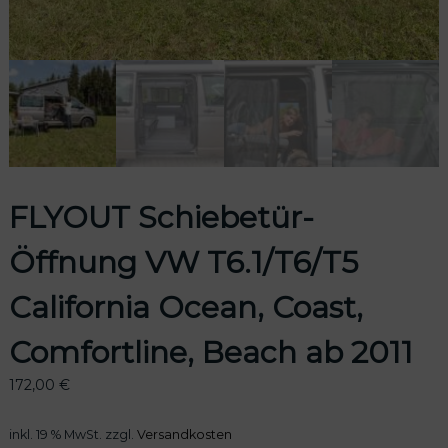
odus
FLYOUT Schiebetür-
Öffnung VW T6.1/T6/T5
dus
California Ocean, Coast,
Comfortline, Beach ab 2011
172,00
€
inkl. 19 % MwSt.
zzgl.
Versandkosten