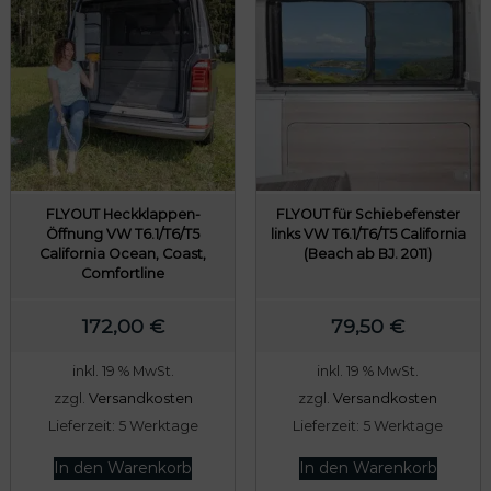
FLYOUT Heckklappen-
FLYOUT für Schiebefenster
Öffnung VW T6.1/T6/T5
links VW T6.1/T6/T5 California
California Ocean, Coast,
(Beach ab BJ. 2011)
Comfortline
172,00
€
79,50
€
inkl. 19 % MwSt.
inkl. 19 % MwSt.
zzgl.
Versandkosten
zzgl.
Versandkosten
Lieferzeit:
5 Werktage
Lieferzeit:
5 Werktage
In den Warenkorb
In den Warenkorb