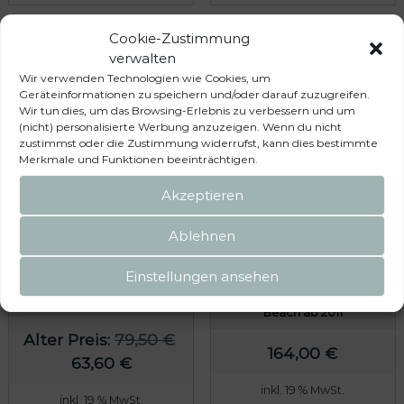
Cookie-Zustimmung
verwalten
Wir verwenden Technologien wie Cookies, um
Geräteinformationen zu speichern und/oder darauf zuzugreifen.
Wir tun dies, um das Browsing-Erlebnis zu verbessern und um
(nicht) personalisierte Werbung anzuzeigen. Wenn du nicht
zustimmst oder die Zustimmung widerrufst, kann dies bestimmte
Merkmale und Funktionen beeinträchtigen.
Akzeptieren
Ablehnen
FLYOUT Schiebefenster
FLYOUT Heckklappen-
Schiebetür rechts, alle VW
Öffnung mit Rundbogentür
Einstellungen ansehen
T6.1/T6/T5 Multivan (ab 2010)
VW T6.1/T6/T5 Multivan ab
2010 und VW California
Beach ab 2011
U
Alter Preis:
79,50
€
164,00
€
A
r
63,60
€
k
s
inkl. 19 % MwSt.
inkl. 19 % MwSt.