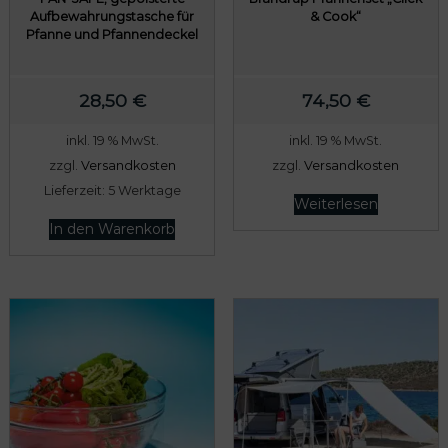
Aufbewahrungstasche für
& Cook“
,
r
Pfanne und Pfannendeckel
6
:
0
7
28,50
€
74,50
€
9
€
,
inkl. 19 % MwSt.
inkl. 19 % MwSt.
.
5
zzgl.
Versandkosten
zzgl.
Versandkosten
0
Lieferzeit:
5 Werktage
Weiterlesen
In den Warenkorb
€