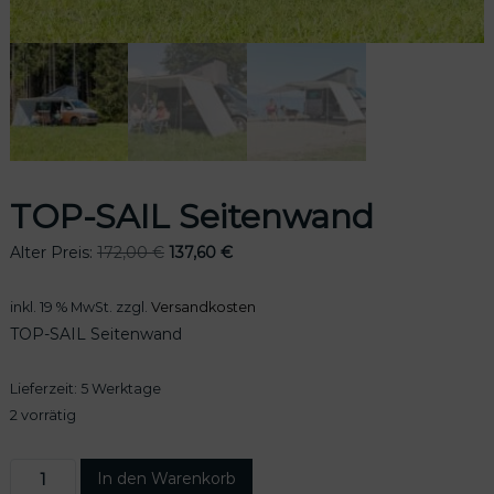
odus
TOP-SAIL Seitenwand
U
A
Alter Preis:
172,00
€
137,60
€
r
k
s
t
dus
inkl. 19 % MwSt.
zzgl.
Versandkosten
p
u
TOP-SAIL Seitenwand
r
e
ü
l
Lieferzeit:
5 Werktage
n
l
g
e
2 vorrätig
l
r
i
P
T
In den Warenkorb
c
r
O