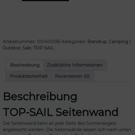
h
e
P
e
i
-
r
s
S
P
i
A
r
s
I
e
t
L
i
:
Artikelnummer:
100400055
Kategorien:
Brandrup
,
Camping /
S
s
1
Outdoor
,
Sale
,
TOP-SAIL
e
w
3
i
a
7
t
Beschreibung
Zusätzliche Informationen
r
,
e
:
6
n
Produktsicherheit
Rezensionen (0)
1
0
w
7
a
2
€
Beschreibung
n
,
.
d
0
M
TOP-SAIL Seitenwand
0
e
n
Die Seitenwand kann an jede Seite des Sonnensegels
€
g
angebracht werden. Die Seitenwände lassen sich nach unten
e