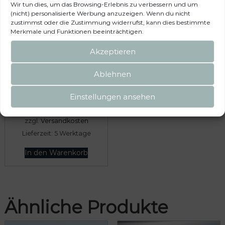
Wir tun dies, um das Browsing-Erlebnis zu verbessern und um
(nicht) personalisierte Werbung anzuzeigen. Wenn du nicht
zustimmst oder die Zustimmung widerrufst, kann dies bestimmte
Merkmale und Funktionen beeinträchtigen.
Aufstellstabsatz für TOP-SAIL
Seitenwand
Akzeptieren
Ablehnen
49,50
€
Einstellungen ansehen
inkl. 19 % MwSt.
zzgl.
Versandkosten
Lieferzeit:
5 Werktage
In den Warenkorb
Ähnliche Produkte