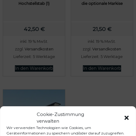
Hochstellstab (1)
die optionale Markise
42,50
€
21,50
€
inkl. 19 % MwSt.
inkl. 19 % MwSt.
zzgl.
Versandkosten
zzgl.
Versandkosten
Lieferzeit:
5 Werktage
Lieferzeit:
5 Werktage
In den Warenkorb
In den Warenkorb
Cookie-Zustimmung
verwalten
Wir verwenden Technologien wie Cookies, um
Geräteinformationen zu speichern und/oder darauf zuzugreifen.