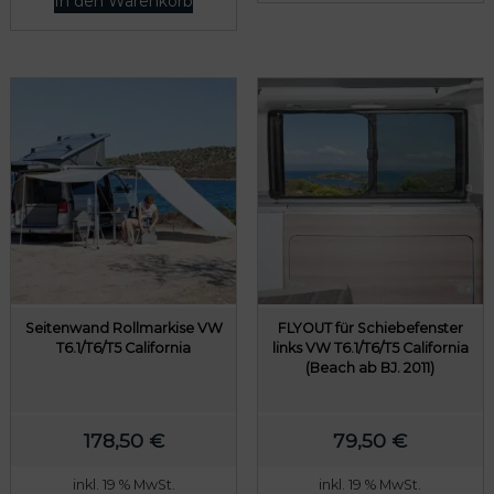
In den Warenkorb
Seitenwand Rollmarkise VW
FLYOUT für Schiebefenster
T6.1/T6/T5 California
links VW T6.1/T6/T5 California
(Beach ab BJ. 2011)
178,50
€
79,50
€
inkl. 19 % MwSt.
inkl. 19 % MwSt.