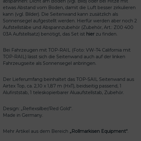
abspannen: Dicht am Boden (vgl. Bild) oder bei Hitze mit
etwas Abstand vom Boden, damit die Luft besser zirkulieren
kann (vgl. Bilder). Die Seitenwand kann zusätzlich als
Sonnensegel aufgestellt werden. Hierfür werden aber noch 2
Aufstellstäbe und Abspannzubehör (Zubehör, Art.: Z00 400
03A Aufstellsatz) benötigt, das Set ist
hier
zu finden.
Bei Fahrzeugen mit TOP-RAIL (Foto: VW-T4 California mit
TOP-RAIL) lässt sich die Seitenwand auch auf der linken
Fahrzeugseite als Sonnensegel anbringen.
Der Lieferumfang beinhaltet das TOP-SAIL Seitenwand aus
Airtex Top, ca. 2,10 x 1,87 m (HxT), beidseitig passend, 1
Alufirststab, 1 teleskopierbarer Aluaufstellstab, Zubehör.
Design: „Reflexsilber/Red Gold“.
Made in Germany.
Mehr Artikel aus dem Bereich
„Rollmarkisen Equipment“
.