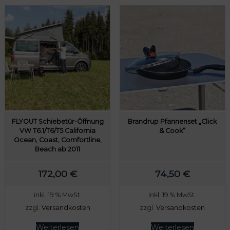
FLYOUT Schiebetür-Öffnung
Brandrup Pfannenset „Click
VW T6.1/T6/T5 California
& Cook“
Ocean, Coast, Comfortline,
Beach ab 2011
172,00
€
74,50
€
inkl. 19 % MwSt.
inkl. 19 % MwSt.
zzgl.
Versandkosten
zzgl.
Versandkosten
Weiterlesen
Weiterlesen