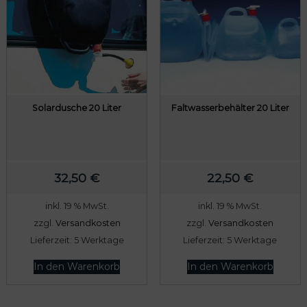
r
s
P
i
r
s
e
t
i
:
s
1
w
3
Solardusche 20 Liter
Faltwasserbehälter 20 Liter
a
7
r
,
:
6
32,50
€
22,50
€
1
0
7
inkl. 19 % MwSt.
inkl. 19 % MwSt.
2
€
zzgl.
Versandkosten
zzgl.
Versandkosten
,
.
Lieferzeit:
5 Werktage
Lieferzeit:
5 Werktage
0
In den Warenkorb
In den Warenkorb
0
€