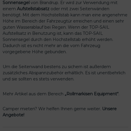
l
Sonnensegel
von Brandrup. Er wird zur Verwendung mit
s
einem
Aufstellstabsatz
oder mit zwei Seitenwänden
t
benötigt. Mit dem Hochstellstab kann man eine angenehme
a
Höhe im Bereich der Fahrzeugtür erreichen und einen sehr
b
guten Wasserablauf bei Regen. Wenn der TOP-SAIL
(
Aufstellsatz in Benutzung ist, kann das TOP-SAIL
1
Sonnensegel durch den Hochstellstab erhöht werden.
)
Dadurch ist es nicht mehr an die vom Fahrzeug
M
vorgegebene Höhe gebunden.
e
n
Um die Seitenwand bestens zu sichern ist außerdem
g
zusätzliches Abspannzubehör erhältlich. Es ist unentbehrlich
e
und sie sollten es stets verwenden.
Mehr Artikel aus dem Bereich
„Rollmarkisen Equipment“
.
Camper mieten? Wir helfen Ihnen gerne weiter.
Unsere
Angebote!