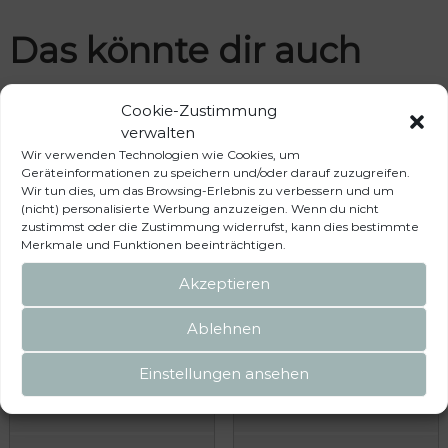
Das könnte dir auch
gefallen …
Cookie-Zustimmung
verwalten
Wir verwenden Technologien wie Cookies, um
Geräteinformationen zu speichern und/oder darauf zuzugreifen.
Wir tun dies, um das Browsing-Erlebnis zu verbessern und um
(nicht) personalisierte Werbung anzuzeigen. Wenn du nicht
zustimmst oder die Zustimmung widerrufst, kann dies bestimmte
Merkmale und Funktionen beeinträchtigen.
Akzeptieren
Ablehnen
Brandrup Abspann-Set für
Rollmarkisen-Vorderwand
Einstellungen ansehen
die optionale Markise
für VW T6.1/T6/T5 California
und andere