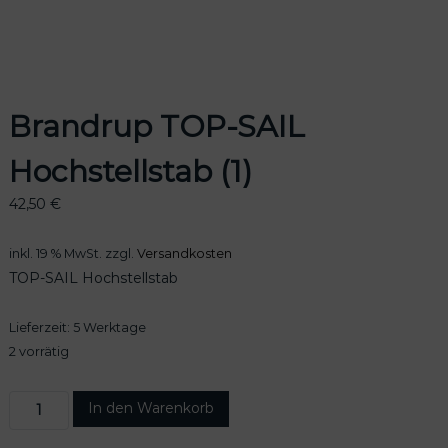
odus
Brandrup TOP-SAIL
Hochstellstab (1)
42,50
€
inkl. 19 % MwSt.
zzgl.
Versandkosten
dus
TOP-SAIL Hochstellstab
Lieferzeit:
5 Werktage
2 vorrätig
B
In den Warenkorb
r
a