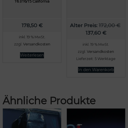
T6.1/T6/T5 California
178,50
€
Alter Preis:
172,00
€
U
A
137,60
€
inkl. 19 % MwSt.
r
k
zzgl.
Versandkosten
inkl. 19 % MwSt.
s
t
zzgl.
Versandkosten
p
u
Weiterlesen
Lieferzeit:
5 Werktage
r
e
ü
l
In den Warenkorb
n
l
g
e
l
r
Ähnliche Produkte
i
P
c
r
h
e
e
i