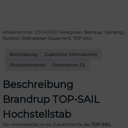
n
d
r
u
p
Artikelnummer:
Z00400031
Kategorien:
Brandrup
,
Camping /
T
Outdoor
,
Rollmarkisen Equipment
,
TOP-SAIL
O
P
-
Beschreibung
Zusätzliche Informationen
S
A
Produktsicherheit
Rezensionen (0)
I
L
Beschreibung
H
o
c
Brandrup TOP-SAIL
h
s
Hochstellstab
t
e
l
Der Hochstellstab ist ein Zubehörteil für das
TOP-SAIL