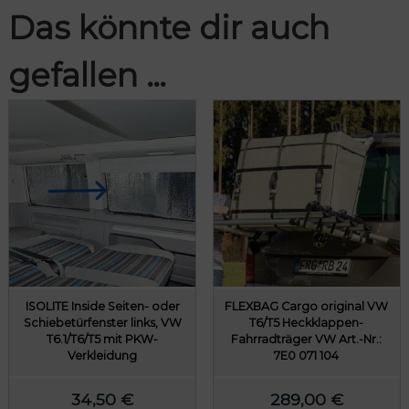
i
Das könnte dir auch
t
P
gefallen …
K
W
-
V
e
r
k
l
e
i
d
u
n
ISOLITE Inside Seiten- oder
FLEXBAG Cargo original VW
g
Schiebetürfenster links, VW
T6/T5 Heckklappen-
M
T6.1/T6/T5 mit PKW-
Fahrradträger VW Art.-Nr.:
e
Verkleidung
7E0 071 104
n
g
34,50
€
289,00
€