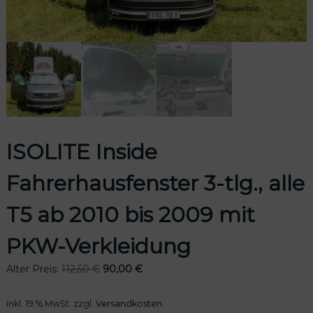
odus
ISOLITE Inside
Fahrerhausfenster 3-tlg., alle
dus
T5 ab 2010 bis 2009 mit
PKW-Verkleidung
U
A
Alter Preis:
112,50
€
90,00
€
r
k
s
t
inkl. 19 % MwSt.
zzgl.
Versandkosten
p
u