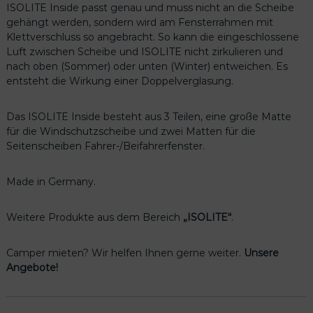
ISOLITE Inside passt genau und muss nicht an die Scheibe
,
gehängt werden, sondern wird am Fensterrahmen mit
a
Klettverschluss so angebracht. So kann die eingeschlossene
l
Luft zwischen Scheibe und ISOLITE nicht zirkulieren und
l
nach oben (Sommer) oder unten (Winter) entweichen. Es
e
entsteht die Wirkung einer Doppelverglasung.
T
5
a
Das ISOLITE Inside besteht aus 3 Teilen, eine große Matte
b
für die Windschutzscheibe und zwei Matten für die
2
Seitenscheiben Fahrer-/Beifahrerfenster.
0
1
Made in Germany.
0
b
i
Weitere Produkte aus dem Bereich
„ISOLITE“
.
s
2
Camper mieten? Wir helfen Ihnen gerne weiter.
Unsere
0
Angebote!
0
9
m