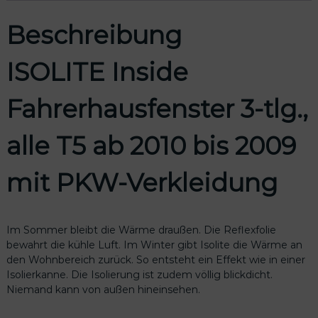
a
2
.
h
,
Beschreibung
r
5
e
0
r
ISOLITE Inside
h
€
a
Fahrerhausfenster 3-tlg.,
u
s
f
alle T5 ab 2010 bis 2009
e
n
mit PKW-Verkleidung
s
t
e
r
Im Sommer bleibt die Wärme draußen. Die Reflexfolie
3
bewahrt die kühle Luft. Im Winter gibt Isolite die Wärme an
-
den Wohnbereich zurück. So entsteht ein Effekt wie in einer
t
Isolierkanne. Die Isolierung ist zudem völlig blickdicht.
l
Niemand kann von außen hineinsehen.
g
.