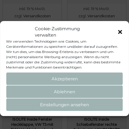
e
inkl. 19 % MwSt.
inkl. 19 % MwSt.
zzgl.
Versandkosten
zzgl.
Versandkosten
Lieferzeit:
5 Werktage
Lieferzeit:
5 Werktage
Cookie-Zustimmung
In den Warenkorb
In den Warenkorb
verwalten
Wir verwenden Technologien wie Cookies, um
Geräteinformationen zu speichern und/oder darauf zuzugreifen.
Wir tun dies, um das Browsing-Erlebnis zu verbessern und um
(nicht) personalisierte Werbung anzuzeigen. Wenn du nicht
zustimmst oder die Zustimmung widerrufst, kann dies bestimmte
Merkmale und Funktionen beeinträchtigen.
Akzeptieren
Ablehnen
Einstellungen ansehen
ISOLITE Inside Fenster
ISOLITE Inside
Heckklappe, VW T5 mit
Schiebefenster rechte