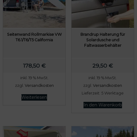
Seitenwand Rollmarkise VW
Brandrup Halterung für
T6.1/T6/T5 California
Solardusche und
Faltwasserbehälter
178,50
€
29,50
€
inkl. 19 % MwSt.
inkl. 19 % MwSt.
zzgl.
Versandkosten
zzgl.
Versandkosten
Lieferzeit:
5 Werktage
Weiterlesen
In den Warenkorb