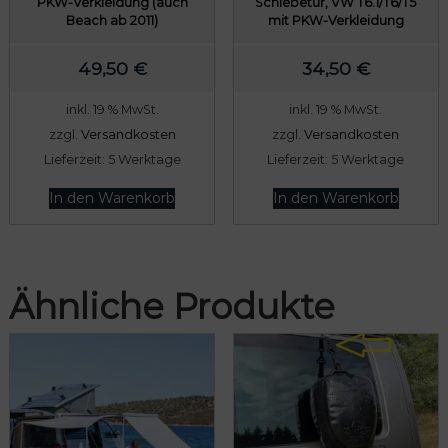
PKW-Verkleidung (auch
Schiebetür, VW T6.1/T6/T5
Beach ab 2011)
mit PKW-Verkleidung
49,50
€
34,50
€
inkl. 19 % MwSt.
inkl. 19 % MwSt.
zzgl.
Versandkosten
zzgl.
Versandkosten
Lieferzeit:
5 Werktage
Lieferzeit:
5 Werktage
In den Warenkorb
In den Warenkorb
Ähnliche Produkte