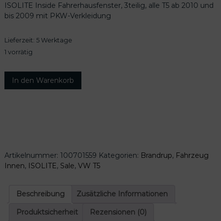
ISOLITE Inside Fahrerhausfenster, 3teilig, alle T5 ab 2010 und
r
e
bis 2009 mit PKW-Verkleidung
ü
l
n
l
Lieferzeit:
5 Werktage
g
e
l
r
1 vorrätig
i
P
c
r
I
In den Warenkorb
h
e
S
e
i
O
r
s
L
P
i
I
r
s
T
e
t
E
i
:
I
s
9
Artikelnummer:
100701559
Kategorien:
Brandrup
,
Fahrzeug
n
w
0
Innen
,
ISOLITE
,
Sale
,
VW T5
s
a
,
i
r
0
d
Beschreibung
Zusätzliche Informationen
:
0
e
1
F
Produktsicherheit
Rezensionen (0)
1
€