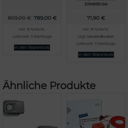
3J1061551 041
U
A
809,00
€
789,00
€
71,90
€
r
k
inkl. 19 % MwSt.
inkl. 19 % MwSt.
s
t
Lieferzeit:
5 Werktage
zzgl.
Versandkosten
p
u
Lieferzeit:
5 Werktage
r
e
In den Warenkorb
ü
l
In den Warenkorb
n
l
g
e
l
r
Ähnliche Produkte
i
P
c
r
h
e
e
i
r
s
P
i