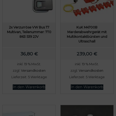
r
s
e
t
i
:
s
7
w
8
2x Verzurröse VW Bus T7
KuK M4700B
Multivan, Teilenummer: 7T0
Marderabwehrgerät mit
a
9
863 539 2JV
Multikontaktbürsten und
r
,
Ultraschall
:
0
36,80
€
239,00
€
8
0
0
inkl. 19 % MwSt.
inkl. 19 % MwSt.
9
€
zzgl.
Versandkosten
zzgl.
Versandkosten
,
.
Lieferzeit:
5 Werktage
Lieferzeit:
5 Werktage
0
In den Warenkorb
In den Warenkorb
0
€