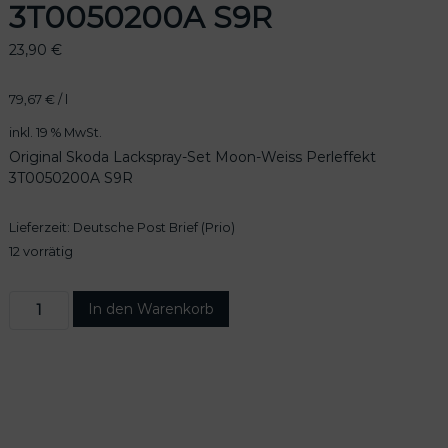
3T0050200A S9R
23,90
€
79,67
€
/
l
inkl. 19 % MwSt.
Original Skoda Lackspray-Set Moon-Weiss Perleffekt
3T0050200A S9R
Lieferzeit:
Deutsche Post Brief (Prio)
12 vorrätig
O
In den Warenkorb
r
i
g
i
n
a
l