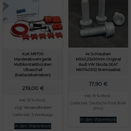
KuK M9700
4x Schrauben
Marderabwehrgerät
M10x1,25x30mm Original
Multikontaktbürsten
Audi VW Skoda SEAT
Ultraschall
N90740302 Bremssattel
(batteriebetrieben)
17,90
€
219,00
€
inkl. 19 % MwSt.
inkl. 19 % MwSt.
Lieferzeit:
Deutsche Post Brief
zzgl.
Versandkosten
(Prio)
Lieferzeit:
5 Werktage
In den Warenkorb
In den Warenkorb