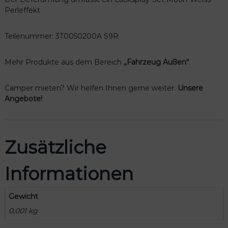
5
Perleffekt
0
2
0
Teilenummer: 3T0050200A S9R
0
A
Mehr Produkte aus dem Bereich
„Fahrzeug Außen“
.
S
9
Camper mieten? Wir helfen Ihnen gerne weiter.
Unsere
R
Angebote!
M
e
n
g
Zusätzliche
e
Informationen
Gewicht
0,001 kg