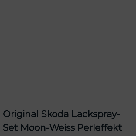
odus
dus
Original Skoda Lackspray-
Set Moon-Weiss Perleffekt