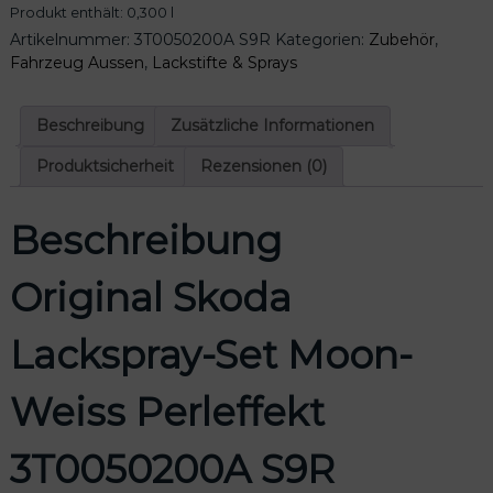
Produkt enthält: 0,300
l
S
Artikelnummer:
3T0050200A S9R
Kategorien:
Zubehör
,
k
Fahrzeug Aussen
,
Lackstifte & Sprays
o
d
a
Beschreibung
Zusätzliche Informationen
L
a
Produktsicherheit
Rezensionen (0)
c
k
Beschreibung
s
p
r
Original Skoda
a
y
Lackspray-Set Moon-
-
S
e
Weiss Perleffekt
t
M
3T0050200A S9R
o
o