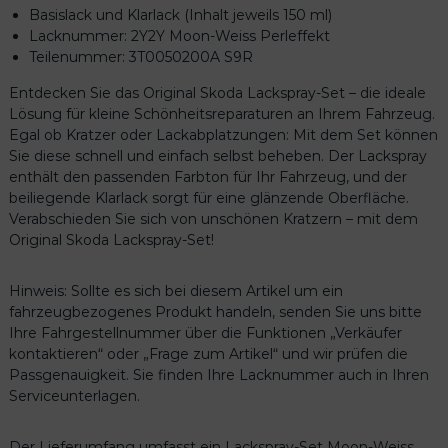
n
Basislack und Klarlack (Inhalt jeweils 150 ml)
-
Lacknummer: 2Y2Y Moon-Weiss Perleffekt
W
Teilenummer: 3T0050200A S9R
e
Entdecken Sie das Original Skoda Lackspray-Set – die ideale
i
Lösung für kleine Schönheitsreparaturen an Ihrem Fahrzeug.
s
Egal ob Kratzer oder Lackabplatzungen: Mit dem Set können
s
Sie diese schnell und einfach selbst beheben. Der Lackspray
P
enthält den passenden Farbton für Ihr Fahrzeug, und der
e
beiliegende Klarlack sorgt für eine glänzende Oberfläche.
r
Verabschieden Sie sich von unschönen Kratzern – mit dem
l
Original Skoda Lackspray-Set!
e
f
f
Hinweis: Sollte es sich bei diesem Artikel um ein
e
fahrzeugbezogenes Produkt handeln, senden Sie uns bitte
k
Ihre Fahrgestellnummer über die Funktionen „Verkäufer
t
kontaktieren“ oder „Frage zum Artikel“ und wir prüfen die
3
Passgenauigkeit. Sie finden Ihre Lacknummer auch in Ihren
T
Serviceunterlagen.
0
0
Der Lieferumfang umfasst ein Lackspray-Set Moon-Weiss