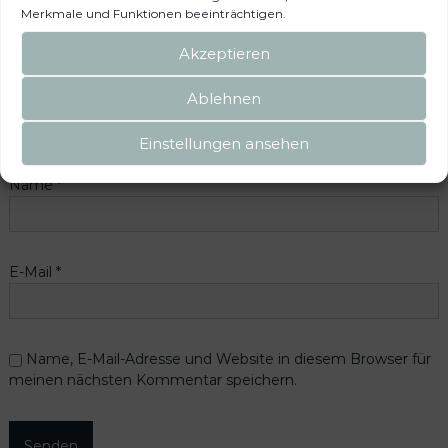
Merkmale und Funktionen beeinträchtigen.
Deine Bewertung
*
Akzeptieren
Deine Rezension
*
Ablehnen
Einstellungen ansehen
Name
*
E-Mail
*
Name, E-Mail-Adresse und Website in diesem Browser für
meinen nächsten Kommentar speichern.