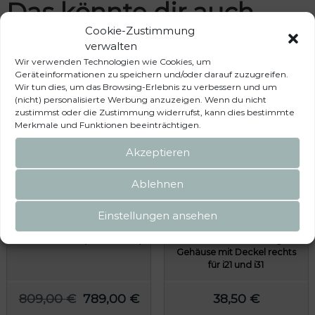
Das könnte dir auch
Cookie-Zustimmung
gefallen …
verwalten
Wir verwenden Technologien wie Cookies, um
Geräteinformationen zu speichern und/oder darauf zuzugreifen.
Wir tun dies, um das Browsing-Erlebnis zu verbessern und um
(nicht) personalisierte Werbung anzuzeigen. Wenn du nicht
zustimmst oder die Zustimmung widerrufst, kann dies bestimmte
Merkmale und Funktionen beeinträchtigen.
Akzeptieren
Ablehnen
Einstellungen ansehen
Fahrradträger SPINDER SC2
Uebler E1866
für 2 Fahrräder (auch E-Bike)
Leuchtenanbindung
Gehäuse mit Deckel rechts
für i21 und i31
U
A
809,00
€
789,00
€
38,50
€