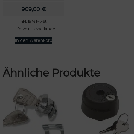
w
8
909,00
€
a
9
r
,
inkl. 19 % MwSt.
Lieferzeit:
10 Werktage
:
0
8
0
In den Warenkorb
0
9
€
,
.
0
Ähnliche Produkte
0
€