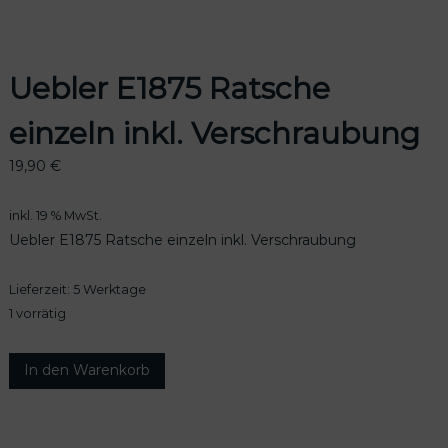
Uebler E1875 Ratsche
odus
einzeln inkl. Verschraubung
19,90
€
inkl. 19 % MwSt.
Uebler E1875 Ratsche einzeln inkl. Verschraubung
dus
Lieferzeit:
5 Werktage
1 vorrätig
U
In den Warenkorb
e
b
l
e