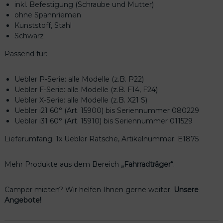
inkl. Befestigung (Schraube und Mutter)
n
ohne Spannriemen
k
Kunststoff, Stahl
l
Schwarz
.
V
Passend für:
e
r
Uebler P-Serie: alle Modelle (z.B. P22)
s
Uebler F-Serie: alle Modelle (z.B. F14, F24)
c
Uebler X-Serie: alle Modelle (z.B. X21 S)
h
Uebler i21 60° (Art. 15900) bis Seriennummer 080229
r
Uebler i31 60° (Art. 15910) bis Seriennummer 011529
a
u
Lieferumfang: 1x Uebler Ratsche, Artikelnummer: E1875
b
u
n
Mehr Produkte aus dem Bereich
„Fahrradträger“
.
g
M
Camper mieten? Wir helfen Ihnen gerne weiter.
Unsere
e
Angebote!
n
g