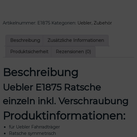
r
E
1
Artikelnummer:
E1875
Kategorien:
Uebler
,
Zubehör
8
7
5
Beschreibung
Zusätzliche Informationen
R
a
Produktsicherheit
Rezensionen (0)
t
s
Beschreibung
c
h
e
Uebler E1875 Ratsche
e
i
einzeln inkl. Verschraubung
n
z
Produktinformationen:
e
l
für Uebler Fahrradträger
n
Ratsche symmetrisch
i