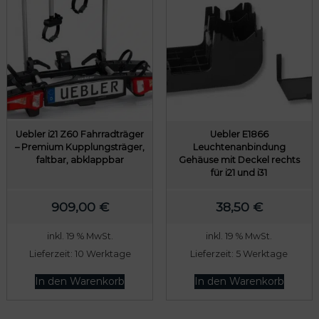
Uebler i21 Z60 Fahrradträger
Uebler E1866
– Premium Kupplungsträger,
Leuchtenanbindung
faltbar, abklappbar
Gehäuse mit Deckel rechts
für i21 und i31
909,00
€
38,50
€
inkl. 19 % MwSt.
inkl. 19 % MwSt.
Lieferzeit:
10 Werktage
Lieferzeit:
5 Werktage
In den Warenkorb
In den Warenkorb