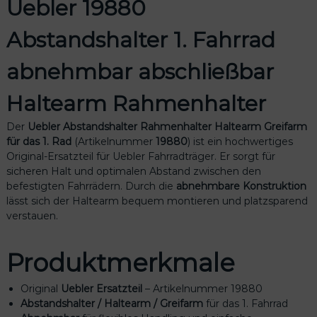
Uebler 19880
s
h
Abstandshalter 1. Fahrrad
a
l
abnehmbar abschließbar
t
e
Haltearm Rahmenhalter
r
1
Der
Uebler Abstandshalter Rahmenhalter Haltearm Greifarm
.
für das 1. Rad
(Artikelnummer
19880
) ist ein hochwertiges
F
Original-Ersatzteil für Uebler Fahrradträger. Er sorgt für
a
sicheren Halt und optimalen Abstand zwischen den
h
befestigten Fahrrädern. Durch die
abnehmbare Konstruktion
r
lässt sich der Haltearm bequem montieren und platzsparend
r
verstauen.
a
d
a
Produktmerkmale
b
n
Original
Uebler Ersatzteil
– Artikelnummer 19880
e
Abstandshalter / Haltearm / Greifarm
für das 1. Fahrrad
h