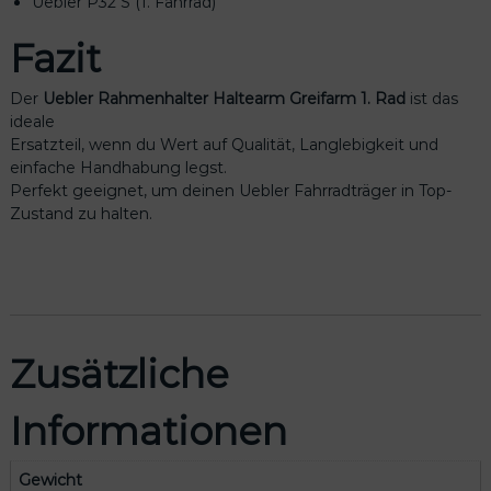
Uebler P32 S (1. Fahrrad)
e
n
Fazit
g
e
Der
Uebler Rahmenhalter Haltearm Greifarm 1. Rad
ist das
ideale
Ersatzteil, wenn du Wert auf Qualität, Langlebigkeit und
einfache Handhabung legst.
Perfekt geeignet, um deinen Uebler Fahrradträger in Top-
Zustand zu halten.
Zusätzliche
Informationen
Gewicht