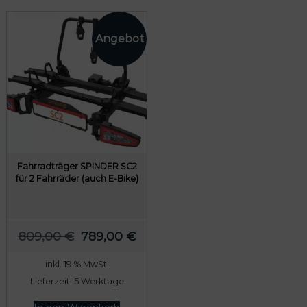
Fahrradträger SPINDER SC2
für 2 Fahrräder (auch E-Bike)
U
A
809,00
€
789,00
€
r
k
inkl. 19 % MwSt.
s
t
Lieferzeit:
5 Werktage
p
u
r
e