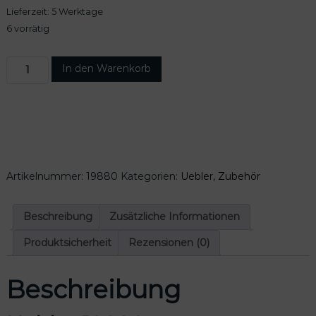
Lieferzeit:
5 Werktage
6 vorrätig
U
In den Warenkorb
e
b
l
e
r
1
9
Artikelnummer:
19880
Kategorien:
Uebler
,
Zubehör
8
8
0
Beschreibung
Zusätzliche Informationen
A
b
Produktsicherheit
Rezensionen (0)
s
t
Beschreibung
a
n
d