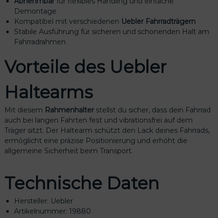
Abnehmbar
für flexibles Handling und einfache
m
Demontage
b
Kompatibel mit verschiedenen
Uebler Fahrradträgern
a
Stabile Ausführung für sicheren und schonenden Halt am
r
Fahrradrahmen
a
b
Vorteile des Uebler
s
c
Haltearms
h
l
i
Mit diesem
Rahmenhalter
stellst du sicher, dass dein Fahrrad
e
auch bei langen Fahrten fest und vibrationsfrei auf dem
ß
Träger sitzt. Der Haltearm schützt den Lack deines Fahrrads,
b
ermöglicht eine präzise Positionierung und erhöht die
a
allgemeine Sicherheit beim Transport.
r
H
Technische Daten
a
l
t
Hersteller: Uebler
e
Artikelnummer: 19880