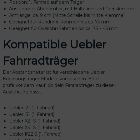
a
Position: 1. Fahrrad auf dem Träger
r
Ausführung: Abnehmbar, mit Haltearm und Greifklemme
m
Armlänge: ca. 9 cm (Mitte Schelle bis Mitte Klemme)
R
Geeignet für Rundrohr-Rahmen bis ca. 75 mm
a
Geeignet für Ovalrohr-Rahmen bis ca. 75 × 45 mm
h
Kompatible Uebler
m
e
n
Fahrradträger
h
a
Der Abstandshalter ist für verschiedene Uebler
l
Kupplungsträger-Modelle vorgesehen. Bitte
t
prüfe vor dem Kauf, ob dein Fahrradträger zu dieser
e
Ausführung passt.
r
i
2
Uebler i21 (1. Fahrrad)
1
Uebler i31 (1. Fahrrad)
i
Uebler X21 S (1. Fahrrad)
3
Uebler X31 S (1. Fahrrad)
1
Uebler P22 S (1. Fahrrad)
M