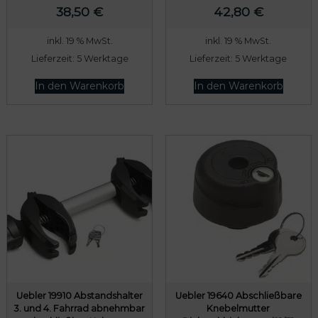
38,50
€
42,80
€
:
0
8
0
inkl. 19 % MwSt.
inkl. 19 % MwSt.
0
Lieferzeit:
5 Werktage
Lieferzeit:
5 Werktage
9
€
In den Warenkorb
In den Warenkorb
,
.
0
0
€
Uebler 19910 Abstandshalter
Uebler 19640 Abschließbare
3. und 4. Fahrrad abnehmbar
Knebelmutter