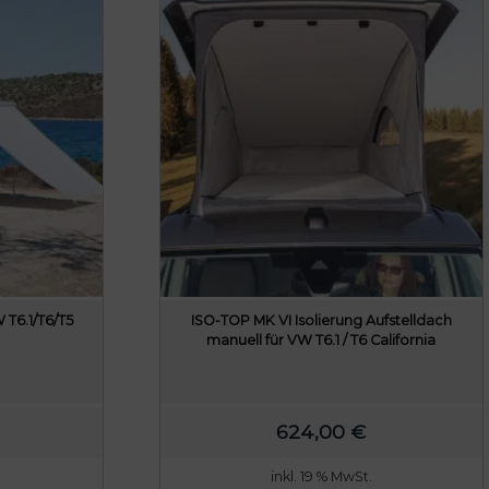
 T6.1/T6/T5
ISO-TOP MK VI Isolierung Aufstelldach
manuell für VW T6.1 / T6 California
624,00
€
inkl. 19 % MwSt.