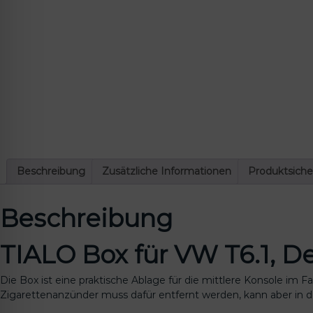
lssicheres Profil
-freundlicher Modus
den-Modus
psie-sicherer Modus
Beschreibung
Zusätzliche Informationen
Produktsiche
Beschreibung
TIALO Box für VW T6.1, D
Die Box ist eine praktische Ablage für die mittlere Konsole im
Zigarettenanzünder muss dafür entfernt werden, kann aber in 