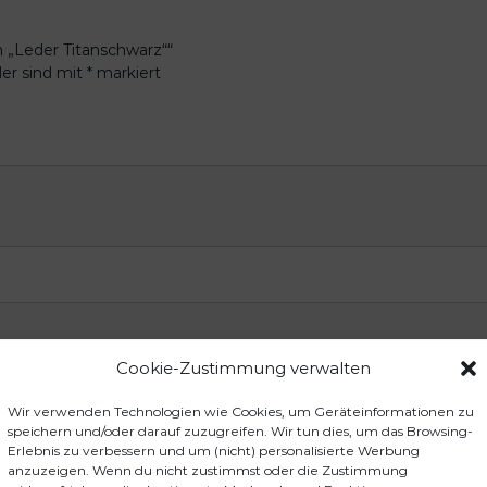
n „Leder Titanschwarz““
der sind mit
*
markiert
Cookie-Zustimmung verwalten
Wir verwenden Technologien wie Cookies, um Geräteinformationen zu
speichern und/oder darauf zuzugreifen. Wir tun dies, um das Browsing-
Erlebnis zu verbessern und um (nicht) personalisierte Werbung
anzuzeigen. Wenn du nicht zustimmst oder die Zustimmung
einen nächsten Kommentar speichern.