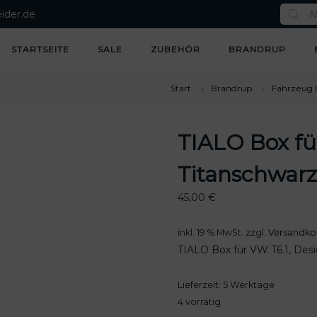
P
ider.de
r
o
d
u
STARTSEITE
SALE
ZUBEHÖR
BRANDRUP
c
t
s
s
Start
Brandrup
Fahrzeug 
e
a
r
c
TIALO Box fü
h
Titanschwarz
45,00
€
inkl. 19 % MwSt.
zzgl.
Versandko
TIALO Box für VW T6.1, Desi
Lieferzeit:
5 Werktage
4 vorrätig