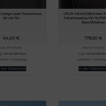
 Design Leder Titanschwarz
UTILITY mit MULTIBOX Maxi 
für VW T6.1
Fahrerhaussitze VW T6.1/T6/T
Beach/Multivan
64,50
€
178,50
€
inkl. 19 % MwSt.
inkl. 19 % MwSt.
gl.
Versandkosten
zzgl.
Versandkost
ferzeit:
5 Werktage
Lieferzeit:
5 Werkt
n den Warenkorb
In den Warenko