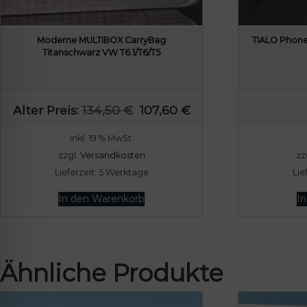
Moderne MULTIBOX CarryBag
TIALO Phone
Titanschwarz VW T6.1/T6/T5
U
A
Alter Preis:
134,50
€
107,60
€
r
k
inkl. 19 % MwSt.
s
t
zzgl.
Versandkosten
zz
p
u
Lieferzeit:
5 Werktage
Lie
r
e
ü
l
In den Warenkorb
I
n
l
g
e
l
r
Ähnliche Produkte
i
P
c
r
h
e