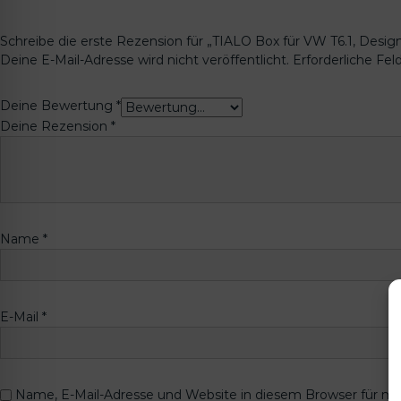
Schreibe die erste Rezension für „TIALO Box für VW T6.1, Desig
Deine E-Mail-Adresse wird nicht veröffentlicht.
Erforderliche Fel
Deine Bewertung
*
Deine Rezension
*
Name
*
E-Mail
*
Name, E-Mail-Adresse und Website in diesem Browser für m