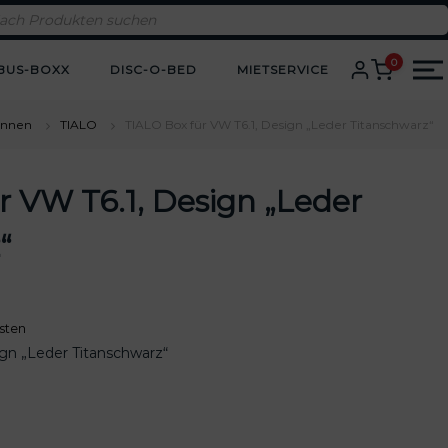
0
BUS-BOXX
DISC-O-BED
MIETSERVICE
Innen
TIALO
TIALO Box für VW T6.1, Design „Leder Titanschwarz“
r VW T6.1, Design „Leder
“
sten
gn „Leder Titanschwarz“