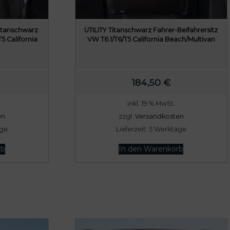
Titanschwarz
UTILITY Titanschwarz Fahrer-Beifahrersitz
5 California
VW T6.1/T6/T5 California Beach/Multivan
184,50
€
inkl. 19 % MwSt.
en
zzgl.
Versandkosten
age
Lieferzeit:
5 Werktage
rb
In den Warenkorb