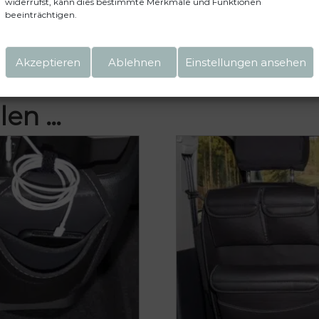
widerrufst, kann dies bestimmte Merkmale und Funktionen
beeinträchtigen.
Akzeptieren
Ablehnen
Einstellungen ansehen
len …