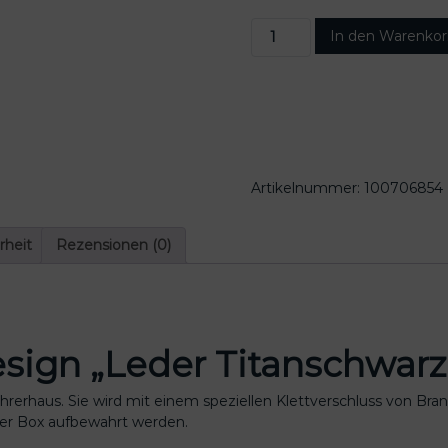
T
In den Warenko
I
A
L
O
B
o
x
Artikelnummer:
100706854
f
ü
r
rheit
Rezensionen (0)
V
W
T
6
.
esign „Leder Titanschwarz
1
,
 Fahrerhaus. Sie wird mit einem speziellen Klettverschluss von
D
der Box aufbewahrt werden.
e
s