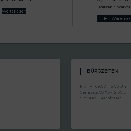
€
Lieferzeit:
5 Werkt
Weiterlesen
In den Warenko
BÜROZEITEN
Mo - Fr: 09:00 - 16:00 Uhr
Samstag: 09:00 - 12:00 Uhr
Sonntag: Geschlossen