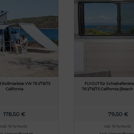
e
i
r
s
P
i
r
s
e
t
i
:
s
7
w
1
a
,
r
6
:
0
 Rollmarkise VW T6.1/T6/T5
FLYOUT für Schiebefenster
8
California
T6.1/T6/T5 California (Beach 
9
€
,
.
5
178,50
€
79,50
€
0
inkl. 19 % MwSt.
inkl. 19 % MwSt.
gl.
Versandkosten
zzgl.
Versandkost