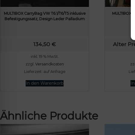
MULTIBOX CarryBag VW T6.1/T6/T5 inklusive
MULTIBOX Ti
Befestigungssatz, Design Leder Palladium
134,50
€
Alter Pre
inkl. 19 % MwSt.
zzgl.
Versandkosten
zz
Lieferzeit:
auf Anfrage
Lie
In den Warenkorb
I
Ähnliche Produkte