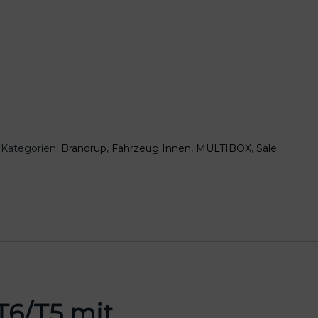
P
r
e
i
s
i
s
t
:
1
Kategorien:
Brandrup
,
Fahrzeug Innen
,
MULTIBOX
,
Sale
0
7
,
6
0
€
.
T6/T5 mit