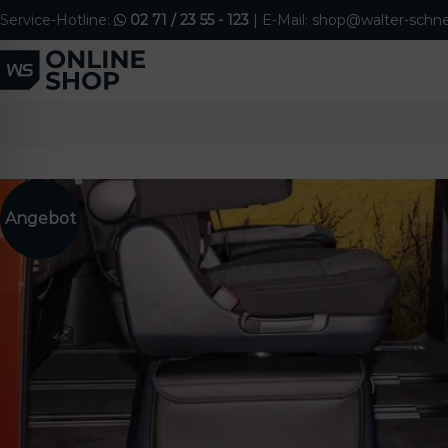
S
Service-Hotline:
02 71 / 23 55 - 123
| E-Mail: shop@walter-schne
k
i
p
t
o
c
o
n
t
e
n
t
ehinderten-Modus