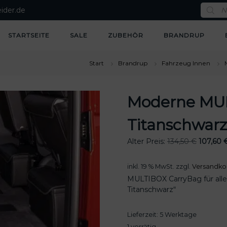
P
ider.de
r
o
d
u
STARTSEITE
SALE
ZUBEHÖR
BRANDRUP
c
t
s
s
Start
Brandrup
Fahrzeug Innen
e
a
r
c
Moderne MU
h
Titanschwarz
U
Alter Preis:
134,50
€
107,60
r
s
inkl. 19 % MwSt.
zzgl.
Versandko
p
MULTIBOX CarryBag für alle
r
Titanschwarz“
ü
n
Lieferzeit:
5 Werktage
g
l
1 vorrätig