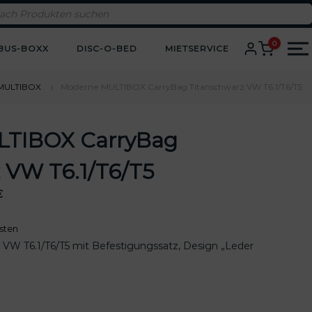
0
BUS-BOXX
DISC-O-BED
MIETSERVICE
MULTIBOX
Moderne MULTIBOX CarryBag Titanschwarz VW T6.1/T6/T5
LTIBOX CarryBag
 VW T6.1/T6/T5
A
€
k
t
sten
u
 VW T6.1/T6/T5 mit Befestigungssatz, Design „Leder
e
l
l
e
r