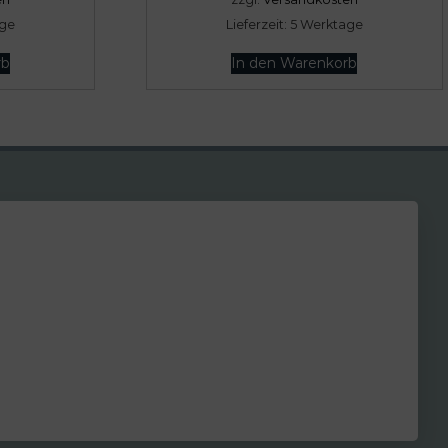
€
age
Lieferzeit:
5 Werktage
rb
In den Warenkorb