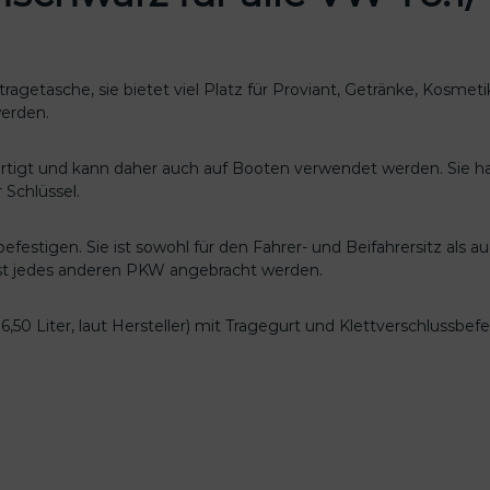
€
B
a
g
agetasche, sie bietet viel Platz für Proviant, Getränke, Kosmeti
T
werden.
i
t
a
rtigt und kann daher auch auf Booten verwendet werden. Sie h
n
 Schlüssel.
s
c
efestigen. Sie ist sowohl für den Fahrer- und Beifahrersitz als a
h
st jedes anderen PKW angebracht werden.
w
a
r
0 Liter, laut Hersteller) mit Tragegurt und Klettverschlussbefe
z
V
W
T
6
.
1