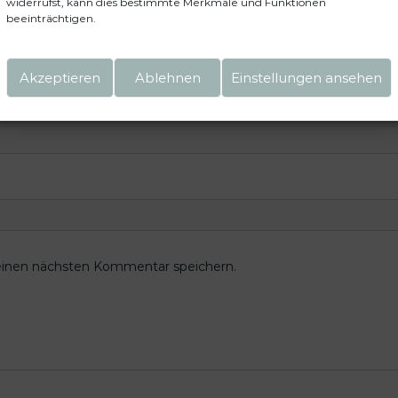
widerrufst, kann dies bestimmte Merkmale und Funktionen
beeinträchtigen.
Akzeptieren
Ablehnen
Einstellungen ansehen
einen nächsten Kommentar speichern.