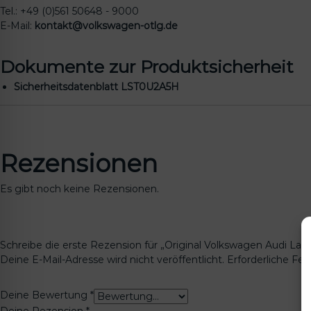
Tel.: +49 (0)561 50648 - 9000
E-Mail:
kontakt@volkswagen-otlg.de
Dokumente zur Produktsicherheit
Sicherheitsdatenblatt LST0U2A5H
Rezensionen
Es gibt noch keine Rezensionen.
Schreibe die erste Rezension für „Original Volkswagen Audi L
Deine E-Mail-Adresse wird nicht veröffentlicht.
Erforderliche Fel
Deine Bewertung
*
Deine Rezension
*