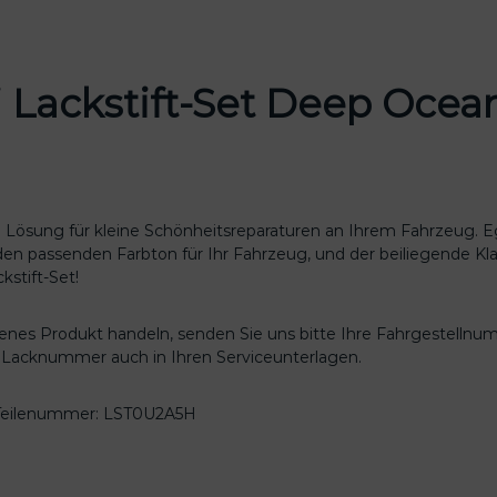
u
d
i
L
 Lackstift-Set
Deep Ocean
a
c
k
s
t
i
ale Lösung für kleine Schönheitsreparaturen an Ihrem Fahrzeug.
f
 den passenden Farbton für Ihr Fahrzeug, und der beiliegende Kl
t
stift-Set!
-
S
genes Produkt handeln, senden Sie uns bitte Ihre Fahrgestellnu
e
re Lacknummer auch in Ihren Serviceunterlagen.
t
D
e
 Teilenummer: LST0U2A5H
e
p
O