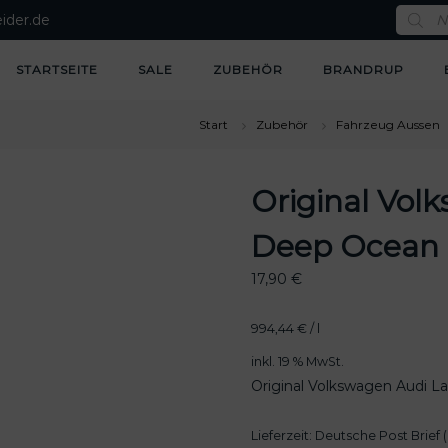
P
ider.de
r
o
d
u
STARTSEITE
SALE
ZUBEHÖR
BRANDRUP
c
t
s
s
Start
Zubehör
Fahrzeug Aussen
e
a
r
c
Original Vol
h
Deep Ocean
17,90
€
994,44
€
/
l
inkl. 19 % MwSt.
Original Volkswagen Audi La
Lieferzeit:
Deutsche Post Brief (