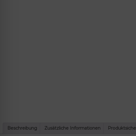
lssicheres Profil
-freundlicher Modus
den-Modus
psie-sicherer Modus
Beschreibung
Zusätzliche Informationen
Produktsiche