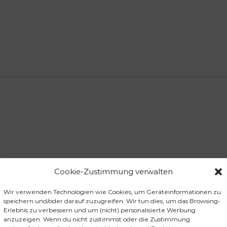
Cookie-Zustimmung verwalten
ackstift-Set Deep Ocean Blue LST0U2A5H“
der sind mit
*
markiert
Wir verwenden Technologien wie Cookies, um Geräteinformationen zu
speichern und/oder darauf zuzugreifen. Wir tun dies, um das Browsing-
Erlebnis zu verbessern und um (nicht) personalisierte Werbung
anzuzeigen. Wenn du nicht zustimmst oder die Zustimmung