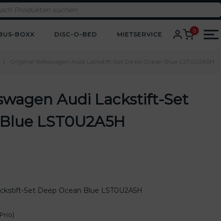
0
BUS-BOXX
DISC-O-BED
MIETSERVICE
Original Volkswagen Audi Lackstift-Set Deep Ocean Blue LST0U2A5H
kswagen Audi Lackstift-Set
 Blue LST0U2A5H
ckstift-Set
Deep Ocean Blue
LST0U2A5H
Prio)