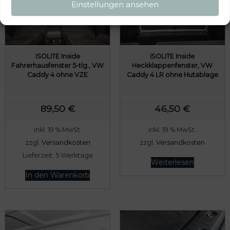
Einstellungen ansehen
ISOLITE Inside
ISOLITE Inside
Fahrerhausfenster 5-tlg., VW
Heckklappenfenster, VW
Caddy 4 ohne VZE
Caddy 4 LR ohne Hutablage
89,50
€
46,50
€
inkl. 19 % MwSt.
inkl. 19 % MwSt.
zzgl.
Versandkosten
zzgl.
Versandkosten
Lieferzeit:
5 Werktage
Weiterlesen
In den Warenkorb