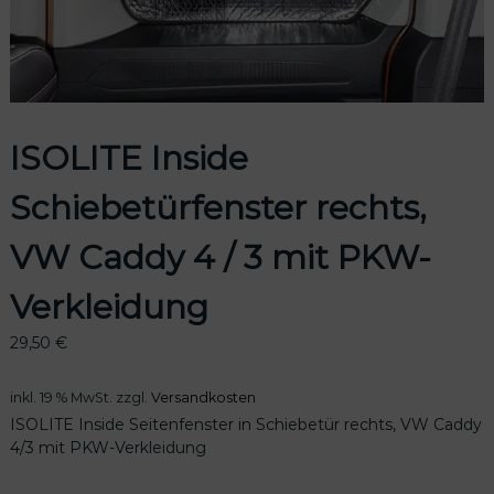
odus
ISOLITE Inside
Schiebetürfenster rechts,
VW Caddy 4 / 3 mit PKW-
Verkleidung
dus
29,50
€
inkl. 19 % MwSt.
zzgl.
Versandkosten
ISOLITE Inside Seitenfenster in Schiebetür rechts, VW Caddy
4/3 mit PKW-Verkleidung