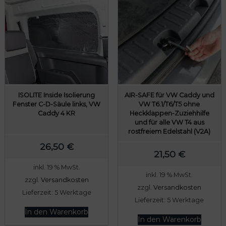
ISOLITE Inside Isolierung
AIR-SAFE für VW Caddy und
Fenster C-D-Säule links, VW
VW T6.1/T6/T5 ohne
Caddy 4 KR
Heckklappen-Zuziehhilfe
und für alle VW T4 aus
rostfreiem Edelstahl (V2A)
26,50
€
21,50
€
inkl. 19 % MwSt.
inkl. 19 % MwSt.
zzgl.
Versandkosten
zzgl.
Versandkosten
Lieferzeit:
5 Werktage
Lieferzeit:
5 Werktage
In den Warenkorb
In den Warenkorb