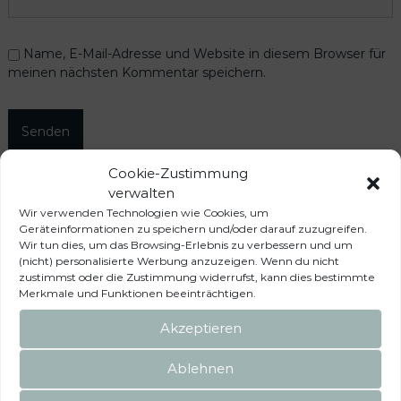
Name, E-Mail-Adresse und Website in diesem Browser für
meinen nächsten Kommentar speichern.
Cookie-Zustimmung
verwalten
Wir verwenden Technologien wie Cookies, um
Das könnte dir auch
Geräteinformationen zu speichern und/oder darauf zuzugreifen.
Wir tun dies, um das Browsing-Erlebnis zu verbessern und um
gefallen …
(nicht) personalisierte Werbung anzuzeigen. Wenn du nicht
zustimmst oder die Zustimmung widerrufst, kann dies bestimmte
Merkmale und Funktionen beeinträchtigen.
Akzeptieren
Ablehnen