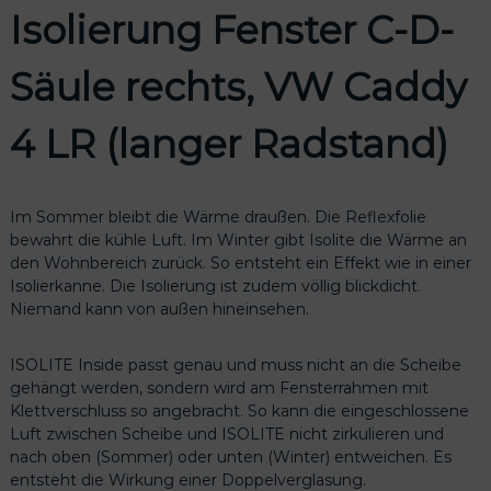
u
Isolierung Fenster C-D-
n
g
F
Säule rechts, VW Caddy
e
n
4 LR (langer Radstand)
s
t
e
r
Im Sommer bleibt die Wärme draußen. Die Reflexfolie
C
bewahrt die kühle Luft. Im Winter gibt Isolite die Wärme an
-
den Wohnbereich zurück. So entsteht ein Effekt wie in einer
D
Isolierkanne. Die Isolierung ist zudem völlig blickdicht.
-
Niemand kann von außen hineinsehen.
S
ä
ISOLITE Inside passt genau und muss nicht an die Scheibe
u
gehängt werden, sondern wird am Fensterrahmen mit
l
Klettverschluss so angebracht. So kann die eingeschlossene
e
Luft zwischen Scheibe und ISOLITE nicht zirkulieren und
r
nach oben (Sommer) oder unten (Winter) entweichen. Es
e
entsteht die Wirkung einer Doppelverglasung.
c