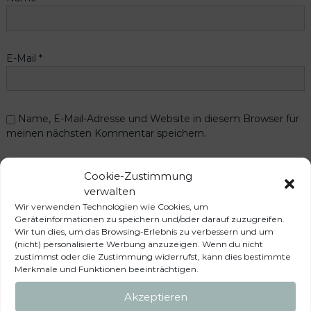
E-Mail
*
Name, E-Mail-Adresse und Website in diesem Browser für
meinen nächsten Kommentar speichern.
Cookie-Zustimmung
verwalten
Wir verwenden Technologien wie Cookies, um
Geräteinformationen zu speichern und/oder darauf zuzugreifen.
Wir tun dies, um das Browsing-Erlebnis zu verbessern und um
Das könnte dir auch
(nicht) personalisierte Werbung anzuzeigen. Wenn du nicht
zustimmst oder die Zustimmung widerrufst, kann dies bestimmte
Merkmale und Funktionen beeinträchtigen.
gefallen …
Akzeptieren