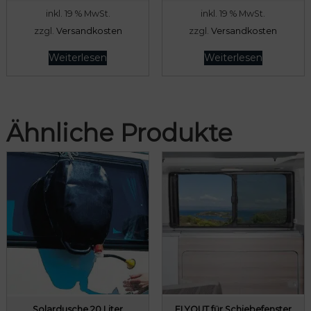
inkl. 19 % MwSt.
inkl. 19 % MwSt.
0
2
zzgl.
Versandkosten
zzgl.
Versandkosten
9
€
,
Weiterlesen
Weiterlesen
.
5
0
€
Ähnliche Produkte
Solardusche 20 Liter
FLYOUT für Schiebefenster