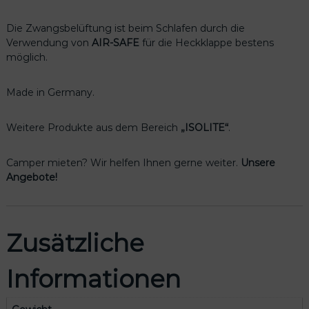
h
t
Die Zwangsbelüftung ist beim Schlafen durch die
s
Verwendung von
AIR-SAFE
für die Heckklappe bestens
,
möglich.
V
W
Made in Germany.
C
a
d
Weitere Produkte aus dem Bereich
„ISOLITE“
.
d
y
Camper mieten? Wir helfen Ihnen gerne weiter.
Unsere
4
Angebote!
L
R
M
e
Zusätzliche
n
g
Informationen
e