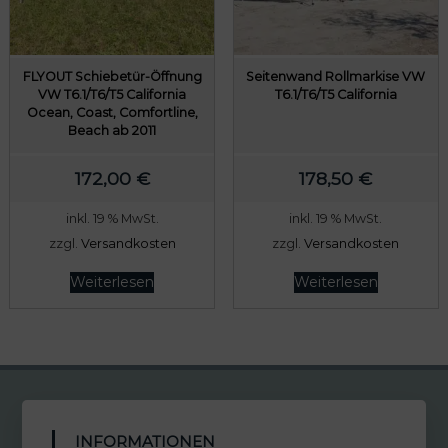
FLYOUT Schiebetür-Öffnung
Seitenwand Rollmarkise VW
VW T6.1/T6/T5 California
T6.1/T6/T5 California
Ocean, Coast, Comfortline,
Beach ab 2011
172,00
€
178,50
€
inkl. 19 % MwSt.
inkl. 19 % MwSt.
zzgl.
Versandkosten
zzgl.
Versandkosten
Weiterlesen
Weiterlesen
INFORMATIONEN