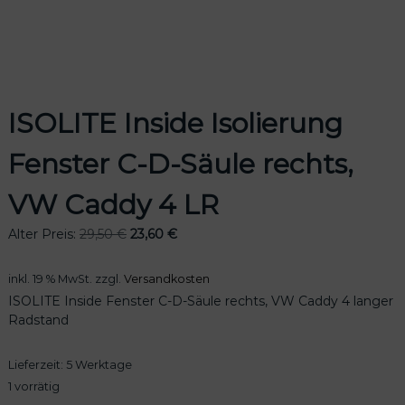
odus
ISOLITE Inside Isolierung
Fenster C-D-Säule rechts,
VW Caddy 4 LR
U
A
Alter Preis:
29,50
€
23,60
€
dus
r
k
s
t
inkl. 19 % MwSt.
zzgl.
Versandkosten
p
u
ISOLITE Inside Fenster C-D-Säule rechts, VW Caddy 4 langer
r
e
Radstand
ü
l
n
l
Lieferzeit:
5 Werktage
g
e
l
r
1 vorrätig
i
P