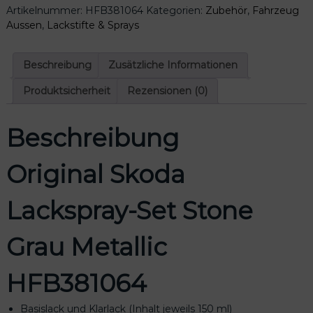
Artikelnummer:
HFB381064
Kategorien:
Zubehör
,
Fahrzeug
k
Aussen
,
Lackstifte & Sprays
o
d
a
Beschreibung
Zusätzliche Informationen
L
a
Produktsicherheit
Rezensionen (0)
c
k
Beschreibung
s
p
r
Original Skoda
a
y
Lackspray-Set Stone
-
S
e
Grau Metallic
t
S
HFB381064
t
o
n
Basislack und Klarlack (Inhalt jeweils 150 ml)