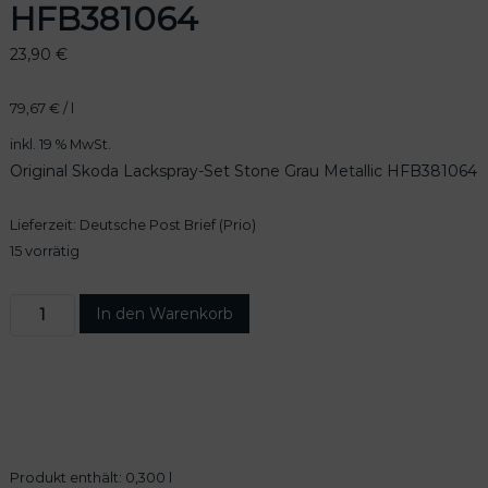
HFB381064
23,90
€
79,67
€
/
l
inkl. 19 % MwSt.
Original Skoda Lackspray-Set Stone Grau Metallic HFB381064
Lieferzeit:
Deutsche Post Brief (Prio)
15 vorrätig
O
In den Warenkorb
r
i
g
i
n
a
l
Produkt enthält: 0,300
l
S