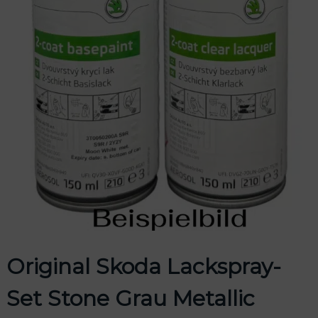
odus
dus
Original Skoda Lackspray-
Set Stone Grau Metallic