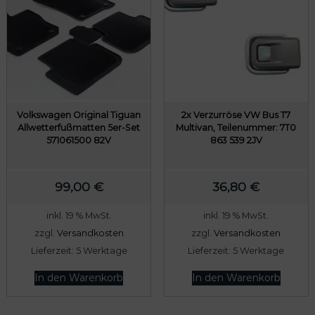
Volkswagen Original Tiguan
2x Verzurröse VW Bus T7
Allwetterfußmatten 5er-Set
Multivan, Teilenummer: 7T0
571061500 82V
863 539 2JV
99,00
€
36,80
€
inkl. 19 % MwSt.
inkl. 19 % MwSt.
zzgl.
Versandkosten
zzgl.
Versandkosten
Lieferzeit:
5 Werktage
Lieferzeit:
5 Werktage
In den Warenkorb
In den Warenkorb