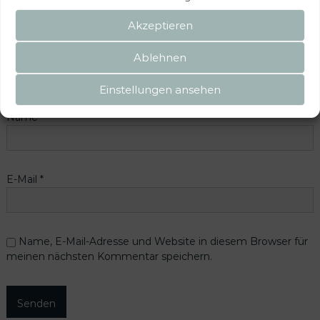
Deine Bewertung
*
Akzeptieren
Deine Rezension
*
Ablehnen
Einstellungen ansehen
Name
*
E-Mail
*
Name, E-Mail-Adresse und Website in diesem Browser für
meinen nächsten Kommentar speichern.