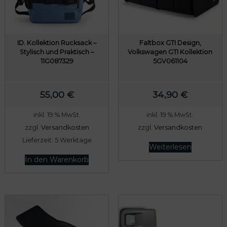
e
t
i
:
s
7
w
8
ID. Kollektion Rucksack –
Faltbox GTI Design,
Stylisch und Praktisch –
Volkswagen GTI Kollektion
a
9
11G087329
5GV061104
r
,
:
0
55,00
€
34,90
€
8
0
0
inkl. 19 % MwSt.
inkl. 19 % MwSt.
9
€
zzgl.
Versandkosten
zzgl.
Versandkosten
,
.
Lieferzeit:
5 Werktage
Weiterlesen
0
In den Warenkorb
0
€