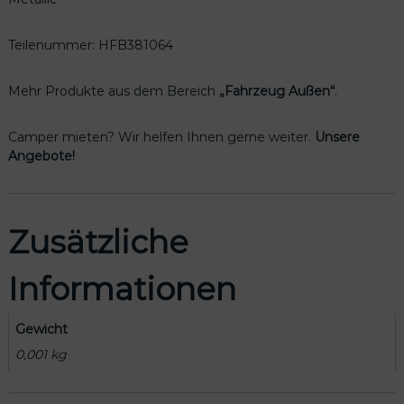
4
M
e
Teilenummer: HFB381064
n
g
Mehr Produkte aus dem Bereich
„Fahrzeug Außen“
.
e
Camper mieten? Wir helfen Ihnen gerne weiter.
Unsere
Angebote!
Zusätzliche
Informationen
Gewicht
0,001 kg