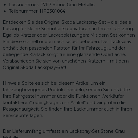
e
Lacknummer: F7F7 Stone Grau Metallic
G
Teilenummer: HFB381064
r
Entdecken Sie das Original Skoda Lackspray-Set – die ideale
a
Lösung für kleine Schönheitsreparaturen an Ihrem Fahrzeug.
u
Egal ob Kratzer oder Lackabplatzungen: Mit dem Set können
M
Sie diese schnell und einfach selbst beheben. Der Lackspray
e
enthält den passenden Farbton für Ihr Fahrzeug, und der
t
beiliegende Klarlack sorgt für eine glänzende Oberfläche.
a
Verabschieden Sie sich von unschönen Kratzern – mit dem
l
Original Skoda Lackspray-Set!
l
i
c
Hinweis: Sollte es sich bei diesem Artikel um ein
H
fahrzeugbezogenes Produkt handeln, senden Sie uns bitte
F
Ihre Fahrgestellnummer über die Funktionen „Verkäufer
B
kontaktieren“ oder „Frage zum Artikel“ und wir prüfen die
3
Passgenauigkeit. Sie finden Ihre Lacknummer auch in Ihren
8
Serviceunterlagen.
1
0
Der Lieferumfang umfasst ein Lackspray-Set Stone Grau
6
Metallic