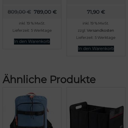
U
A
809,00
€
789,00
€
71,90
€
r
k
inkl. 19 % MwSt.
inkl. 19 % MwSt.
s
t
Lieferzeit:
5 Werktage
zzgl.
Versandkosten
p
u
Lieferzeit:
5 Werktage
r
e
In den Warenkorb
ü
l
In den Warenkorb
n
l
g
e
l
r
Ähnliche Produkte
i
P
c
r
h
e
e
i
r
s
P
i
r
s