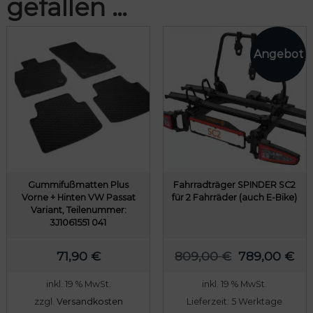
gefallen …
Gummifußmatten Plus
Fahrradträger SPINDER SC2
Vorne + Hinten VW Passat
für 2 Fahrräder (auch E-Bike)
Variant, Teilenummer:
3J1061551 041
U
A
71,90
€
809,00
€
789,00
€
r
k
inkl. 19 % MwSt.
inkl. 19 % MwSt.
s
t
zzgl.
Versandkosten
Lieferzeit:
5 Werktage
p
u