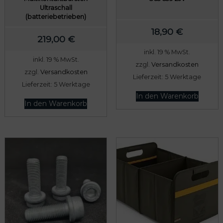
r
,
Ultraschall
(batteriebetrieben)
:
0
18,90
€
8
0
219,00
€
0
inkl. 19 % MwSt.
9
€
inkl. 19 % MwSt.
zzgl.
Versandkosten
,
.
zzgl.
Versandkosten
Lieferzeit:
5 Werktage
0
Lieferzeit:
5 Werktage
In den Warenkorb
0
In den Warenkorb
€