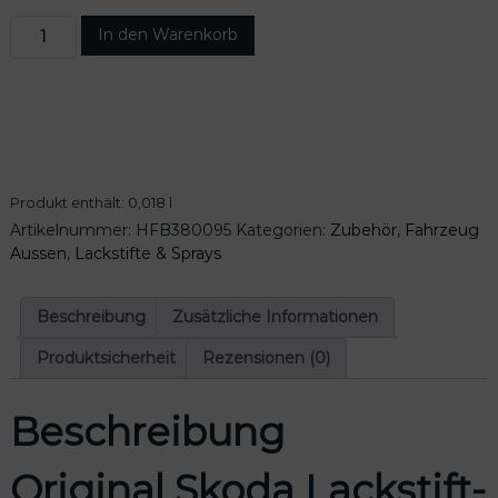
O
In den Warenkorb
r
i
g
i
n
a
l
Produkt enthält: 0,018
l
S
Artikelnummer:
HFB380095
Kategorien:
Zubehör
,
Fahrzeug
k
Aussen
,
Lackstifte & Sprays
o
d
a
Beschreibung
Zusätzliche Informationen
L
a
Produktsicherheit
Rezensionen (0)
c
k
Beschreibung
s
t
i
Original Skoda Lackstift-
f