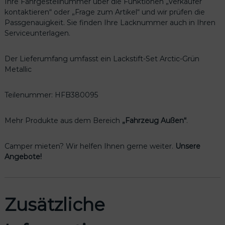
Ihre Fahrgestellnummer über die Funktionen „Verkäufer
l
kontaktieren“ oder „Frage zum Artikel“ und wir prüfen die
i
Passgenauigkeit. Sie finden Ihre Lacknummer auch in Ihren
c
Serviceunterlagen.
H
F
B
Der Lieferumfang umfasst ein Lackstift-Set Arctic-Grün
3
Metallic
8
0
Teilenummer: HFB380095
0
9
5
Mehr Produkte aus dem Bereich
„Fahrzeug Außen“
.
M
e
Camper mieten? Wir helfen Ihnen gerne weiter.
Unsere
n
Angebote!
g
e
Zusätzliche