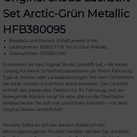
t
Set Arctic-Grün Metallic
-
S
e
HFB380095
t
A
Basislack und Klarlack (Inhalt jeweils 9 ml)
r
Lacknummer: 8B8B F7W Arctic-Grün Metallic
c
Teilenummer: HFB380095
t
i
Entdecken Sie das Original Skoda Lackstift-Set – die ideale
c
Lösung für kleine Schönheitsreparaturen an Ihrem Fahrzeug.
-
Egal ob Kratzer oder Lackabplatzungen: Mit dem Set können
G
Sie diese schnell und einfach selbst beheben. Der Lackstift
r
enthält den passenden Farbton für Ihr Fahrzeug, und der
ü
beiliegende Klarlack sorgt für eine glänzende Oberfläche.
n
Verabschieden Sie sich von unschönen Kratzern – mit dem
M
Original Skoda Lackstift-Set!
e
t
Hinweis: Sollte es sich bei diesem Artikel um ein
a
fahrzeugbezogenes Produkt handeln, senden Sie uns bitte
l