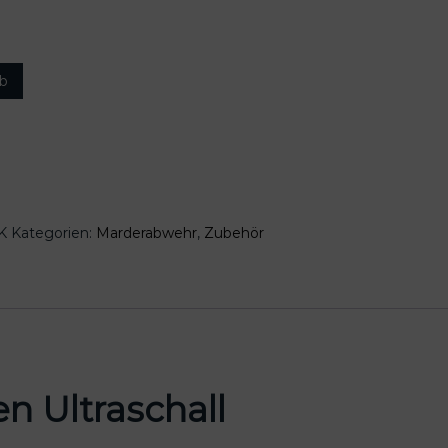
rb
K
Kategorien:
Marderabwehr
,
Zubehör
 Ultraschall