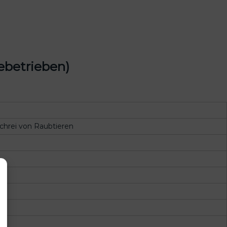
ebetrieben)
chrei von Raubtieren