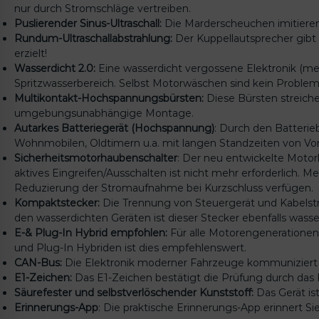
nur durch Stromschläge vertreiben.
Puslierender Sinus-Ultraschall:
Die Marderscheuchen imitieren 
Rundum-Ultraschallabstrahlung:
Der Kuppellautsprecher gibt
erzielt!
Wasserdicht 2.0:
Eine wasserdicht vergossene Elektronik (meh
Spritzwasserbereich. Selbst Motorwäschen sind kein Problem
Multikontakt-Hochspannungsbürsten:
Diese Bürsten streiche
umgebungsunabhängige Montage.
Autarkes Batteriegerät (Hochspannung)
: Durch den Batterie
Wohnmobilen, Oldtimern u.a. mit langen Standzeiten von Vorte
Sicherheitsmotorhaubenschalter
: Der neu entwickelte Moto
aktives Eingreifen/Ausschalten ist nicht mehr erforderlich. 
Reduzierung der Stromaufnahme bei Kurzschluss verfügen.
Kompaktstecker:
Die Trennung von Steuergerät und Kabelst
den wasserdichten Geräten ist dieser Stecker ebenfalls wasse
E-& Plug-In Hybrid empfohlen:
Für alle Motorengenerationen
und Plug-In Hybriden ist dies empfehlenswert.
CAN-Bus:
Die Elektronik moderner Fahrzeuge kommuniziert 
E1-Zeichen:
Das E1-Zeichen bestätigt die Prüfung durch das 
Säurefester und selbstverlöschender Kunststoff:
Das Gerät is
Erinnerungs-App
: Die praktische Erinnerungs-App erinnert S