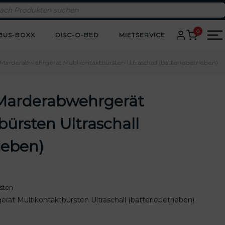
0
BUS-BOXX
DISC-O-BED
MIETSERVICE
arderabwehrgerät Multikontaktbürsten Ultraschall (batteriebetrieben)
Marderabwehrgerät
bürsten Ultraschall
ieben)
sten
t Multikontaktbürsten Ultraschall (batteriebetrieben)