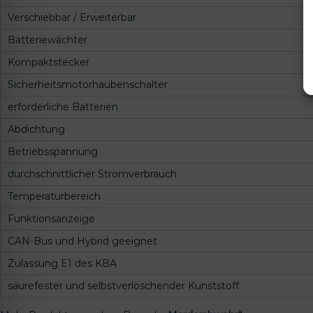
Verschiebbar / Erweiterbar
Batteriewächter
Kompaktstecker
Sicherheitsmotorhaubenschalter
erforderliche Batterien
Abdichtung
Betriebsspannung
durchschnittlicher Stromverbrauch
Temperaturbereich
Funktionsanzeige
CAN-Bus und Hybrid geeignet
Zulassung E1 des KBA
säurefester und selbstverlöschender Kunststoff