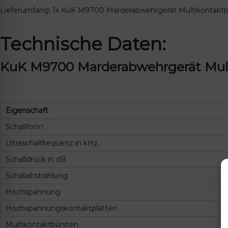
Lieferumfang: 1x KuK M9700 Marderabwehrgerät Multikontaktbürs
Technische Daten:
KuK M9700 Marderabwehrgerät Multik
Eigenschaft
Schallform
Ultraschallfrequenz in kHz
Schalldruck in dB
Schallabstrahlung
Hochspannung
Hochspannungskontaktplatten
Multikontaktbürsten