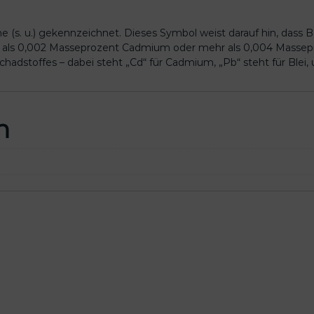
 (s. u.) gekennzeichnet. Dieses Symbol weist darauf hin, dass 
r als 0,002 Masseprozent Cadmium oder mehr als 0,004 Massepro
dstoffes – dabei steht „Cd“ für Cadmium, „Pb“ steht für Blei, u
n