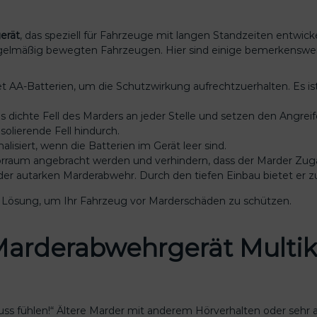
h
r
g
erät
, das speziell für Fahrzeuge mit langen Standzeiten entwic
e
egelmäßig bewegten Fahrzeugen. Hier sind einige bemerkensw
r
ä
 AA-Batterien, um die Schutzwirkung aufrechtzuerhalten. Es ist
t
M
s dichte Fell des Marders an jeder Stelle und setzen den Angreif
u
solierende Fell hindurch.
l
alisiert, wenn die Batterien im Gerät leer sind.
t
orraum angebracht werden und verhindern, dass der Marder Zuga
i
 der autarken Marderabwehr. Durch den tiefen Einbau bietet er zu
k
o
 Lösung, um Ihr Fahrzeug vor Marderschäden zu schützen.
n
t
arderabwehrgerät Multiko
a
k
t
b
ü
uss fühlen!“ Ältere Marder mit anderem Hörverhalten oder sehr a
r