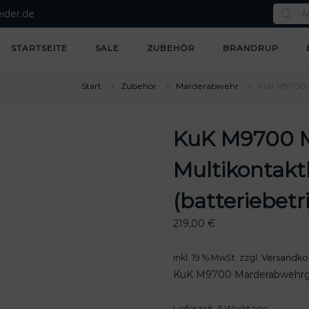
P
ider.de
r
o
d
u
STARTSEITE
SALE
ZUBEHÖR
BRANDRUP
c
t
s
s
Start
Zubehör
Marderabwehr
KuK M9700 M
e
a
r
c
KuK M9700 
h
Multikontakt
(batteriebetr
219,00
€
inkl. 19 % MwSt.
zzgl.
Versandko
KuK M9700 Marderabwehrgerä
Lieferzeit:
5 Werktage