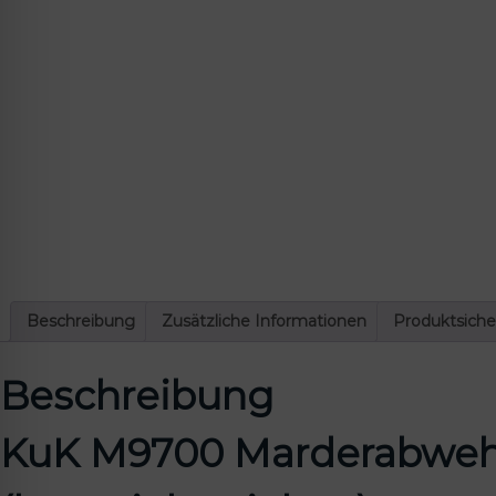
lssicheres Profil
-freundlicher Modus
den-Modus
psie-sicherer Modus
Beschreibung
Zusätzliche Informationen
Produktsiche
Beschreibung
KuK M9700 Marderabwehrg