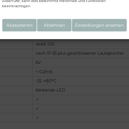
widerrufst, kann dies bestimmte Merkmale und Funktionen
beeinträchtigen.
✓
✓
Akzeptieren
Ablehnen
Einstellungen ansehen
✓
im Lieferumfang
4xAA 1,5V
nach IP 65 plus geschlossener Lautsprecher
6V
< 0,2mA
-25..+80°C
blinkende LED
✓
✓
✓