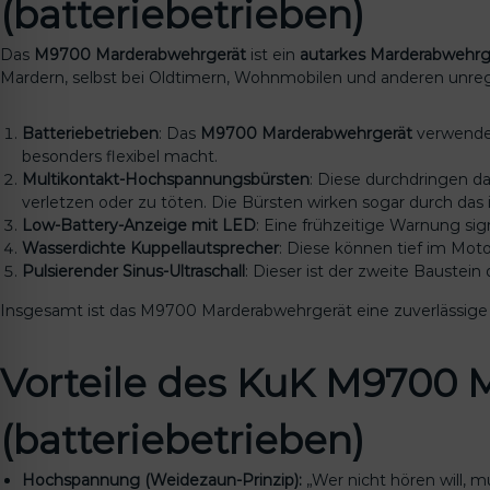
(batteriebetrieben)
Das
M9700 Marderabwehrgerät
ist ein
autarkes Marderabwehrg
Mardern, selbst bei Oldtimern, Wohnmobilen und anderen unr
Batteriebetrieben
: Das
M9700 Marderabwehrgerät
verwendet
besonders flexibel macht.
Multikontakt-Hochspannungsbürsten
: Diese durchdringen da
verletzen oder zu töten. Die Bürsten wirken sogar durch das i
Low-Battery-Anzeige mit LED
: Eine frühzeitige Warnung sign
Wasserdichte Kuppellautsprecher
: Diese können tief im Mot
Pulsierender Sinus-Ultraschall
: Dieser ist der zweite Baustein
Insgesamt ist das M9700 Marderabwehrgerät eine zuverlässige
Vorteile des KuK M9700 M
(batteriebetrieben)
Hochspannung (Weidezaun-Prinzip):
„Wer nicht hören will, m