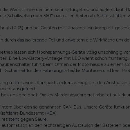
s
die Warnschreie der Tiere sehr naturgetreu und äußerst laut. 
t
 die Schallwellen über 360° nach allen Seiten ab. Schallschat
e
n
r als IP 65) und bei Geräten mit Ultraschall ein komplett gesc
U
.
l
n durch das isolierende Fell und erweitern die Wirkfläche um d
t
r
betrieb lassen sich Hochspannungs-Geräte völlig unabhängig vo
a
il. Eine Low-Battery-Anzeige mit LED warnt schon frühzeitig, so
s
rhaubenschalter führt beim Öffnen der Motorhaube zu einem so
c
Mehr Sicherheit für den Fahrzeughalter/die Monteure und kein Pr
h
a
rang mittels eines Kompaktsteckers ermöglicht den Austausch 
l
rdicht ausgeführt.
l
 bestens geeignet: Dieses Marderabwehrgerät arbeitet autark
(
b
intern über den so genannten CAN-Bus. Unsere Geräte funktion
a
Kraftfahrt-Bundesamt (KBA).
t
t resistent gegen Säure.
t
ie automatisch an den rechtzeitigen Austausch der Batterien ode
e