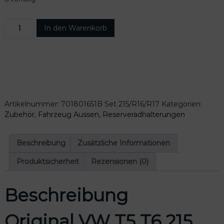
O
In den Warenkorb
r
i
g
i
n
a
l
Artikelnummer:
701801651B Set 215/R16/R17
Kategorien:
V
Zubehör
,
Fahrzeug Aussen
,
Reserveradhalterungen
W
T
5
Beschreibung
Zusätzliche Informationen
T
6
Produktsicherheit
Rezensionen (0)
2
1
Beschreibung
5
R
1
Original VW T5 T6 215
6