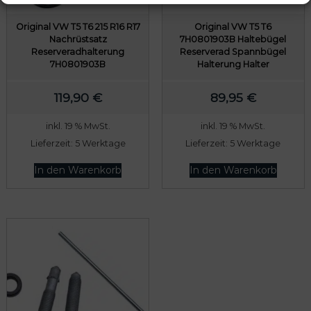
Original VW T5 T6 215 R16 R17
Original VW T5 T6
Nachrüstsatz
7H0801903B Haltebügel
Reserveradhalterung
Reserverad Spannbügel
7H0801903B
Halterung Halter
119,90
€
89,95
€
inkl. 19 % MwSt.
inkl. 19 % MwSt.
Lieferzeit:
5 Werktage
Lieferzeit:
5 Werktage
In den Warenkorb
In den Warenkorb