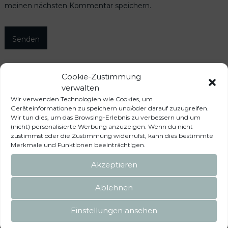
meinen nächsten Kommentar speichern.
Cookie-Zustimmung
Das könnte dir auch
verwalten
Wir verwenden Technologien wie Cookies, um
Geräteinformationen zu speichern und/oder darauf zuzugreifen.
gefallen …
Wir tun dies, um das Browsing-Erlebnis zu verbessern und um
(nicht) personalisierte Werbung anzuzeigen. Wenn du nicht
zustimmst oder die Zustimmung widerrufst, kann dies bestimmte
Merkmale und Funktionen beeinträchtigen.
Akzeptieren
Ablehnen
Einstellungen ansehen