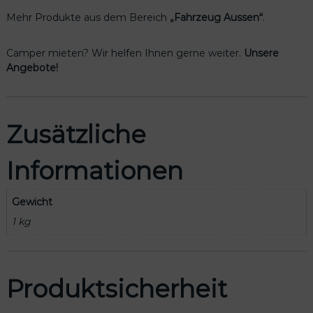
s
Mehr Produkte aus dem Bereich
„Fahrzeug Aussen“
.
a
t
z
Camper mieten? Wir helfen Ihnen gerne weiter.
Unsere
R
Angebote!
e
s
e
Zusätzliche
r
v
e
Informationen
r
a
d
Gewicht
h
1 kg
a
l
t
e
Produktsicherheit
r
u