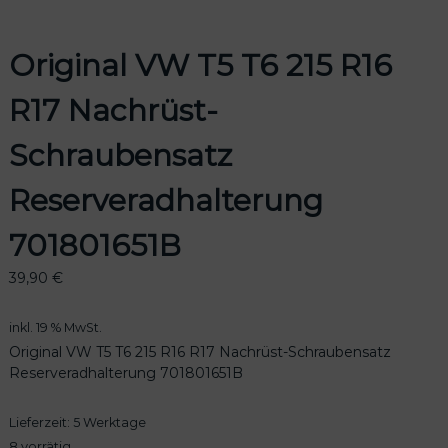
Original VW T5 T6 215 R16
R17 Nachrüst-
odus
Schraubensatz
Reserveradhalterung
701801651B
dus
39,90
€
inkl. 19 % MwSt.
Original VW T5 T6 215 R16 R17 Nachrüst-Schraubensatz
Reserveradhalterung 701801651B
Lieferzeit:
5 Werktage
8 vorrätig