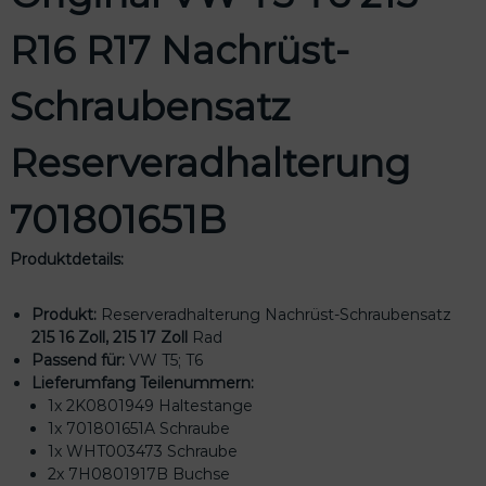
R
R16 R17 Nachrüst-
1
7
N
Schraubensatz
a
c
Reserveradhalterung
h
r
ü
701801651B
s
t
Produktdetails:
-
S
Produkt:
Reserveradhalterung Nachrüst-Schraubensatz
c
215 16 Zoll, 215 17 Zoll
Rad
h
Passend für:
VW T5; T6
r
Lieferumfang Teilenummern:
a
1x 2K0801949 Haltestange
u
1x 701801651A Schraube
b
1x WHT003473 Schraube
e
2x 7H0801917B Buchse
n