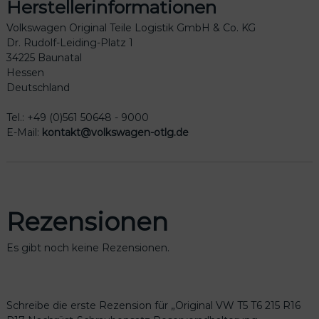
Herstellerinformationen
n
g
Volkswagen Original Teile Logistik GmbH & Co. KG
7
Dr. Rudolf-Leiding-Platz 1
0
34225 Baunatal
1
Hessen
8
Deutschland
0
1
Tel.: +49 (0)561 50648 - 9000
6
E-Mail:
kontakt@volkswagen-otlg.de
5
1
B
M
e
Rezensionen
n
g
e
Es gibt noch keine Rezensionen.
Schreibe die erste Rezension für „Original VW T5 T6 215 R16