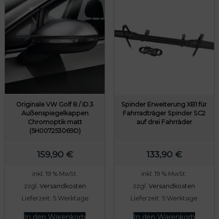
Originale VW Golf 8 / ID.3
Spinder Erweiterung XB1 für
Außenspiegelkappen
Fahrradträger Spinder SC2
Chromoptik matt
auf drei Fahrräder
(5H007253069D)
159,90
€
133,90
€
inkl. 19 % MwSt.
inkl. 19 % MwSt.
zzgl.
Versandkosten
zzgl.
Versandkosten
Lieferzeit:
5 Werktage
Lieferzeit:
5 Werktage
In den Warenkorb
In den Warenkorb