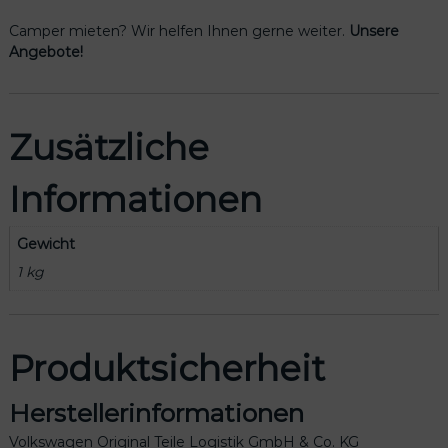
e
s
Camper mieten? Wir helfen Ihnen gerne weiter.
Unsere
e
Angebote!
r
v
e
Zusätzliche
r
a
d
Informationen
h
a
l
Gewicht
t
1 kg
e
r
u
n
Produktsicherheit
g
2
Herstellerinformationen
K
0
Volkswagen Original Teile Logistik GmbH & Co. KG