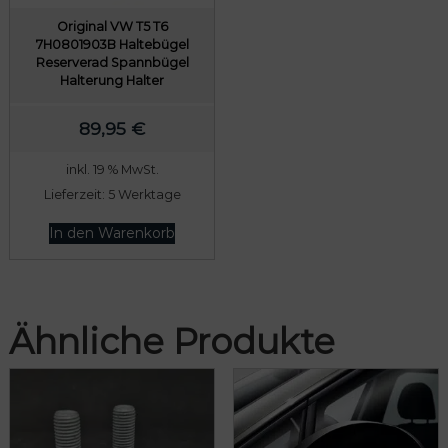
Original VW T5 T6
7H0801903B Haltebügel
Reserverad Spannbügel
Halterung Halter
89,95
€
inkl. 19 % MwSt.
Lieferzeit:
5 Werktage
In den Warenkorb
Ähnliche Produkte