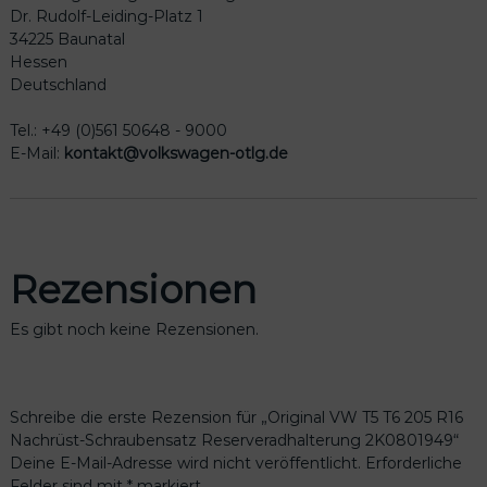
8
Dr. Rudolf-Leiding-Platz 1
0
34225 Baunatal
1
Hessen
9
Deutschland
4
9
Tel.: +49 (0)561 50648 - 9000
M
E-Mail:
kontakt@volkswagen-otlg.de
e
n
g
e
Rezensionen
Es gibt noch keine Rezensionen.
Schreibe die erste Rezension für „Original VW T5 T6 205 R16
Nachrüst-Schraubensatz Reserveradhalterung 2K0801949“
Deine E-Mail-Adresse wird nicht veröffentlicht.
Erforderliche
Felder sind mit
*
markiert