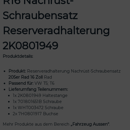
R16 Nachrüst-
c
h
Schraubensatz
r
ü
Reserveradhalterung
s
t
-
2K0801949
S
c
Produktdetails:
h
r
Produkt:
Reserveradhalterung Nachrüst-Schraubensatz
a
205er Rad 16 Zoll
Rad
u
Passend für:
VW T5; T6
b
Lieferumfang Teilenummern:
e
1x 2K0801949 Haltestange
n
1x 701801651B Schraube
s
1x WHT003472 Schraube
a
2x 7H0801917 Buchse
t
z
Mehr Produkte aus dem Bereich
„Fahrzeug Aussen“
.
R