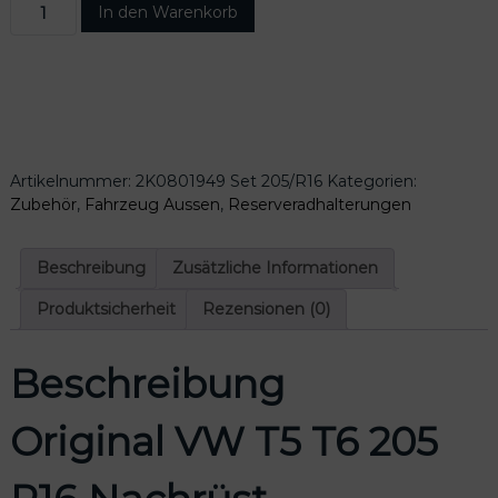
O
In den Warenkorb
r
i
g
i
n
a
l
Artikelnummer:
2K0801949 Set 205/R16
Kategorien:
V
Zubehör
,
Fahrzeug Aussen
,
Reserveradhalterungen
W
T
5
Beschreibung
Zusätzliche Informationen
T
6
Produktsicherheit
Rezensionen (0)
2
0
Beschreibung
5
R
1
Original VW T5 T6 205
6
N
a