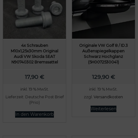
4x Schrauben
Originale VW Golf 8 / ID.3
M10x1,25x30mm Original
Außenspiegelkappen
Audi VW Skoda SEAT
Schwarz Hochglanz
N90740302 Bremssattel
(5H0072530041)
17,90
€
129,90
€
inkl. 19 % MwSt.
inkl. 19 % MwSt.
Lieferzeit:
Deutsche Post Brief
zzgl.
Versandkosten
(Prio)
Weiterlesen
In den Warenkorb