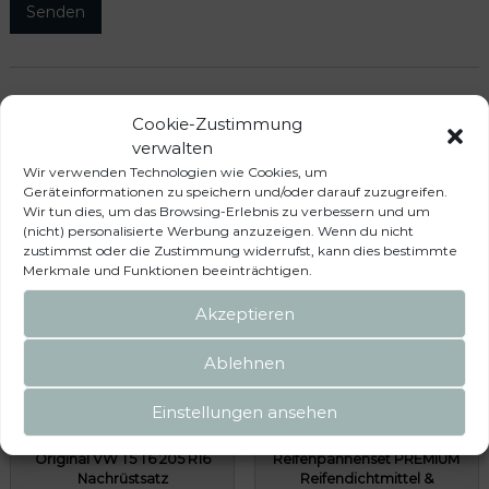
Das könnte dir auch
Cookie-Zustimmung
verwalten
gefallen …
Wir verwenden Technologien wie Cookies, um
Geräteinformationen zu speichern und/oder darauf zuzugreifen.
Wir tun dies, um das Browsing-Erlebnis zu verbessern und um
(nicht) personalisierte Werbung anzuzeigen. Wenn du nicht
zustimmst oder die Zustimmung widerrufst, kann dies bestimmte
Merkmale und Funktionen beeinträchtigen.
Akzeptieren
Ablehnen
Einstellungen ansehen
Original VW T5 T6 205 R16
Reifenpannenset PREMIUM
Nachrüstsatz
Reifendichtmittel &