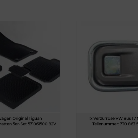
wagen Original Tiguan
1x Verzurröse VW Bus T7 
matten 5er-Set 571061500 82V
Teilenummer: 7T0 863 