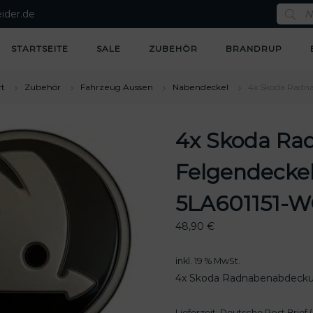
P
ider.de
r
o
d
u
STARTSEITE
SALE
ZUBEHÖR
BRANDRUP
c
t
s
s
rt
Zubehör
Fahrzeug Aussen
Nabendeckel
4x Skoda Radn
e
a
r
c
4x Skoda R
h
Felgendecke
5LA601151-
48,90
€
inkl. 19 % MwSt.
4x Skoda Radnabenabdeck
Lieferzeit:
Deutsche Post Brief (