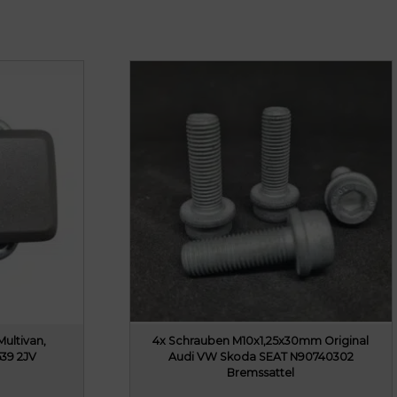
Multivan,
4x Schrauben M10x1,25x30mm Original
539 2JV
Audi VW Skoda SEAT N90740302
Bremssattel