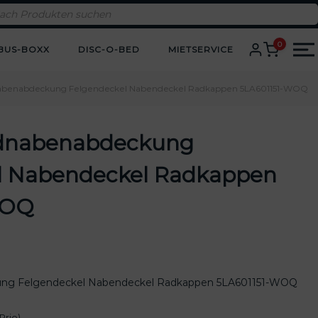
0
BUS-BOXX
DISC-O-BED
MIETSERVICE
abenabdeckung Felgendeckel Nabendeckel Radkappen 5LA601151-WOQ
adnabenabdeckung
l Nabendeckel Radkappen
WOQ
ung Felgendeckel Nabendeckel Radkappen 5LA601151-WOQ
Prio)