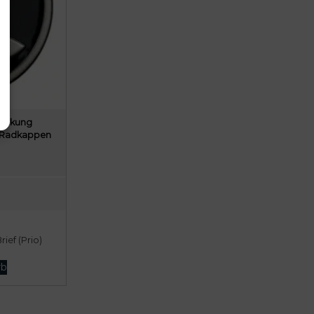
deckung
 Radkappen
ief (Prio)
rb