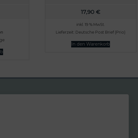
17,90
€
inkl. 19 % MwSt.
en
Lieferzeit:
Deutsche Post Brief (Prio)
age
In den Warenkorb
rb