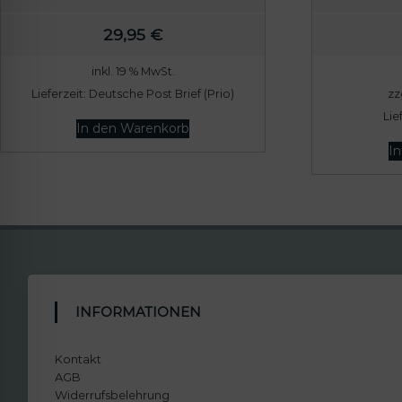
29,95
€
inkl. 19 % MwSt.
Lieferzeit:
Deutsche Post Brief (Prio)
zz
Lie
In den Warenkorb
I
INFORMATIONEN
Kontakt
AGB
Widerrufsbelehrung