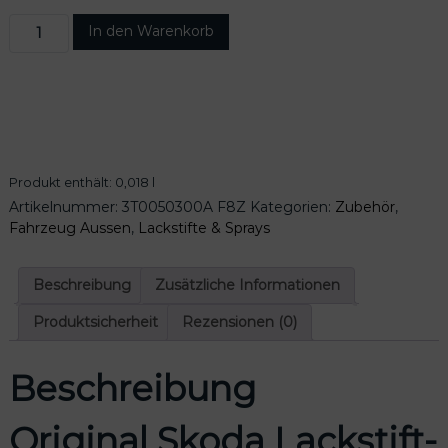
O
In den Warenkorb
r
i
g
i
n
a
l
Produkt enthält: 0,018
l
S
Artikelnummer:
3T0050300A F8Z
Kategorien:
Zubehör
,
k
Fahrzeug Aussen
,
Lackstifte & Sprays
o
d
a
Beschreibung
Zusätzliche Informationen
L
a
Produktsicherheit
Rezensionen (0)
c
k
Beschreibung
s
t
i
Original Skoda Lackstift-
f