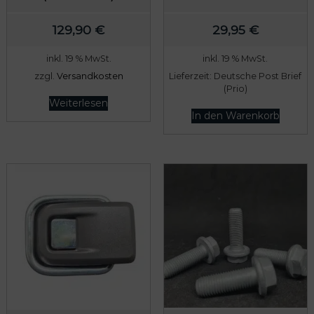
:
0
129,90
€
29,95
€
8
0
0
inkl. 19 % MwSt.
inkl. 19 % MwSt.
9
€
zzgl.
Versandkosten
Lieferzeit:
Deutsche Post Brief
,
.
(Prio)
Weiterlesen
0
In den Warenkorb
0
€