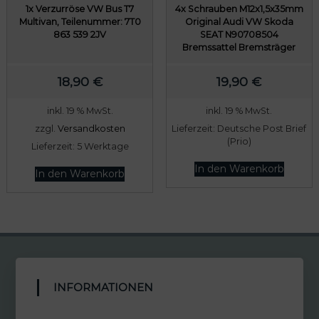
1x Verzurröse VW Bus T7
4x Schrauben M12x1,5x35mm
Multivan, Teilenummer: 7T0
Original Audi VW Skoda
863 539 2JV
SEAT N90708504
Bremssattel Bremsträger
18,90
€
19,90
€
inkl. 19 % MwSt.
inkl. 19 % MwSt.
zzgl.
Versandkosten
Lieferzeit:
Deutsche Post Brief
(Prio)
Lieferzeit:
5 Werktage
In den Warenkorb
In den Warenkorb
INFORMATIONEN