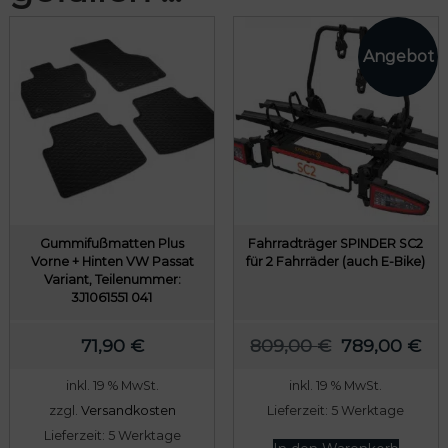
Gummifußmatten Plus
Fahrradträger SPINDER SC2
Vorne + Hinten VW Passat
für 2 Fahrräder (auch E-Bike)
Variant, Teilenummer:
3J1061551 041
U
A
71,90
€
809,00
€
789,00
€
r
k
inkl. 19 % MwSt.
inkl. 19 % MwSt.
s
t
zzgl.
Versandkosten
Lieferzeit:
5 Werktage
p
u
Lieferzeit:
5 Werktage