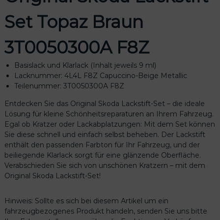
t
Set Topaz Braun
-
S
e
3T0050300A F8Z
t
T
Basislack und Klarlack (Inhalt jeweils 9 ml)
o
Lacknummer: 4L4L F8Z Capuccino-Beige Metallic
p
Teilenummer: 3T0050300A F8Z
a
z
Entdecken Sie das Original Skoda Lackstift-Set – die ideale
B
Lösung für kleine Schönheitsreparaturen an Ihrem Fahrzeug.
r
Egal ob Kratzer oder Lackabplatzungen: Mit dem Set können
a
Sie diese schnell und einfach selbst beheben. Der Lackstift
u
enthält den passenden Farbton für Ihr Fahrzeug, und der
n
beiliegende Klarlack sorgt für eine glänzende Oberfläche.
3
Verabschieden Sie sich von unschönen Kratzern – mit dem
T
Original Skoda Lackstift-Set!
0
0
Hinweis: Sollte es sich bei diesem Artikel um ein
5
fahrzeugbezogenes Produkt handeln, senden Sie uns bitte
0