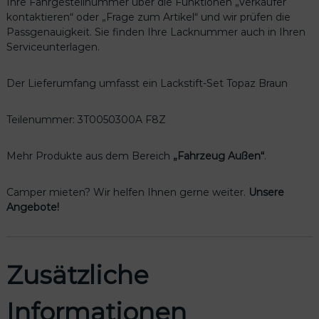
Ihre Fahrgestellnummer über die Funktionen „Verkäufer
3
kontaktieren“ oder „Frage zum Artikel“ und wir prüfen die
0
Passgenauigkeit. Sie finden Ihre Lacknummer auch in Ihren
0
Serviceunterlagen.
A
F
8
Der Lieferumfang umfasst ein Lackstift-Set Topaz Braun
Z
M
Teilenummer: 3T0050300A F8Z
e
n
g
Mehr Produkte aus dem Bereich
„Fahrzeug Außen“
.
e
Camper mieten? Wir helfen Ihnen gerne weiter.
Unsere
Angebote!
Zusätzliche
Informationen