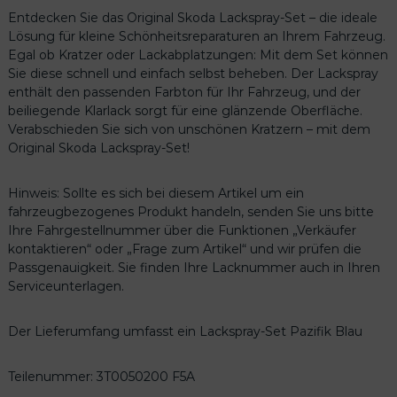
f
Entdecken Sie das Original Skoda Lackspray-Set – die ideale
i
Lösung für kleine Schönheitsreparaturen an Ihrem Fahrzeug.
k
Egal ob Kratzer oder Lackabplatzungen: Mit dem Set können
B
Sie diese schnell und einfach selbst beheben. Der Lackspray
l
enthält den passenden Farbton für Ihr Fahrzeug, und der
a
beiliegende Klarlack sorgt für eine glänzende Oberfläche.
u
Verabschieden Sie sich von unschönen Kratzern – mit dem
3
Original Skoda Lackspray-Set!
T
0
Hinweis: Sollte es sich bei diesem Artikel um ein
0
fahrzeugbezogenes Produkt handeln, senden Sie uns bitte
5
Ihre Fahrgestellnummer über die Funktionen „Verkäufer
0
kontaktieren“ oder „Frage zum Artikel“ und wir prüfen die
2
Passgenauigkeit. Sie finden Ihre Lacknummer auch in Ihren
0
Serviceunterlagen.
0
F
5
Der Lieferumfang umfasst ein Lackspray-Set Pazifik Blau
A
M
Teilenummer: 3T0050200 F5A
e