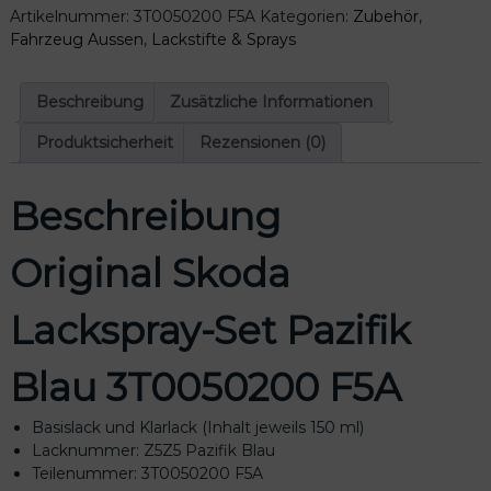
Artikelnummer:
3T0050200 F5A
Kategorien:
Zubehör
,
k
Fahrzeug Aussen
,
Lackstifte & Sprays
o
d
a
Beschreibung
Zusätzliche Informationen
L
a
Produktsicherheit
Rezensionen (0)
c
k
Beschreibung
s
p
r
Original Skoda
a
y
Lackspray-Set Pazifik
-
S
e
Blau 3T0050200 F5A
t
P
Basislack und Klarlack (Inhalt jeweils 150 ml)
a
Lacknummer: Z5Z5 Pazifik Blau
z
Teilenummer: 3T0050200 F5A
i