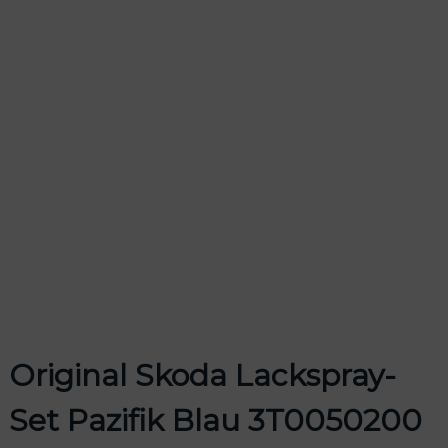
odus
dus
Original Skoda Lackspray-
Set Pazifik Blau 3T0050200