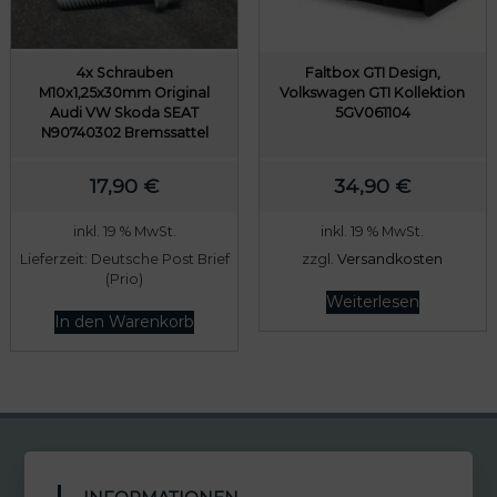
4x Schrauben
Faltbox GTI Design,
M10x1,25x30mm Original
Volkswagen GTI Kollektion
Audi VW Skoda SEAT
5GV061104
N90740302 Bremssattel
17,90
€
34,90
€
inkl. 19 % MwSt.
inkl. 19 % MwSt.
Lieferzeit:
Deutsche Post Brief
zzgl.
Versandkosten
(Prio)
Weiterlesen
In den Warenkorb