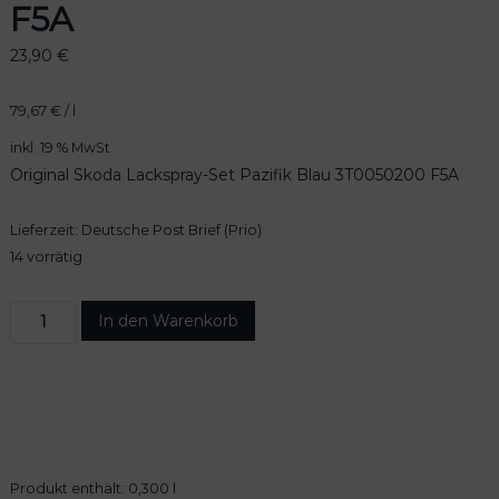
F5A
23,90
€
79,67
€
/
l
inkl. 19 % MwSt.
Original Skoda Lackspray-Set Pazifik Blau 3T0050200 F5A
Lieferzeit:
Deutsche Post Brief (Prio)
14 vorrätig
O
In den Warenkorb
r
i
g
i
n
a
l
Produkt enthält: 0,300
l
S