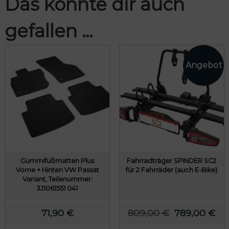
Das könnte dir auch
gefallen …
Gummifußmatten Plus
Fahrradträger SPINDER SC2
Vorne + Hinten VW Passat
für 2 Fahrräder (auch E-Bike)
Variant, Teilenummer:
3J1061551 041
U
A
71,90
€
809,00
€
789,00
€
r
k