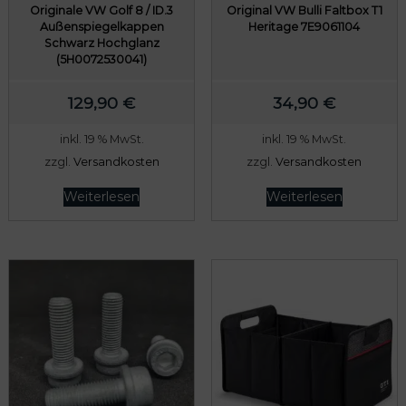
w
8
Originale VW Golf 8 / ID.3
Original VW Bulli Faltbox T1
Außenspiegelkappen
Heritage 7E9061104
a
9
Schwarz Hochglanz
r
,
(5H0072530041)
:
0
129,90
€
34,90
€
8
0
0
inkl. 19 % MwSt.
inkl. 19 % MwSt.
9
€
zzgl.
Versandkosten
zzgl.
Versandkosten
,
.
Weiterlesen
Weiterlesen
0
0
€