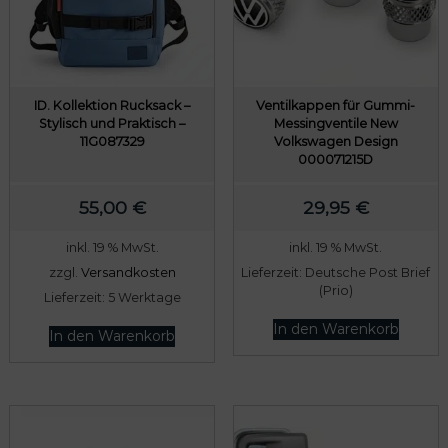
r
s
e
t
i
:
s
7
w
8
ID. Kollektion Rucksack –
Ventilkappen für Gummi-
Stylisch und Praktisch –
Messingventile New
a
9
11G087329
Volkswagen Design
r
,
000071215D
:
0
55,00
€
29,95
€
8
0
0
inkl. 19 % MwSt.
inkl. 19 % MwSt.
9
€
zzgl.
Versandkosten
Lieferzeit:
Deutsche Post Brief
,
.
(Prio)
Lieferzeit:
5 Werktage
0
In den Warenkorb
In den Warenkorb
0
€