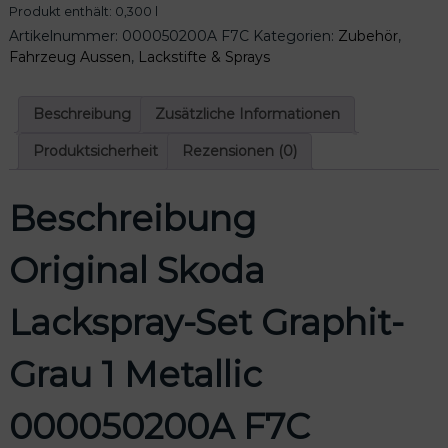
Produkt enthält: 0,300
l
S
Artikelnummer:
000050200A F7C
Kategorien:
Zubehör
,
k
Fahrzeug Aussen
,
Lackstifte & Sprays
o
d
a
Beschreibung
Zusätzliche Informationen
L
a
Produktsicherheit
Rezensionen (0)
c
k
Beschreibung
s
p
r
Original Skoda
a
y
Lackspray-Set Graphit-
-
S
e
Grau 1 Metallic
t
G
000050200A F7C
r
a