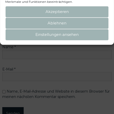
Merkmale und Funktionen beeinträchtigen.
Deine Bewertung
*
Akzeptieren
Deine Rezension
*
Ablehnen
Einstellungen ansehen
Name
*
E-Mail
*
Name, E-Mail-Adresse und Website in diesem Browser für
meinen nächsten Kommentar speichern.