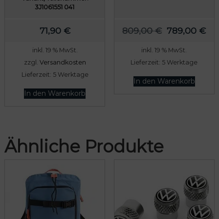
3J1061551 041
U
A
71,90
€
809,00
€
789,00
€
r
k
inkl. 19 % MwSt.
inkl. 19 % MwSt.
s
t
zzgl.
Versandkosten
Lieferzeit:
5 Werktage
p
u
Lieferzeit:
5 Werktage
r
e
In den Warenkorb
ü
l
In den Warenkorb
n
l
g
e
l
r
Ähnliche Produkte
i
P
c
r
h
e
e
i
r
s
P
i