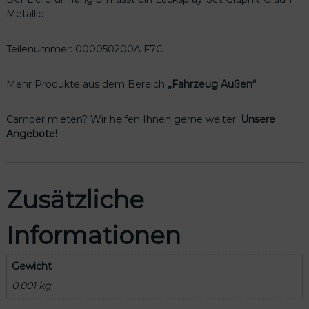
0
Metallic
5
0
2
Teilenummer: 000050200A F7C
0
0
Mehr Produkte aus dem Bereich
„Fahrzeug Außen“
.
A
F
Camper mieten? Wir helfen Ihnen gerne weiter.
Unsere
7
Angebote!
C
M
e
n
Zusätzliche
g
e
Informationen
Gewicht
0,001 kg