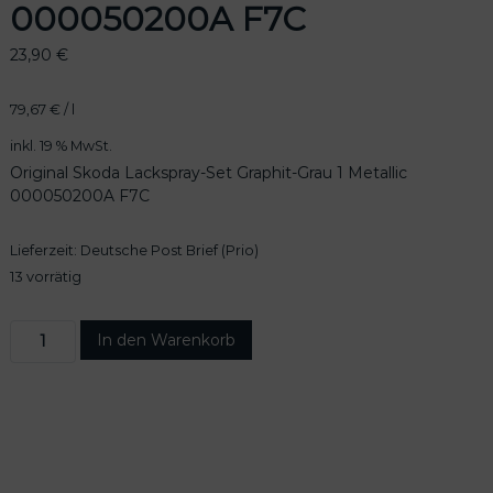
000050200A F7C
23,90
€
79,67
€
/
l
inkl. 19 % MwSt.
Original Skoda Lackspray-Set Graphit-Grau 1 Metallic
000050200A F7C
Lieferzeit:
Deutsche Post Brief (Prio)
13 vorrätig
O
In den Warenkorb
r
i
g
i
n
a
l