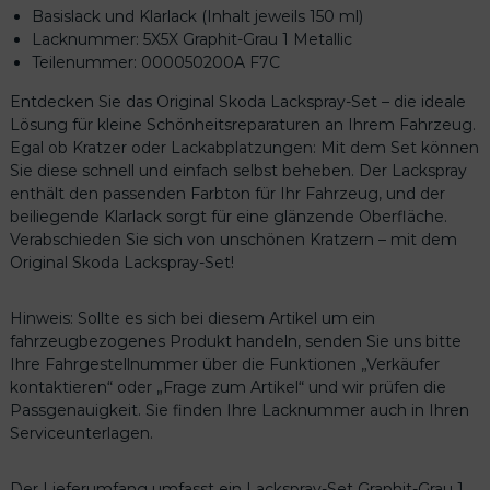
p
Basislack und Klarlack (Inhalt jeweils 150 ml)
h
Lacknummer: 5X5X Graphit-Grau 1 Metallic
i
Teilenummer: 000050200A F7C
t
Entdecken Sie das Original Skoda Lackspray-Set – die ideale
-
Lösung für kleine Schönheitsreparaturen an Ihrem Fahrzeug.
G
Egal ob Kratzer oder Lackabplatzungen: Mit dem Set können
r
Sie diese schnell und einfach selbst beheben. Der Lackspray
a
enthält den passenden Farbton für Ihr Fahrzeug, und der
u
beiliegende Klarlack sorgt für eine glänzende Oberfläche.
1
Verabschieden Sie sich von unschönen Kratzern – mit dem
M
Original Skoda Lackspray-Set!
e
t
a
Hinweis: Sollte es sich bei diesem Artikel um ein
l
fahrzeugbezogenes Produkt handeln, senden Sie uns bitte
l
Ihre Fahrgestellnummer über die Funktionen „Verkäufer
i
kontaktieren“ oder „Frage zum Artikel“ und wir prüfen die
c
Passgenauigkeit. Sie finden Ihre Lacknummer auch in Ihren
0
Serviceunterlagen.
0
0
Der Lieferumfang umfasst ein Lackspray-Set Graphit-Grau 1