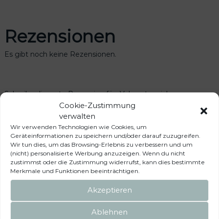
Rezensionen
Es gibt noch keine Rezensionen.
Schreibe die erste Rezension für „Veloursteppich
Titanschwarz 3 Bodenschienen Fahrgastraum, VW T6/T5
Cookie-Zustimmung
California Ocean/Coast/Comfortline“
verwalten
Deine E-Mail-Adresse wird nicht veröffentlicht.
Erforderliche
Wir verwenden Technologien wie Cookies, um
Felder sind mit
*
markiert
Geräteinformationen zu speichern und/oder darauf zuzugreifen.
Wir tun dies, um das Browsing-Erlebnis zu verbessern und um
(nicht) personalisierte Werbung anzuzeigen. Wenn du nicht
Deine Bewertung
*
zustimmst oder die Zustimmung widerrufst, kann dies bestimmte
Deine Rezension
*
Merkmale und Funktionen beeinträchtigen.
Akzeptieren
Ablehnen