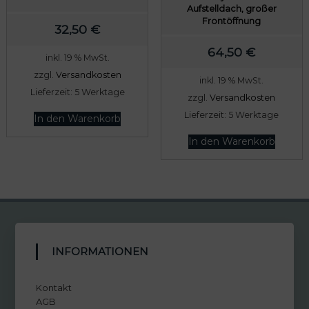
w
3
Aufstelldach, großer
Frontöffnung
a
7
32,50
€
r
,
64,50
€
inkl. 19 % MwSt.
:
6
zzgl.
Versandkosten
1
0
inkl. 19 % MwSt.
Lieferzeit:
5 Werktage
7
zzgl.
Versandkosten
2
€
Lieferzeit:
5 Werktage
In den Warenkorb
,
.
In den Warenkorb
0
0
€
INFORMATIONEN
Kontakt
AGB