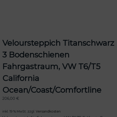
odus
Veloursteppich Titanschwarz
3 Bodenschienen
Fahrgastraum, VW T6/T5
dus
California
Ocean/Coast/Comfortline
206,00
€
inkl. 19 % MwSt.
zzgl.
Versandkosten