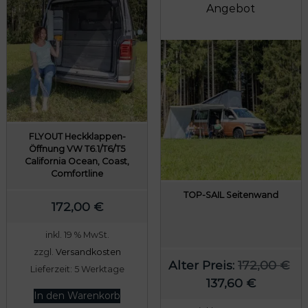
FLYOUT Heckklappen-
Öffnung VW T6.1/T6/T5
California Ocean, Coast,
Comfortline
TOP-SAIL Seitenwand
172,00
€
inkl. 19 % MwSt.
zzgl.
Versandkosten
Alter Preis:
172,00
€
Lieferzeit:
5 Werktage
U
A
137,60
€
In den Warenkorb
r
k