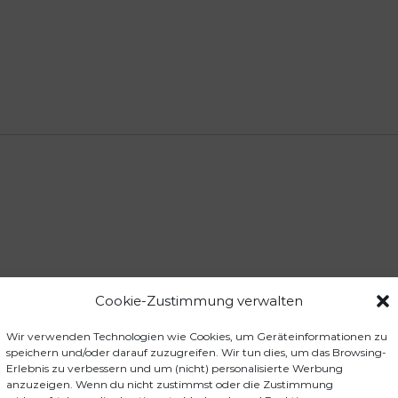
Cookie-Zustimmung verwalten
kstift-Set Kieselgrau LST0U2A7C“
der sind mit
*
markiert
Wir verwenden Technologien wie Cookies, um Geräteinformationen zu
speichern und/oder darauf zuzugreifen. Wir tun dies, um das Browsing-
Erlebnis zu verbessern und um (nicht) personalisierte Werbung
anzuzeigen. Wenn du nicht zustimmst oder die Zustimmung