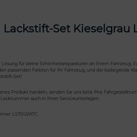
u
d
i
L
 Lackstift-Set Kieselgra
a
c
k
s
t
i
ale Lösung für kleine Schönheitsreparaturen an Ihrem Fahrzeug.
f
 den passenden Farbton für Ihr Fahrzeug, und der beiliegende Kl
t
stift-Set!
-
S
genes Produkt handeln, senden Sie uns bitte Ihre Fahrgestellnu
e
re Lacknummer auch in Ihren Serviceunterlagen.
t
K
i
nummer: LST0U2A7C
e
s
e