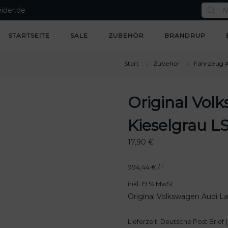
P
ider.de
r
o
d
u
STARTSEITE
SALE
ZUBEHÖR
BRANDRUP
c
t
s
s
Start
Zubehör
Fahrzeug 
e
a
r
c
Original Vol
h
Kieselgrau 
17,90
€
994,44
€
/
l
inkl. 19 % MwSt.
Original Volkswagen Audi L
Lieferzeit:
Deutsche Post Brief (