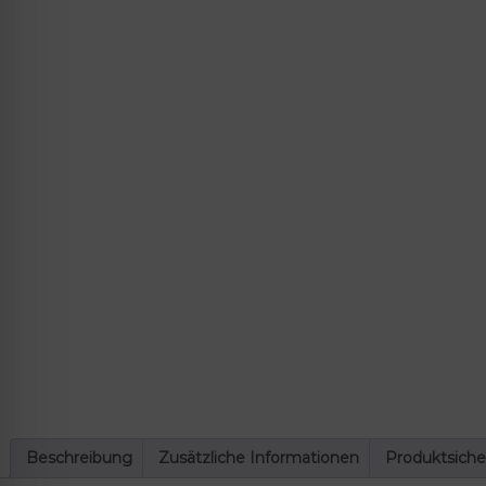
lssicheres Profil
-freundlicher Modus
den-Modus
psie-sicherer Modus
Beschreibung
Zusätzliche Informationen
Produktsiche