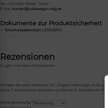
Tel.: +49 (0)561 50648 - 9000
E-Mail:
kontakt@volkswagen-otlg.de
Dokumente zur Produktsicherheit
Sicherheitsdatenblatt LST0U2A7C
Rezensionen
Es gibt noch keine Rezensionen.
Schreibe die erste Rezension für „Original Volkswagen Audi Lac
Deine E-Mail-Adresse wird nicht veröffentlicht.
Erforderliche Fel
Deine Bewertung
*
Deine Rezension
*