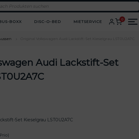
0
BUS-BOXX
DISC-O-BED
MIETSERVICE
Aussen
Original Volkswagen Audi Lackstift-Set Kieselgrau LST0U2A7C
kswagen Audi Lackstift-Set
LST0U2A7C
ackstift-Set Kieselgrau LST0U2A7C
Prio)