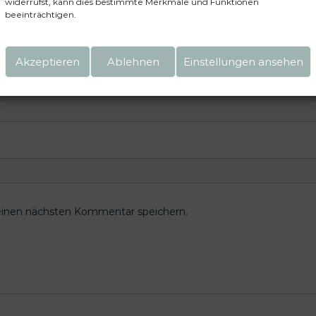
widerrufst, kann dies bestimmte Merkmale und Funktionen
beeinträchtigen.
Akzeptieren
Ablehnen
Einstellungen ansehen
einen nächsten Kommentar speichern.