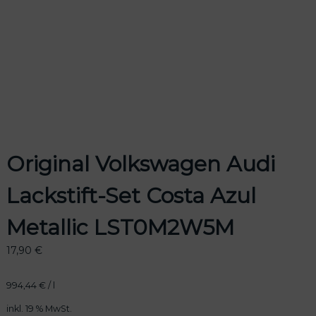
odus
Original Volkswagen Audi
Lackstift-Set Costa Azul
dus
Metallic LST0M2W5M
17,90
€
994,44
€
/
l
inkl. 19 % MwSt.