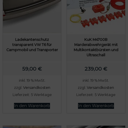
P
i
r
s
e
t
i
:
s
7
w
8
Ladekantenschutz
KuK M4700B
transparent VW T6 für
Marderabwehrgerät mit
a
9
Campmobil und Transporter
Multikontaktbürsten und
r
,
Ultraschall
:
0
59,00
€
239,00
€
8
0
0
inkl. 19 % MwSt.
inkl. 19 % MwSt.
9
€
zzgl.
Versandkosten
zzgl.
Versandkosten
,
.
Lieferzeit:
5 Werktage
Lieferzeit:
5 Werktage
0
In den Warenkorb
In den Warenkorb
0
€