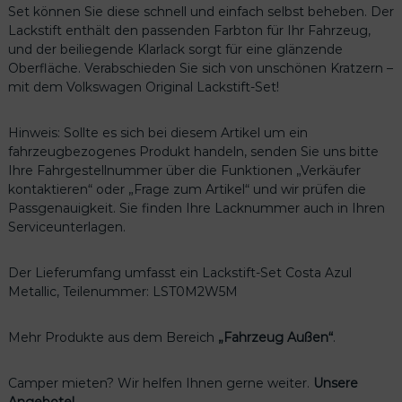
Set können Sie diese schnell und einfach selbst beheben. Der
o
Lackstift enthält den passenden Farbton für Ihr Fahrzeug,
s
und der beiliegende Klarlack sorgt für eine glänzende
t
Oberfläche. Verabschieden Sie sich von unschönen Kratzern –
a
mit dem Volkswagen Original Lackstift-Set!
A
z
u
Hinweis: Sollte es sich bei diesem Artikel um ein
l
fahrzeugbezogenes Produkt handeln, senden Sie uns bitte
M
Ihre Fahrgestellnummer über die Funktionen „Verkäufer
e
kontaktieren“ oder „Frage zum Artikel“ und wir prüfen die
t
Passgenauigkeit. Sie finden Ihre Lacknummer auch in Ihren
a
Serviceunterlagen.
l
l
Der Lieferumfang umfasst ein Lackstift-Set Costa Azul
i
Metallic, Teilenummer: LST0M2W5M
c
L
S
Mehr Produkte aus dem Bereich
„Fahrzeug Außen“
.
T
0
Camper mieten? Wir helfen Ihnen gerne weiter.
Unsere
M
Angebote!