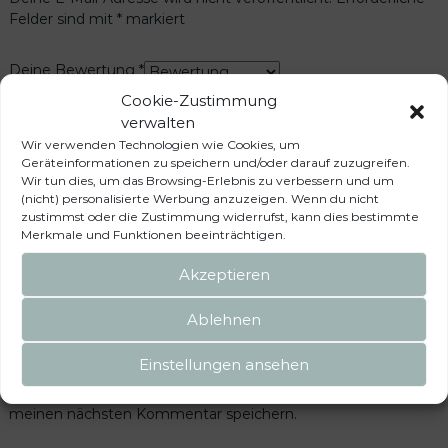
Felder sind mit
*
markiert
Deine Bewertung
*
Deine Rezension
*
Cookie-Zustimmung
verwalten
Wir verwenden Technologien wie Cookies, um
Geräteinformationen zu speichern und/oder darauf zuzugreifen.
Wir tun dies, um das Browsing-Erlebnis zu verbessern und um
(nicht) personalisierte Werbung anzuzeigen. Wenn du nicht
zustimmst oder die Zustimmung widerrufst, kann dies bestimmte
Name
*
Merkmale und Funktionen beeinträchtigen.
Akzeptieren
E-Mail
*
Ablehnen
Einstellungen ansehen
Name, E-Mail-Adresse und Website in diesem Browser für
meinen nächsten Kommentar speichern.