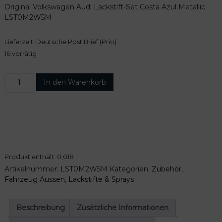
Original Volkswagen Audi Lackstift-Set Costa Azul Metallic
LST0M2W5M
Lieferzeit:
Deutsche Post Brief (Prio)
16 vorrätig
O
In den Warenkorb
r
i
g
i
n
a
l
Produkt enthält: 0,018
l
V
Artikelnummer:
LST0M2W5M
Kategorien:
Zubehör
,
o
Fahrzeug Aussen
,
Lackstifte & Sprays
l
k
s
Beschreibung
Zusätzliche Informationen
w