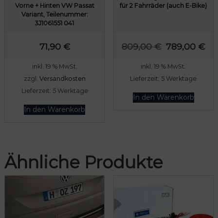
Vorne + Hinten VW Passat
für 2 Fahrräder (auch E-Bike)
Variant, Teilenummer:
3J1061551 041
U
A
71,90
€
809,00
€
789,00
€
r
k
inkl. 19 % MwSt.
inkl. 19 % MwSt.
s
t
zzgl.
Versandkosten
Lieferzeit:
5 Werktage
p
u
Lieferzeit:
5 Werktage
r
e
In den Warenkorb
ü
l
In den Warenkorb
n
l
g
e
l
r
Ähnliche Produkte
i
P
c
r
h
e
e
i
r
s