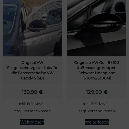
Original VW
Originale VW Golf 8 / ID.3
Fliegenschutzgitter links für
Außenspiegelkappen
die Fensterscheibe VW
Schwarz Hochglanz
Caddy 5 (SB)
(5H0072530041)
139,99
€
129,90
€
inkl. 19 % MwSt.
inkl. 19 % MwSt.
zzgl.
Versandkosten
zzgl.
Versandkosten
Weiterlesen
Weiterlesen