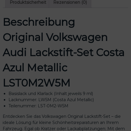
a
Produktsicherheit
Rezensionen (0)
g
e
Beschreibung
n
A
u
Original Volkswagen
d
i
Audi Lackstift-Set Costa
L
a
c
Azul Metallic
k
s
LST0M2W5M
t
i
f
Basislack und Klarlack (Inhalt jeweils 9 ml)
t
Lacknummer: LW5M (Costa Azul Metallic)
-
Teilenummer: LST-0M2-W5M
S
Entdecken Sie das Volkswagen Original Lackstift-Set – die
e
ideale Lösung für kleine Schönheitsreparaturen an Ihrem
t
Fahrzeug. Egal ob Kratzer oder Lackabplatzungen: Mit dem
C