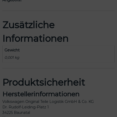
2
W
5
M
Zusätzliche
M
e
Informationen
n
g
e
Gewicht
0,001 kg
Produktsicherheit
Herstellerinformationen
Volkswagen Original Teile Logistik GmbH & Co. KG
Dr. Rudolf-Leiding-Platz 1
34225 Baunatal