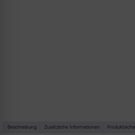
lssicheres Profil
-freundlicher Modus
den-Modus
psie-sicherer Modus
Beschreibung
Zusätzliche Informationen
Produktsiche