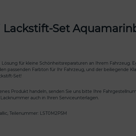
u
d
i
L
i Lackstift-Set Aquamari
a
c
k
s
t
i
ale Lösung für kleine Schönheitsreparaturen an Ihrem Fahrzeug.
f
 den passenden Farbton für Ihr Fahrzeug, und der beiliegende Kl
t
stift-Set!
-
S
genes Produkt handeln, senden Sie uns bitte Ihre Fahrgestellnu
e
re Lacknummer auch in Ihren Serviceunterlagen.
t
A
q
tallic, Teilenummer: LST0M2P5M
u
a
m