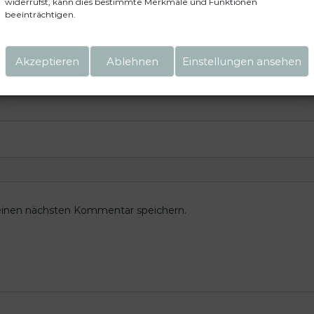
widerrufst, kann dies bestimmte Merkmale und Funktionen
beeinträchtigen.
Akzeptieren
Ablehnen
Einstellungen ansehen
einen nächsten Kommentar speichern.