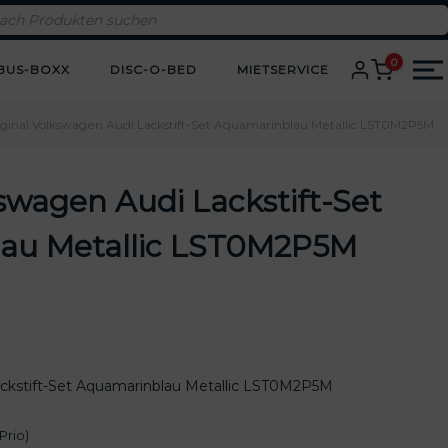
0
BUS-BOXX
DISC-O-BED
MIETSERVICE
iginal Volkswagen Audi Lackstift-Set Aquamarinblau Metallic LST0M2P5M
kswagen Audi Lackstift-Set
au Metallic LST0M2P5M
ackstift-Set Aquamarinblau Metallic LST0M2P5M
Prio)