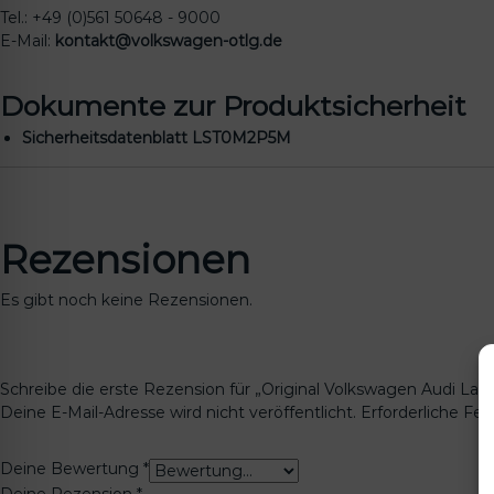
Tel.: +49 (0)561 50648 - 9000
E-Mail:
kontakt@volkswagen-otlg.de
Dokumente zur Produktsicherheit
Sicherheitsdatenblatt LST0M2P5M
Rezensionen
Es gibt noch keine Rezensionen.
Schreibe die erste Rezension für „Original Volkswagen Audi La
Deine E-Mail-Adresse wird nicht veröffentlicht.
Erforderliche Fel
Deine Bewertung
*
Deine Rezension
*