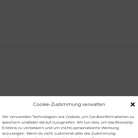
P
5
M
M
e
n
g
e
Cookie-Zustimmung verwalten
ckstift-Set Aquamarinblau Metallic LST0M2P5M“
der sind mit
*
markiert
Wir verwenden Technologien wie Cookies, um Geräteinformationen zu
speichern und/oder darauf zuzugreifen. Wir tun dies, um das Browsing-
Erlebnis zu verbessern und um (nicht) personalisierte Werbung
anzuzeigen. Wenn du nicht zustimmst oder die Zustimmung