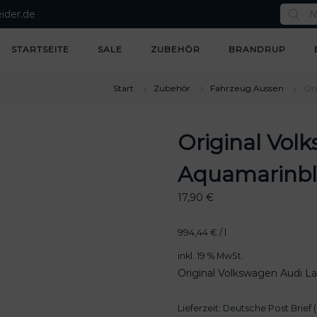
P
ider.de
r
o
d
u
STARTSEITE
SALE
ZUBEHÖR
BRANDRUP
c
t
s
s
Start
Zubehör
Fahrzeug Aussen
Or
e
a
r
c
Original Vol
h
Aquamarinbl
17,90
€
994,44
€
/
l
inkl. 19 % MwSt.
Original Volkswagen Audi L
Lieferzeit:
Deutsche Post Brief (