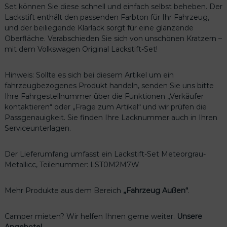
Set können Sie diese schnell und einfach selbst beheben. Der
e
Lackstift enthält den passenden Farbton für Ihr Fahrzeug,
t
und der beiliegende Klarlack sorgt für eine glänzende
e
Oberfläche. Verabschieden Sie sich von unschönen Kratzern –
o
mit dem Volkswagen Original Lackstift-Set!
r
g
r
Hinweis: Sollte es sich bei diesem Artikel um ein
a
fahrzeugbezogenes Produkt handeln, senden Sie uns bitte
u
Ihre Fahrgestellnummer über die Funktionen „Verkäufer
-
kontaktieren“ oder „Frage zum Artikel“ und wir prüfen die
M
Passgenauigkeit. Sie finden Ihre Lacknummer auch in Ihren
e
Serviceunterlagen.
t
a
Der Lieferumfang umfasst ein Lackstift-Set Meteorgrau-
l
Metallicc, Teilenummer: LST0M2M7W
l
i
c
Mehr Produkte aus dem Bereich
„Fahrzeug Außen“
.
L
S
Camper mieten? Wir helfen Ihnen gerne weiter.
Unsere
T
Angebote!