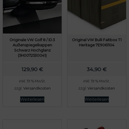
P
i
r
s
e
t
i
:
s
7
w
8
Originale VW Golf 8 / ID.3
Original VW Bulli Faltbox T1
Außenspiegelkappen
Heritage 7E9061104
a
9
Schwarz Hochglanz
r
,
(5H0072530041)
:
0
129,90
€
34,90
€
8
0
0
inkl. 19 % MwSt.
inkl. 19 % MwSt.
9
€
zzgl.
Versandkosten
zzgl.
Versandkosten
,
.
Weiterlesen
Weiterlesen
0
0
€