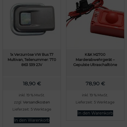
1x Verzurröse VW Bus T7
K&K M2700
Multivan, Teilenummer: 7T0
Marderabwehrgerät –
863 539 2JV
Gepulste Ultraschalltöne
18,90
€
78,90
€
inkl. 19 % MwSt.
inkl. 19 % MwSt.
zzgl.
Versandkosten
Lieferzeit:
5 Werktage
Lieferzeit:
5 Werktage
In den Warenkorb
In den Warenkorb