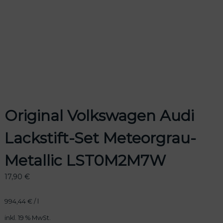
odus
Original Volkswagen Audi
Lackstift-Set Meteorgrau-
dus
Metallic LST0M2M7W
17,90
€
994,44
€
/
l
inkl. 19 % MwSt.