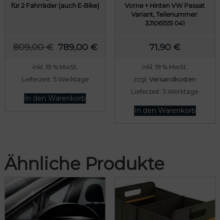
für 2 Fahrräder (auch E-Bike)
Vorne + Hinten VW Passat
Variant, Teilenummer:
3J1061551 041
U
A
809,00
€
789,00
€
71,90
€
r
k
inkl. 19 % MwSt.
inkl. 19 % MwSt.
s
t
Lieferzeit:
5 Werktage
zzgl.
Versandkosten
p
u
Lieferzeit:
5 Werktage
r
e
In den Warenkorb
ü
l
In den Warenkorb
n
l
g
e
l
r
Ähnliche Produkte
i
P
c
r
h
e
e
i
r
s