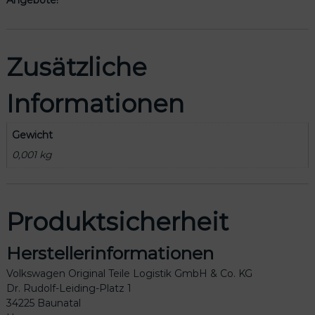
0
M
2
M
Zusätzliche
7
W
Informationen
M
e
n
Gewicht
g
0,001 kg
e
Produktsicherheit
Herstellerinformationen
Volkswagen Original Teile Logistik GmbH & Co. KG
Dr. Rudolf-Leiding-Platz 1
34225 Baunatal