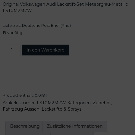
Original Volkswagen Audi Lackstift-Set Meteorgrau-Metallic
LST0M2M7W
Lieferzeit:
Deutsche Post Brief (Prio)
19 vorrätig
O
In den Warenkorb
r
i
g
i
n
a
l
Produkt enthält: 0,018
l
V
Artikelnummer:
LST0M2M7W
Kategorien:
Zubehör
,
o
Fahrzeug Aussen
,
Lackstifte & Sprays
l
k
s
Beschreibung
Zusätzliche Informationen
w