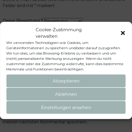
Felder sind mit
*
markiert
Deine Bewertung
*
Deine Rezension
*
Cookie-Zustimmung
verwalten
Wir verwenden Technologien wie Cookies, um
Geräteinformationen zu speichern und/oder darauf zuzugreifen.
Wir tun dies, um das Browsing-Erlebnis zu verbessern und um
(nicht) personalisierte Werbung anzuzeigen. Wenn du nicht
zustimmst oder die Zustimmung widerrufst, kann dies bestimmte
Name
*
Merkmale und Funktionen beeinträchtigen.
Akzeptieren
E-Mail
*
Ablehnen
Einstellungen ansehen
Name, E-Mail-Adresse und Website in diesem Browser für
meinen nächsten Kommentar speichern.