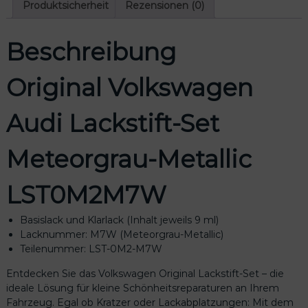
a
Produktsicherheit
Rezensionen (0)
g
e
Beschreibung
n
A
u
Original Volkswagen
d
i
Audi Lackstift-Set
L
a
c
Meteorgrau-Metallic
k
s
LST0M2M7W
t
i
f
Basislack und Klarlack (Inhalt jeweils 9 ml)
t
Lacknummer: M7W (Meteorgrau-Metallic)
-
Teilenummer: LST-0M2-M7W
S
Entdecken Sie das Volkswagen Original Lackstift-Set – die
e
ideale Lösung für kleine Schönheitsreparaturen an Ihrem
t
Fahrzeug. Egal ob Kratzer oder Lackabplatzungen: Mit dem
M