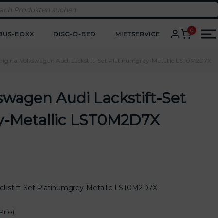
0
BUS-BOXX
DISC-O-BED
MIETSERVICE
riginal Volkswagen Audi Lackstift-Set Platinumgrey-Metallic LST0M2D7X
kswagen Audi Lackstift-Set
y-Metallic LST0M2D7X
ackstift-Set Platinumgrey-Metallic LST0M2D7X
Prio)