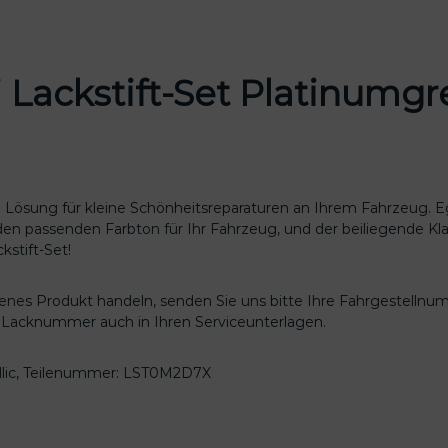
u
d
i
L
 Lackstift-Set Platinumg
a
c
k
s
t
i
ale Lösung für kleine Schönheitsreparaturen an Ihrem Fahrzeug.
f
 den passenden Farbton für Ihr Fahrzeug, und der beiliegende Kl
t
stift-Set!
-
S
genes Produkt handeln, senden Sie uns bitte Ihre Fahrgestellnu
e
re Lacknummer auch in Ihren Serviceunterlagen.
t
P
l
allic, Teilenummer: LST0M2D7X
a
t
i