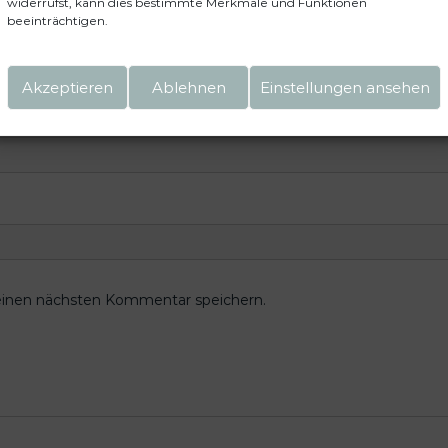
widerrufst, kann dies bestimmte Merkmale und Funktionen
beeinträchtigen.
Akzeptieren
Ablehnen
Einstellungen ansehen
einen nächsten Kommentar speichern.