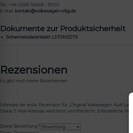
Tel.: +49 (0)561 50648 - 9000
E-Mail:
kontakt@volkswagen-otlg.de
Dokumente zur Produktsicherheit
Sicherheitsdatenblatt LST0M2D7X
Rezensionen
Es gibt noch keine Rezensionen.
Schreibe die erste Rezension für „Original Volkswagen Audi La
Deine E-Mail-Adresse wird nicht veröffentlicht.
Erforderliche Fel
Deine Bewertung
*
Deine Rezension
*