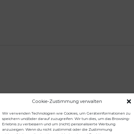
D
7
X
M
e
n
g
e
Cookie-Zustimmung verwalten
ckstift-Set Platinumgrey-Metallic LST0M2D7X“
der sind mit
*
markiert
Wir verwenden Technologien wie Cookies, um Geräteinformationen zu
speichern und/oder darauf zuzugreifen. Wir tun dies, um das Browsing-
Erlebnis zu verbessern und um (nicht) personalisierte Werbung
anzuzeigen. Wenn du nicht zustimmst oder die Zustimmung