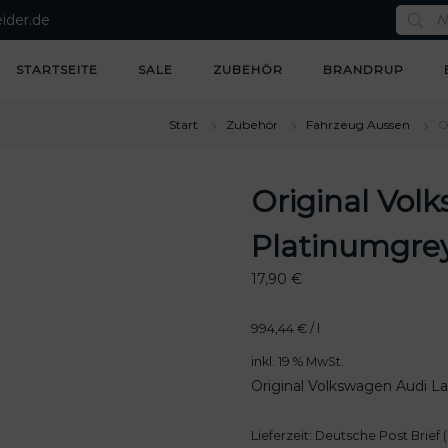
P
ider.de
r
o
d
u
STARTSEITE
SALE
ZUBEHÖR
BRANDRUP
c
t
s
s
Start
Zubehör
Fahrzeug Aussen
O
e
a
r
c
Original Vol
h
Platinumgre
17,90
€
994,44
€
/
l
inkl. 19 % MwSt.
Original Volkswagen Audi L
Lieferzeit:
Deutsche Post Brief (