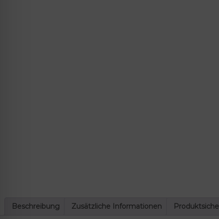
lssicheres Profil
-freundlicher Modus
den-Modus
psie-sicherer Modus
Beschreibung
Zusätzliche Informationen
Produktsiche