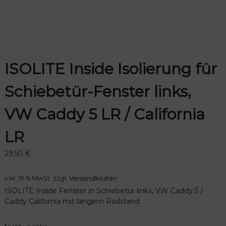
odus
ISOLITE Inside Isolierung für
Schiebetür-Fenster links,
VW Caddy 5 LR / California
LR
dus
29,50
€
inkl. 19 % MwSt.
zzgl.
Versandkosten
ISOLITE Inside Fenster in Schiebetür links, VW Caddy 5 /
Caddy California mit langem Radstand