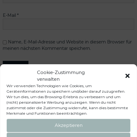
E-Mail
*
Name, E-Mail-Adresse und Website in diesem Browser für
meinen nächsten Kommentar speichern.
Cookie-Zustimmung
verwalten
Wir verwenden Technologien wie Cookies, um
Geräteinformationen zu speichern und/oder darauf zuzugreifen.
Das könnte dir auch
Wir tun dies, um das Browsing-Erlebnis zu verbessern und um
(nicht) personalisierte Werbung anzuzeigen. Wenn du nicht
zustimmst oder die Zustimmung widerrufst, kann dies bestimmte
gefallen …
Merkmale und Funktionen beeinträchtigen.
Akzeptieren