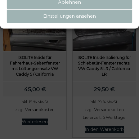
Ablehnen
Einstellungen ansehen
ISOLITE Inside für
ISOLITE Inside Isolierung für
Fahrerhaus-Seitenfenster
Schiebetür-Fenster rechts,
mit Lüftungseinsatz VW
VW Caddy 5 LR / California
Caddy 5 / California
LR
45,00
€
29,50
€
inkl. 19 % MwSt.
inkl. 19 % MwSt.
zzgl.
Versandkosten
zzgl.
Versandkosten
Lieferzeit:
5 Werktage
Weiterlesen
In den Warenkorb