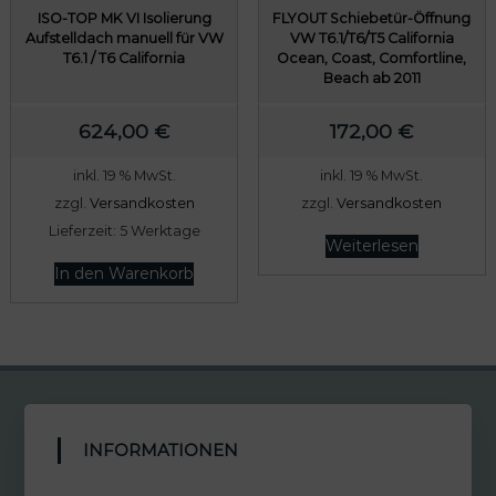
ISO-TOP MK VI Isolierung
FLYOUT Schiebetür-Öffnung
Aufstelldach manuell für VW
VW T6.1/T6/T5 California
T6.1 / T6 California
Ocean, Coast, Comfortline,
Beach ab 2011
624,00
€
172,00
€
inkl. 19 % MwSt.
inkl. 19 % MwSt.
zzgl.
Versandkosten
zzgl.
Versandkosten
Lieferzeit:
5 Werktage
Weiterlesen
In den Warenkorb
INFORMATIONEN