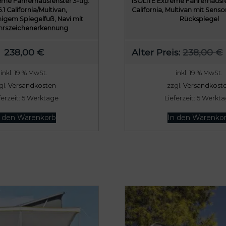
eme Fahrerhausfenster 3-tlg.
ISOLITE Extreme Fahrerhausf
1 California/Multivan,
California, Multivan mit Senso
igem Spiegelfuß, Navi mit
Rückspiegel
hrszeichenerkennung
238,00
€
Alter Preis:
238,00
€
inkl. 19 % MwSt.
inkl. 19 % MwSt.
gl.
Versandkosten
zzgl.
Versandkost
ferzeit:
5 Werktage
Lieferzeit:
5 Werkt
n den Warenkorb
In den Warenko