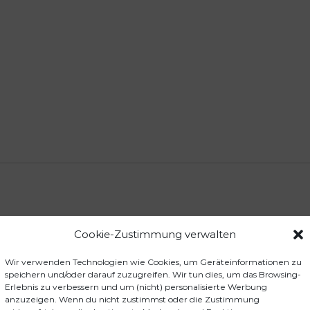
d
s
t
a
n
d
M
e
n
g
e
Cookie-Zustimmung verwalten
Wir verwenden Technologien wie Cookies, um Geräteinformationen zu
speichern und/oder darauf zuzugreifen. Wir tun dies, um das Browsing-
Erlebnis zu verbessern und um (nicht) personalisierte Werbung
anzuzeigen. Wenn du nicht zustimmst oder die Zustimmung
r C-D-Säule links, VW T6.1/T6 /T5 kurzer Radstand“