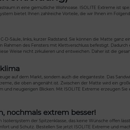
f
traum in eine gemütliche Wohnoase. ISOLITE Extreme ist spezie
e
rsystem bietet Ihnen zahlreiche Vorteile, die wir Ihnen im Folge
n
s
t
e
C-D-Säule, links, kurzer Radstand. Sie können die Matte ganz e
r
 Rahmen des Fensters mit Klettverschluss befestigt. Dadurch er
C
se Weise nicht zirkulieren und entweichen. Daher ist die gesam
-
D
mklima
-
S
zeuge auf dem Markt, sondern auch die eleganteste. Das Sandwic
ä
treme, die oben angenäht ist. Zwischen der Matte wird ein groß
u
ärm und neugierigen Blicken. Mit ISOLITE Extreme erzeugen Sie e
l
e
l
i
m, nochmals extrem besser!
n
 Isoliersystem der Spitzenklasse, das keine Wünsche offen lässt.
k
omfort und Schutz. Bestellen Sie jetzt ISOLITE Extreme und m
s