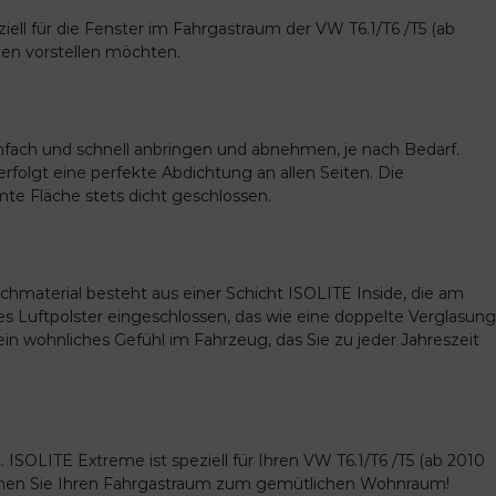
ll für die Fenster im Fahrgastraum der VW T6.1/T6 /T5 (ab
nden vorstellen möchten.
infach und schnell anbringen und abnehmen, je nach Bedarf.
folgt eine perfekte Abdichtung an allen Seiten. Die
te Fläche stets dicht geschlossen.
hmaterial besteht aus einer Schicht ISOLITE Inside, die am
es Luftpolster eingeschlossen, das wie eine doppelte Verglasung
in wohnliches Gefühl im Fahrzeug, das Sie zu jeder Jahreszeit
 ISOLITE Extreme ist speziell für Ihren VW T6.1/T6 /T5 (ab 2010
achen Sie Ihren Fahrgastraum zum gemütlichen Wohnraum!