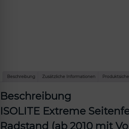
lssicheres Profil
-freundlicher Modus
den-Modus
psie-sicherer Modus
Beschreibung
Zusätzliche Informationen
Produktsiche
Beschreibung
ISOLITE Extreme Seitenfen
Radstand (ab 2010 mit Vo