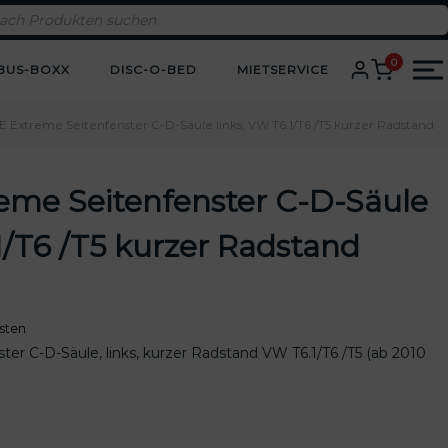
0
BUS-BOXX
DISC-O-BED
MIETSERVICE
E Extreme Seitenfenster C-D-Säule links, VW T6.1/T6 /T5 kurzer Radstand
eme Seitenfenster C-D-Säule
1/T6 /T5 kurzer Radstand
A
sten
er C-D-Säule, links, kurzer Radstand VW T6.1/T6 /T5 (ab 2010