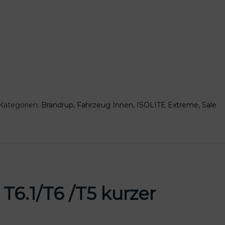
P
Kategorien:
Brandrup
,
Fahrzeug Innen
,
ISOLITE Extreme
,
Sale
0
€
T6.1/T6 /T5 kurzer