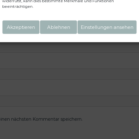
widerrufst, kann dies bestimmte Merkmale und Funktionen
der sind mit
*
markiert
beeinträchtigen.
Akzeptieren
Ablehnen
Einstellungen ansehen
einen nächsten Kommentar speichern.