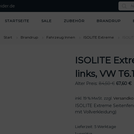
P
ider.de
r
o
d
u
STARTSEITE
SALE
ZUBEHÖR
BRANDRUP
c
t
s
s
Start
Brandrup
Fahrzeug Innen
ISOLITE Extreme
ISOLIT
e
a
r
c
ISOLITE Extr
h
links, VW T6.
U
Alter Preis:
84,50
€
67,60
€
r
k
s
t
inkl. 19 % MwSt.
zzgl.
Versandko
p
u
ISOLITE Extreme Seitenfenst
r
e
mit Vollverkleidung)
ü
l
n
l
Lieferzeit:
5 Werktage
g
e
l
r
1 vorrätig