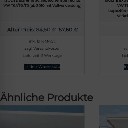
ISOLITE Extreme Schiebetürfenster rechts,
ISOLITE Extr
VW T6.1/T6 /T5 (ab 2010 mit Vollverkleidung)
VW T6.
trapezförm
Verke
U
A
Alter Preis:
84,50
€
67,60
€
r
k
inkl. 19 % MwSt.
s
t
zzgl.
Versandkosten
zz
p
u
Lieferzeit:
5 Werktage
Lie
r
e
ü
l
In den Warenkorb
I
n
l
g
e
l
r
Ähnliche Produkte
i
P
c
r
h
e
e
i
r
s