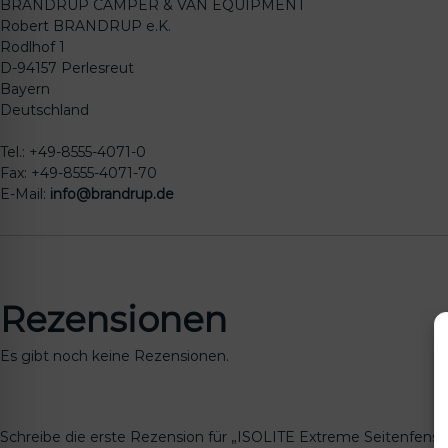
BRANDRUP CAMPER & VAN EQUIPMENT
Robert BRANDRUP e.K.
Rodlhof 1
D-94157 Perlesreut
Bayern
Deutschland
Tel.: +49-8555-4071-0
Fax: +49-8555-4071-70
E-Mail:
info@brandrup.de
Rezensionen
Es gibt noch keine Rezensionen.
Schreibe die erste Rezension für „ISOLITE Extreme Seitenfenste