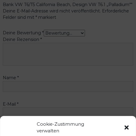
Bank VW T6/T5 California Beach, Design VW T6.1 „Palladium““
Deine E-Mail-Adresse wird nicht veröffentlicht.
Erforderliche
Felder sind mit
*
markiert
Deine Bewertung
*
Deine Rezension
*
Name
*
E-Mail
*
Cookie-Zustimmung
Name, E-Mail-Adresse und Website in diesem Browser für
verwalten