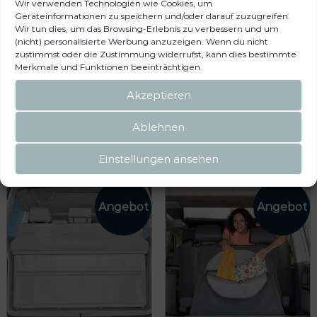
meinen nächsten Kommentar speichern.
Wir verwenden Technologien wie Cookies, um
Geräteinformationen zu speichern und/oder darauf zuzugreifen.
Wir tun dies, um das Browsing-Erlebnis zu verbessern und um
(nicht) personalisierte Werbung anzuzeigen. Wenn du nicht
zustimmst oder die Zustimmung widerrufst, kann dies bestimmte
Merkmale und Funktionen beeinträchtigen.
Akzeptieren
Das könnte dir auch
Ablehnen
gefallen …
Einstellungen ansehen