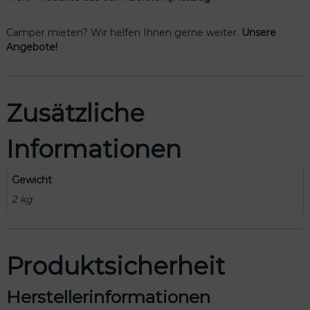
d
i
Camper mieten? Wir helfen Ihnen gerne weiter.
Unsere
u
Angebote!
m
“
M
e
Zusätzliche
n
g
Informationen
e
Gewicht
2 kg
Produktsicherheit
Herstellerinformationen