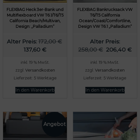
FLEXBAG Heck 3er-Bank und
FLEXBAG Bankrucksack VW
Multiflexboard VW T6.1/T6/T5
T6/T5 California
California Beach/Multivan,
Ocean/Coast/Comfortline,
Design: „Palladium“
Design VW T6.1 „Palladium“
Alter Preis:
172,00
€
Alter Preis:
U
A
U
A
137,60
€
258,00
€
206,40
€
r
k
r
k
inkl. 19 % MwSt.
inkl. 19 % MwSt.
s
t
s
t
zzgl.
Versandkosten
zzgl.
Versandkosten
p
u
p
u
Lieferzeit:
5 Werktage
Lieferzeit:
5 Werktage
r
e
r
e
ü
l
ü
l
In den Warenkorb
In den Warenkorb
n
l
n
l
g
e
g
e
l
r
l
r
i
P
i
P
c
r
c
r
h
e
h
e