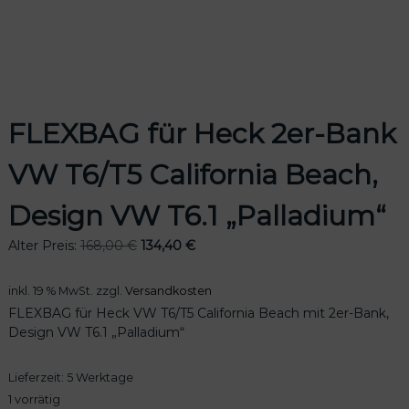
odus
FLEXBAG für Heck 2er-Bank
VW T6/T5 California Beach,
Design VW T6.1 „Palladium“
U
A
Alter Preis:
168,00
€
134,40
€
dus
r
k
s
t
inkl. 19 % MwSt.
zzgl.
Versandkosten
p
u
FLEXBAG für Heck VW T6/T5 California Beach mit 2er-Bank,
r
e
Design VW T6.1 „Palladium“
ü
l
n
l
Lieferzeit:
5 Werktage
g
e
l
r
1 vorrätig