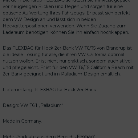
a
vor neugierigen Blicken und Regen und sorgen für eine
c
optische Aufwertung Ihres Fahrzeugs. Er passt sich perfekt
h
dem VW Design an und lässt sich in beiden
,
Heckgitterpositionen verwenden. Wenn Sie Zugang zum
D
Laderaum benötigen, können Sie ihn einfach hochklappen.
e
s
i
Das FLEXBAG für Heck 2er-Bank VW T6/T5 von Brandrup ist
g
die ideale Lösung für alle, die ihren VW California optimal
n
nutzen wollen. Er ist nicht nur praktisch, sondern auch stilvoll
V
und pflegeleicht. Er ist für den VW T6/T5 California Beach mit
W
2er-Bank geeignet und im Palladium-Design erhältlich.
T
6
Lieferumfang: FLEXBAG für Heck 2er-Bank
.
1
„
Design: VW T6.1 „Palladium“
P
a
Made in Germany.
l
l
Mehr Produkte aus dem Bereich
„Flexbag“
.
a