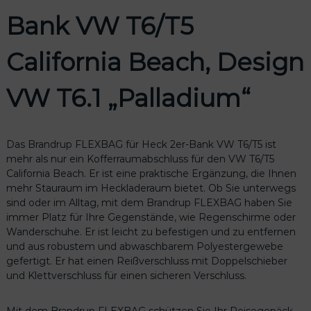
€
n
Bank VW T6/T5
k
V
W
California Beach, Design
T
6
VW T6.1 „Palladium“
/
T
5
C
Das Brandrup FLEXBAG für Heck 2er-Bank VW T6/T5 ist
a
mehr als nur ein Kofferraumabschluss für den VW T6/T5
l
California Beach. Er ist eine praktische Ergänzung, die Ihnen
i
mehr Stauraum im Heckladeraum bietet. Ob Sie unterwegs
f
sind oder im Alltag, mit dem Brandrup FLEXBAG haben Sie
o
immer Platz für Ihre Gegenstände, wie Regenschirme oder
r
Wanderschuhe. Er ist leicht zu befestigen und zu entfernen
n
und aus robustem und abwaschbarem Polyestergewebe
i
gefertigt. Er hat einen Reißverschluss mit Doppelschieber
a
und Klettverschluss für einen sicheren Verschluss.
B
e
Mit dem Brandrup FLEXBAG schützen Sie Ihr Reisegepäck