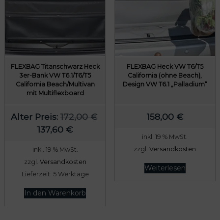
e
i
e
i
r
s
r
s
P
i
P
i
r
s
r
s
e
t
e
t
FLEXBAG Titanschwarz Heck
FLEXBAG Heck VW T6/T5
i
:
i
:
3er-Bank VW T6.1/T6/T5
California (ohne Beach),
California Beach/Multivan
Design VW T6.1 „Palladium“
s
1
s
2
mit Multiflexboard
w
3
w
0
a
7
a
6
Alter Preis:
172,00
€
158,00
€
r
,
r
,
U
A
137,60
€
inkl. 19 % MwSt.
:
6
:
4
r
k
zzgl.
Versandkosten
inkl. 19 % MwSt.
1
0
2
0
s
t
zzgl.
Versandkosten
7
5
p
u
Weiterlesen
Lieferzeit:
5 Werktage
2
€
8
€
r
e
,
.
,
.
ü
l
In den Warenkorb
0
0
n
l
0
0
g
e