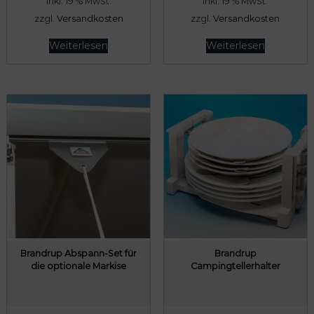
inkl. 19 % MwSt.
inkl. 19 % MwSt.
2
€
zzgl.
Versandkosten
zzgl.
Versandkosten
,
.
Weiterlesen
Weiterlesen
0
0
€
Brandrup Abspann-Set für
Brandrup
die optionale Markise
Campingtellerhalter