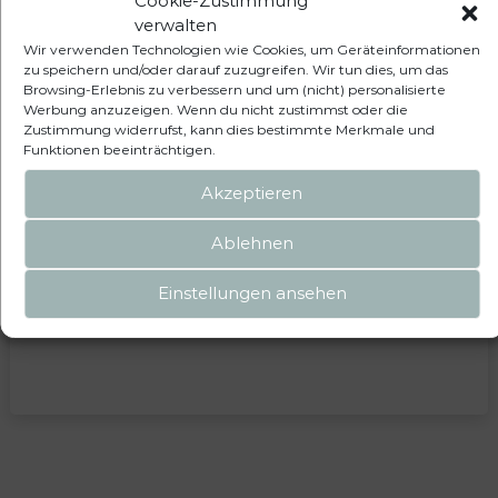
Cookie-Zustimmung
verwalten
Wir verwenden Technologien wie Cookies, um Geräteinformationen
4x Schrauben M12x1,5x35mm Original Audi
O
zu speichern und/oder darauf zuzugreifen. Wir tun dies, um das
Volkswagen Skoda SEAT N90708504 Bremssattel
M
Browsing-Erlebnis zu verbessern und um (nicht) personalisierte
Bremsträger
Werbung anzuzeigen. Wenn du nicht zustimmst oder die
Zustimmung widerrufst, kann dies bestimmte Merkmale und
19,90
€
i
Funktionen beeinträchtigen.
inkl. MwSt.
Akzeptieren
IN DEN WARENKORB
Ablehnen
Einstellungen ansehen