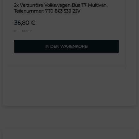
2x Verzurröse Volkswagen Bus T7 Multivan,
Ori
Teilenummer: 7T0 863 539 2JV
Nac
7H
36,80
€
11
inkl. MwSt.
inkl
IN DEN WARENKORB