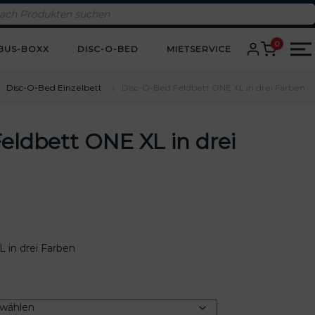
0
BUS-BOXX
DISC-O-BED
MIETSERVICE
Disc-O-Bed Einzelbett
Disc-O-Bed Feldbett ONE XL in drei Farben
eldbett ONE XL in drei
 in drei Farben