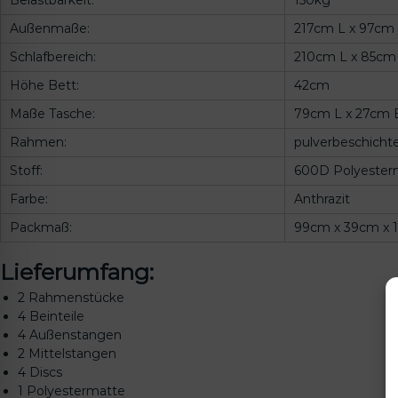
Außenmaße:
217cm L x 97cm
Schlafbereich:
210cm L x 85cm
Höhe Bett:
42cm
Maße Tasche:
79cm L x 27cm B
Rahmen:
pulverbeschicht
Stoff:
600D Polyester
Farbe:
Anthrazit
Packmaß:
99cm x 39cm x 
Lieferumfang:
2 Rahmenstücke
4 Beinteile
4 Außenstangen
2 Mittelstangen
4 Discs
1 Polyestermatte