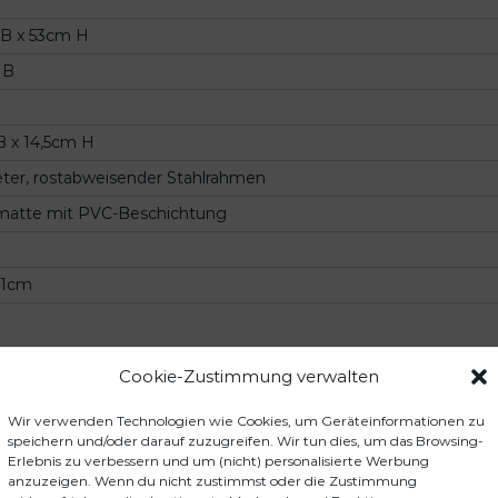
 B x 53cm H
 B
 x 14,5cm H
eter, rostabweisender Stahlrahmen
matte mit PVC-Beschichtung
11cm
Cookie-Zustimmung verwalten
Wir verwenden Technologien wie Cookies, um Geräteinformationen zu
speichern und/oder darauf zuzugreifen. Wir tun dies, um das Browsing-
Erlebnis zu verbessern und um (nicht) personalisierte Werbung
anzuzeigen. Wenn du nicht zustimmst oder die Zustimmung