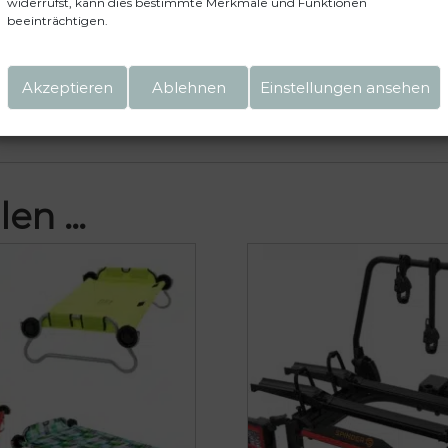
widerrufst, kann dies bestimmte Merkmale und Funktionen
beeinträchtigen.
Akzeptieren
Ablehnen
Einstellungen ansehen
te!
len …