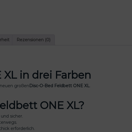
E
X
L
i
n
d
r
rheit
Rezensionen (0)
e
i
F
a
r
XL in drei Farben
b
e
m neuen großen
Disc-O-Bed Feldbett ONE XL
.
n
M
e
eldbett ONE XL?
n
g
 und sicher.
e
nterwegs.
ick erforderlich.