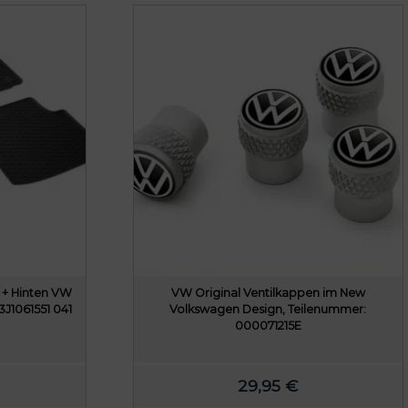
r
e
i
s
i
s
t
:
7
8
9
,
 + Hinten VW
VW Original Ventilkappen im New
0
3J1061551 041
Volkswagen Design, Teilenummer:
000071215E
0
€
29,95
€
.