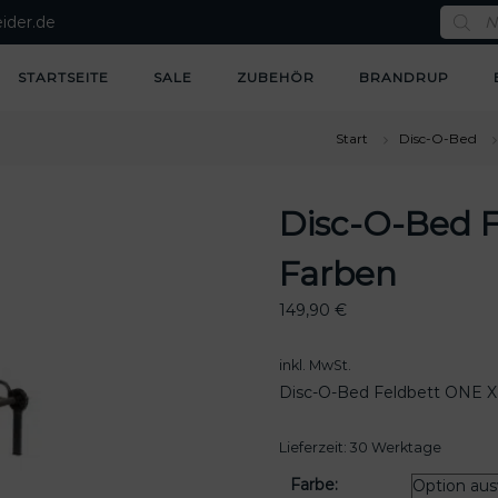
P
ider.de
r
o
d
u
STARTSEITE
SALE
ZUBEHÖR
BRANDRUP
c
t
s
s
Start
Disc-O-Bed
e
a
r
c
Disc-O-Bed F
h
Farben
149,90
€
inkl. MwSt.
Disc-O-Bed Feldbett ONE XL
Lieferzeit:
30 Werktage
Farbe: