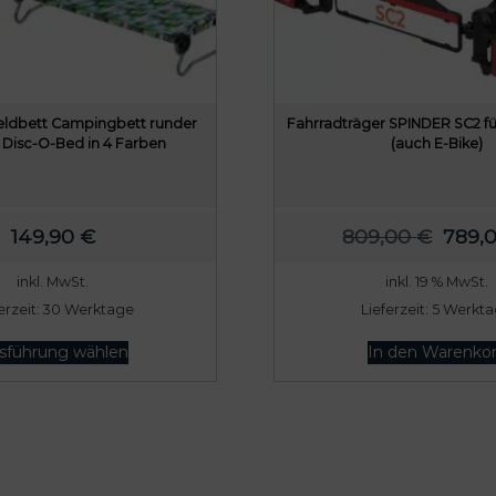
eldbett Campingbett runder
Fahrradträger SPINDER SC2 fü
Disc-O-Bed in 4 Farben
(auch E-Bike)
U
149,90
€
809,00
€
789,
r
inkl. MwSt.
inkl. 19 % MwSt.
s
erzeit:
30 Werktage
Lieferzeit:
5 Werkt
p
D
r
sführung wählen
In den Warenko
i
ü
e
s
n
e
g
s
l
P
i