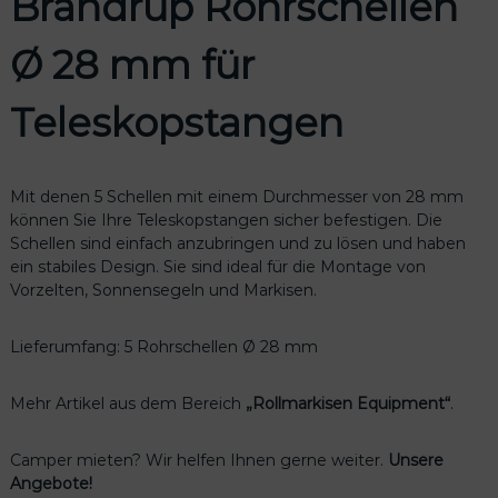
Brandrup Rohrschellen
n
Ø
Ø 28 mm für
2
8
m
Teleskopstangen
m
f
ü
Mit denen 5 Schellen mit einem Durchmesser von 28 mm
r
können Sie Ihre Teleskopstangen sicher befestigen. Die
T
Schellen sind einfach anzubringen und zu lösen und haben
e
ein stabiles Design. Sie sind ideal für die Montage von
l
Vorzelten, Sonnensegeln und Markisen.
e
s
k
Lieferumfang: 5 Rohrschellen Ø 28 mm
o
p
Mehr Artikel aus dem Bereich
„Rollmarkisen Equipment“
.
s
t
a
Camper mieten? Wir helfen Ihnen gerne weiter.
Unsere
n
Angebote!