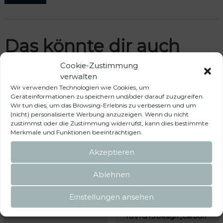
Das könnte dir auch
Cookie-Zustimmung
gefallen …
verwalten
Wir verwenden Technologien wie Cookies, um
Geräteinformationen zu speichern und/oder darauf zuzugreifen.
Wir tun dies, um das Browsing-Erlebnis zu verbessern und um
(nicht) personalisierte Werbung anzuzeigen. Wenn du nicht
zustimmst oder die Zustimmung widerrufst, kann dies bestimmte
Merkmale und Funktionen beeinträchtigen.
Akzeptieren
Ablehnen
Einstellungen ansehen
Aufstellstabsatz für TOP-SAIL
TOP-RAIL Aluminiumprofil
Seitenwand
links kurzer Radstand VW
T6.1/T6/T5 Design „Carbon“