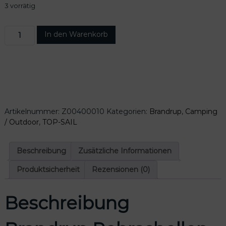
3 vorrätig
B
In den Warenkorb
r
a
n
d
r
u
p
Artikelnummer:
Z00400010
Kategorien:
Brandrup
,
Camping
R
/ Outdoor
,
TOP-SAIL
o
h
r
Beschreibung
Zusätzliche Informationen
s
c
Produktsicherheit
Rezensionen (0)
h
e
Beschreibung
l
l
e