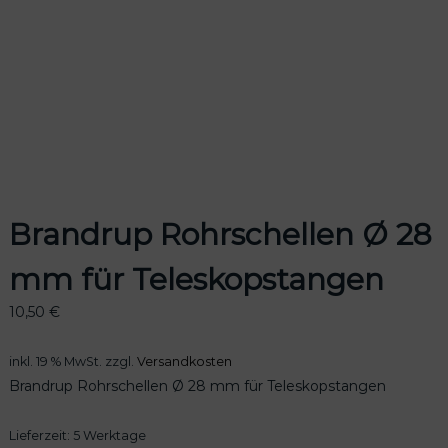
odus
Brandrup Rohrschellen Ø 28
mm für Teleskopstangen
dus
10,50
€
inkl. 19 % MwSt.
zzgl.
Versandkosten
Brandrup Rohrschellen Ø 28 mm für Teleskopstangen
Lieferzeit:
5 Werktage