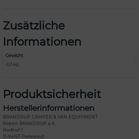
g
e
n
M
Zusätzliche
e
n
Informationen
g
e
Gewicht
0,3 kg
Produktsicherheit
Herstellerinformationen
BRANDRUP CAMPER & VAN EQUIPMENT
Robert BRANDRUP e.K.
Rodlhof 1
D-94157 Perlesreut