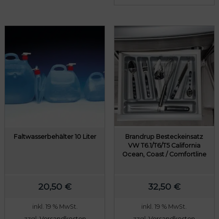
€
Faltwasserbehälter 10 Liter
Brandrup Besteckeinsatz
VW T6.1/T6/T5 California
Ocean, Coast / Comfortline
20,50
€
32,50
€
inkl. 19 % MwSt.
inkl. 19 % MwSt.
zzgl.
Versandkosten
zzgl.
Versandkosten