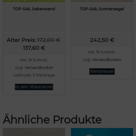
TOP-SAIL Seitenwand
TOP-SAIL Sonnensegel
Alter Preis:
172,00
€
242,50
€
U
A
137,60
€
inkl. 19 % MwSt.
r
k
zzgl.
Versandkosten
inkl. 19 % MwSt.
s
t
zzgl.
Versandkosten
p
u
Weiterlesen
Lieferzeit:
5 Werktage
r
e
ü
l
In den Warenkorb
n
l
g
e
l
r
Ähnliche Produkte
i
P
c
r
h
e