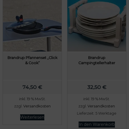
e
i
r
s
P
i
r
s
e
t
i
:
s
1
w
3
Brandrup Pfannenset „Click
Brandrup
& Cook“
Campingtellerhalter
a
7
r
,
:
6
74,50
€
32,50
€
1
0
7
inkl. 19 % MwSt.
inkl. 19 % MwSt.
2
€
zzgl.
Versandkosten
zzgl.
Versandkosten
,
.
Lieferzeit:
5 Werktage
Weiterlesen
0
In den Warenkorb
0