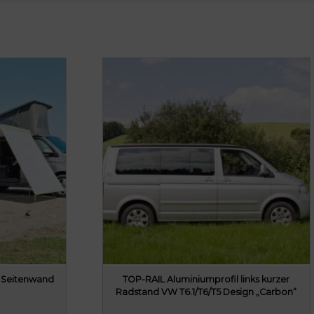
L Seitenwand
TOP-RAIL Aluminiumprofil links kurzer
Radstand VW T6.1/T6/T5 Design „Carbon“