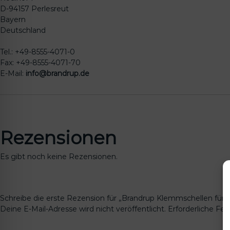
D-94157 Perlesreut
Bayern
Deutschland
Tel.: +49-8555-4071-0
Fax: +49-8555-4071-70
E-Mail:
info@brandrup.de
Rezensionen
Es gibt noch keine Rezensionen.
Schreibe die erste Rezension für „Brandrup Klemmschellen für R
Deine E-Mail-Adresse wird nicht veröffentlicht.
Erforderliche Fel