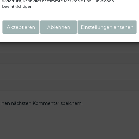
widerrufst, kann dies bestimmte Merkmale und Funktionen
beeinträchtigen.
Akzeptieren
Ablehnen
Einstellungen ansehen
einen nächsten Kommentar speichern.