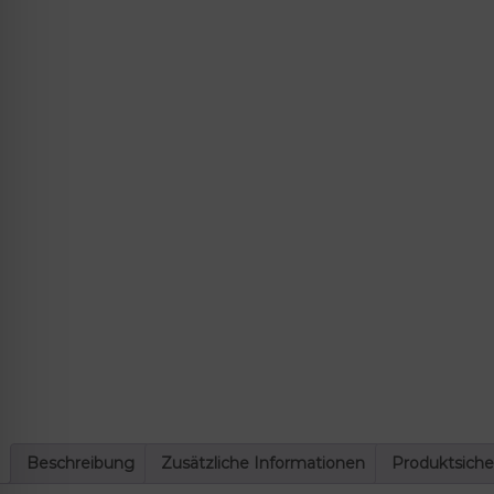
lssicheres Profil
-freundlicher Modus
den-Modus
psie-sicherer Modus
Beschreibung
Zusätzliche Informationen
Produktsiche