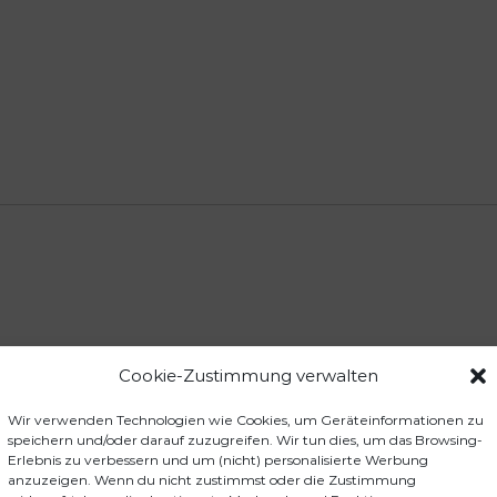
Cookie-Zustimmung verwalten
Wir verwenden Technologien wie Cookies, um Geräteinformationen zu
egenrinnenbefestigung (Ersatzteile), 3 Stück“
speichern und/oder darauf zuzugreifen. Wir tun dies, um das Browsing-
der sind mit
*
markiert
Erlebnis zu verbessern und um (nicht) personalisierte Werbung
anzuzeigen. Wenn du nicht zustimmst oder die Zustimmung