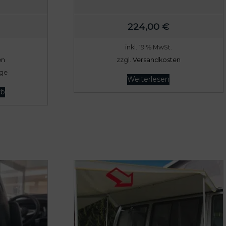
224,00
€
inkl. 19 % MwSt.
en
zzgl.
Versandkosten
age
Weiterlesen
rb