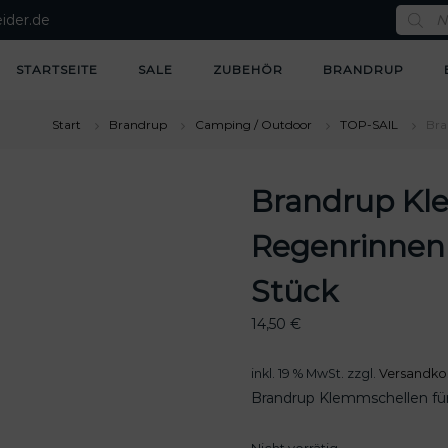
P
ider.de
r
o
d
u
STARTSEITE
SALE
ZUBEHÖR
BRANDRUP
c
t
s
s
Start
Brandrup
Camping / Outdoor
TOP-SAIL
Bra
e
a
r
c
Brandrup Kl
h
Regenrinnenbe
Stück
14,50
€
inkl. 19 % MwSt.
zzgl.
Versandko
Brandrup Klemmschellen für