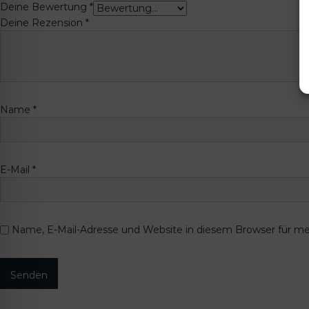
Deine Bewertung
*
Deine Rezension
*
Name
*
E-Mail
*
Name, E-Mail-Adresse und Website in diesem Browser für m