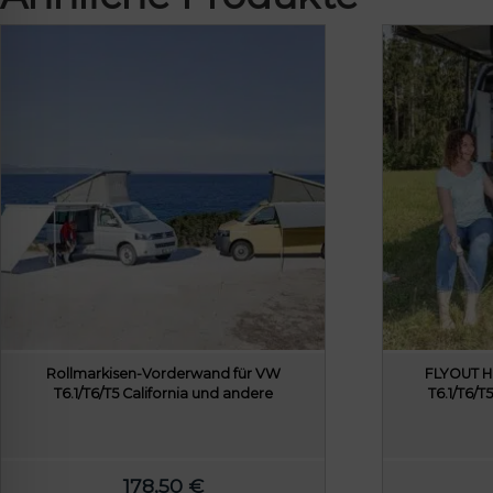
Rollmarkisen-Vorderwand für VW
FLYOUT H
T6.1/T6/T5 California und andere
T6.1/T6/T
178,50
€