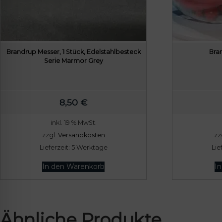
Brandrup Messer, 1 Stück, Edelstahlbesteck
Bra
Serie Marmor Grey
8,50
€
inkl. 19 % MwSt.
zzgl.
Versandkosten
zz
Lieferzeit:
5 Werktage
Lie
In den Warenkorb
I
Ähnliche Produkte