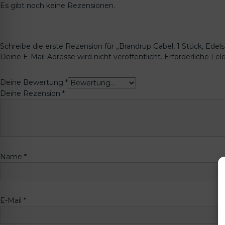
Es gibt noch keine Rezensionen.
Schreibe die erste Rezension für „Brandrup Gabel, 1 Stück, Ede
Deine E-Mail-Adresse wird nicht veröffentlicht.
Erforderliche Fel
Deine Bewertung
*
Deine Rezension
*
Name
*
E-Mail
*