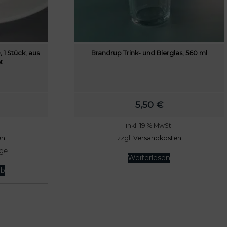
 1 Stück, aus
Brandrup Trink- und Bierglas, 560 ml
t
5,50
€
inkl. 19 % MwSt.
en
zzgl.
Versandkosten
age
Weiterlesen
rb