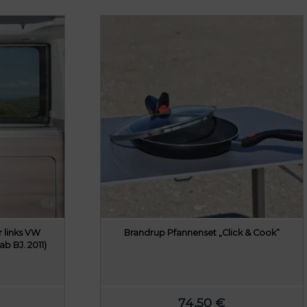
 links VW
Brandrup Pfannenset „Click & Cook“
ab BJ. 2011)
74,50
€