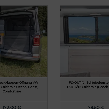
eckklappen-Öffnung VW
FLYOUT für Schiebefenster
5 California Ocean, Coast,
T6.1/T6/T5 California (Beach 
Comfortline
172,00
€
79,50
€