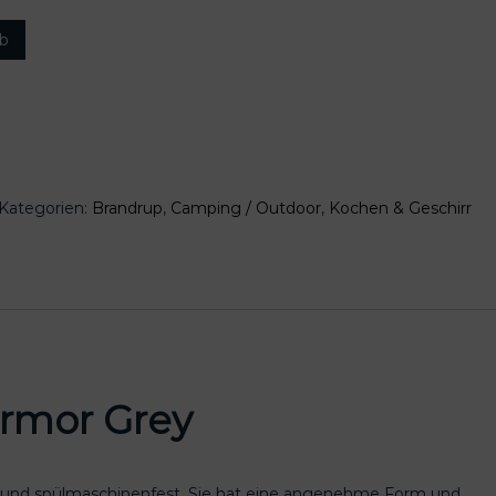
rb
Kategorien:
Brandrup
,
Camping / Outdoor
,
Kochen & Geschirr
armor Grey
frei und spülmaschinenfest. Sie hat eine angenehme Form und