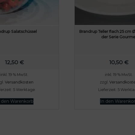
ndrup Salatschüssel
Brandrup Teller flach 25 cm Ø,
der Serie Gourme
12,50
€
10,50
€
inkl. 19 % MwSt.
inkl. 19 % MwSt.
gl.
Versandkosten
zzgl.
Versandkost
ferzeit:
5 Werktage
Lieferzeit:
5 Werkt
n den Warenkorb
In den Warenko