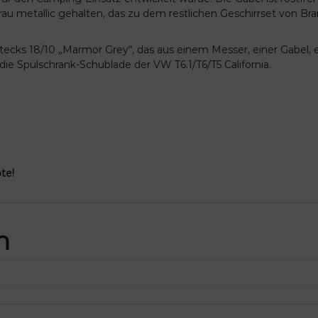
rau metallic gehalten, das zu dem restlichen Geschirrset von Bra
E
d
e
stecks 18/10 „Marmor Grey“, das aus einem Messer, einer Gabel, 
l
die Spülschrank-Schublade der VW T6.1/T6/T5 California.
s
t
a
h
l
b
e
te!
s
t
e
c
n
k
S
e
r
i
e