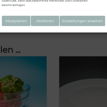
widerrufst, kann dies bestimmte Merkmale und Funktionen
beeinträchtigen.
einen nächsten Kommentar speichern.
Akzeptieren
Ablehnen
Einstellungen ansehen
len …