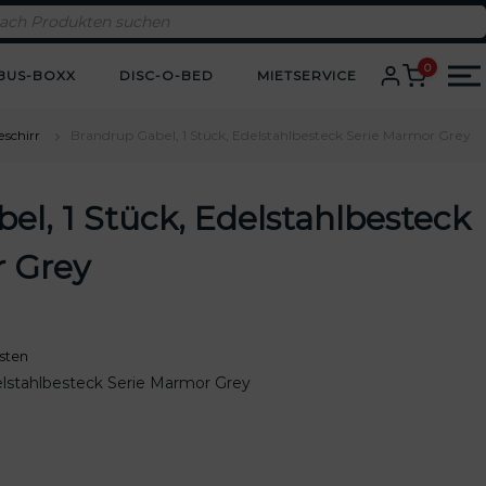
0
BUS-BOXX
DISC-O-BED
MIETSERVICE
schirr
Brandrup Gabel, 1 Stück, Edelstahlbesteck Serie Marmor Grey
el, 1 Stück, Edelstahlbesteck
r Grey
sten
elstahlbesteck Serie Marmor Grey