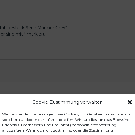
lstahlbesteck Serie Marmor Grey“
der sind mit
*
markiert
Cookie-Zustimmung verwalten
Wir verwenden Technologien wie Cookies, um Geräteinformationen zu
speichern und/oder darauf zuzugreifen. Wir tun dies, um das Browsing-
Erlebnis zu verbessern und um (nicht) personalisierte Werbung
anzuzeigen. Wenn du nicht zustimmst oder die Zustimmung