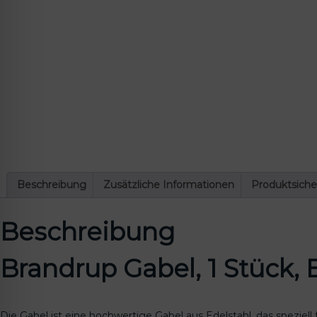
lssicheres Profil
-freundlicher Modus
den-Modus
psie-sicherer Modus
Beschreibung
Zusätzliche Informationen
Produktsiche
Beschreibung
Brandrup Gabel, 1 Stück,
Die Gabel ist eine hochwertige Gabel aus Edelstahl, das spezie