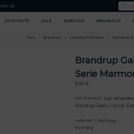
P
ider.de
r
o
d
u
STARTSEITE
SALE
ZUBEHÖR
BRANDRUP
c
t
s
s
Start
Brandrup
Camping / Outdoor
Kochen & Ge
e
a
r
c
Brandrup Gab
h
Serie Marmo
8,50
€
inkl. 19 % MwSt.
zzgl.
Versandko
Brandrup Gabel, 1 Stück, Ed
Lieferzeit:
5 Werktage
9 vorrätig