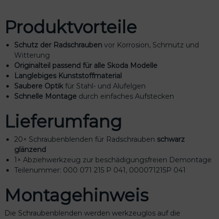
e
n
Produktvorteile
d
e
Schutz der Radschrauben
vor Korrosion, Schmutz und
n
Witterung
2
Originalteil passend für alle Skoda Modelle
0
Langlebiges Kunststoffmaterial
S
Saubere Optik
für Stahl- und Alufelgen
t
Schnelle Montage
durch einfaches Aufstecken
ü
c
Lieferumfang
k
i
20× Schraubenblenden für Radschrauben
schwarz
n
glänzend
k
1× Abziehwerkzeug zur beschädigungsfreien Demontage
l
Teilenummer: 000 071 215 P 041, 000071215P 041
.
A
Montagehinweis
b
z
i
Die Schraubenblenden werden werkzeuglos auf die