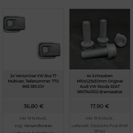
2x Verzurröse VW Bus T7
4x Schrauben
Multivan, Teilenummer: 7T0
M10x1,25x30mm Original
863 539 2JV
Audi VW Skoda SEAT
N90740302 Bremssattel
36,80
€
17,90
€
inkl. 19 % MwSt.
inkl. 19 % MwSt.
zzgl.
Versandkosten
Lieferzeit:
Deutsche Post Brief
(Prio)