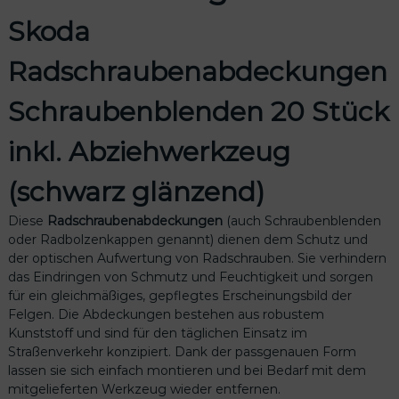
a
b
Skoda
d
e
Radschraubenabdeckungen
c
k
Schraubenblenden 20 Stück
u
n
inkl. Abziehwerkzeug
g
e
(schwarz glänzend)
n
S
Diese
Radschraubenabdeckungen
(auch Schraubenblenden
c
oder Radbolzenkappen genannt) dienen dem Schutz und
h
der optischen Aufwertung von Radschrauben. Sie verhindern
r
das Eindringen von Schmutz und Feuchtigkeit und sorgen
a
für ein gleichmäßiges, gepflegtes Erscheinungsbild der
u
Felgen. Die Abdeckungen bestehen aus robustem
b
Kunststoff und sind für den täglichen Einsatz im
e
Straßenverkehr konzipiert. Dank der passgenauen Form
n
lassen sie sich einfach montieren und bei Bedarf mit dem
b
mitgelieferten Werkzeug wieder entfernen.
l