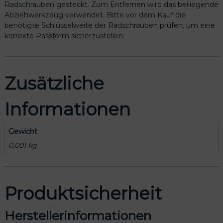
e
Radschrauben gesteckt. Zum Entfernen wird das beiliegende
h
Abziehwerkzeug verwendet. Bitte vor dem Kauf die
w
benötigte Schlüsselweite der Radschrauben prüfen, um eine
e
korrekte Passform sicherzustellen.
r
k
z
e
Zusätzliche
u
g
Informationen
0
0
0
Gewicht
0
0,001 kg
7
1
2
1
Produktsicherheit
5
P
Herstellerinformationen
0