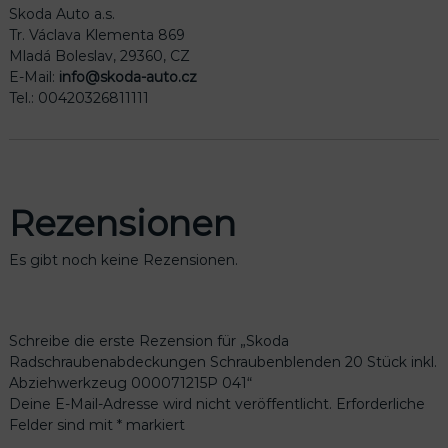
4
Skoda Auto a.s.
1
Tr. Václava Klementa 869
M
Mladá Boleslav, 29360, CZ
e
E-Mail:
info@skoda-auto.cz
n
Tel.: 00420326811111
g
e
Rezensionen
Es gibt noch keine Rezensionen.
Schreibe die erste Rezension für „Skoda
Radschraubenabdeckungen Schraubenblenden 20 Stück inkl.
Abziehwerkzeug 000071215P 041“
Deine E-Mail-Adresse wird nicht veröffentlicht.
Erforderliche
Felder sind mit
*
markiert