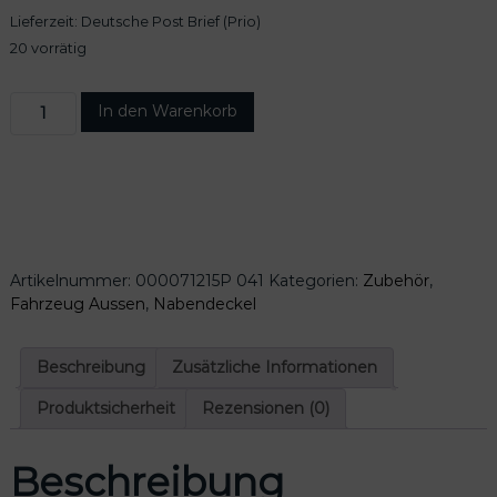
Lieferzeit:
Deutsche Post Brief (Prio)
20 vorrätig
S
In den Warenkorb
k
o
d
a
R
a
d
Artikelnummer:
000071215P 041
Kategorien:
Zubehör
,
s
Fahrzeug Aussen
,
Nabendeckel
c
h
r
Beschreibung
Zusätzliche Informationen
a
u
Produktsicherheit
Rezensionen (0)
b
e
Beschreibung
n