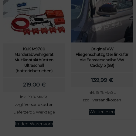
KuK M9700
Original VW
Marderabwehrgerät
Fliegenschutzgitter links für
Multikontaktbürsten
die Fensterscheibe VW
Ultraschall
Caddy 5 (SB)
(batteriebetrieben)
139,99
€
219,00
€
inkl. 19 % MwSt.
inkl. 19 % MwSt.
zzgl.
Versandkosten
zzgl.
Versandkosten
Weiterlesen
Lieferzeit:
5 Werktage
In den Warenkorb