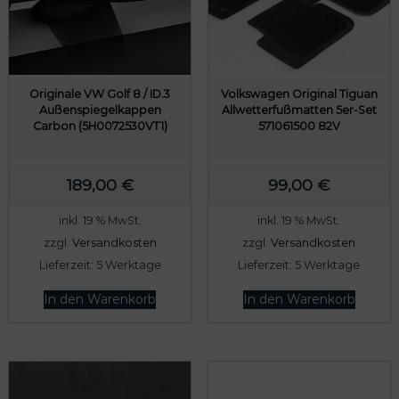
r
s
e
t
i
:
s
7
w
8
Originale VW Golf 8 / ID.3
Volkswagen Original Tiguan
Außenspiegelkappen
Allwetterfußmatten 5er-Set
a
9
Carbon (5H0072530VT1)
571061500 82V
r
,
:
0
189,00
€
99,00
€
8
0
0
inkl. 19 % MwSt.
inkl. 19 % MwSt.
9
€
zzgl.
Versandkosten
zzgl.
Versandkosten
,
.
Lieferzeit:
5 Werktage
Lieferzeit:
5 Werktage
0
In den Warenkorb
In den Warenkorb
0
€