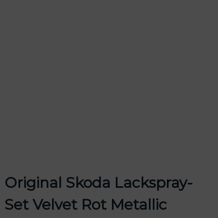
odus
dus
Original Skoda Lackspray-
Set Velvet Rot Metallic