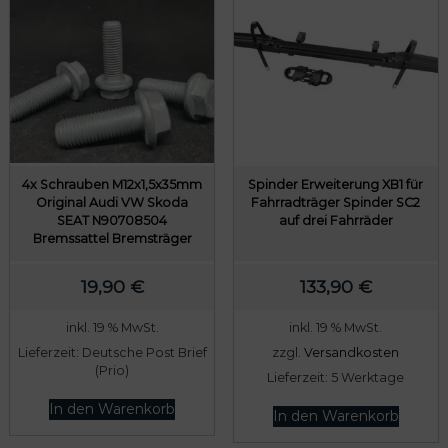
4x Schrauben M12x1,5x35mm
Spinder Erweiterung XB1 für
Original Audi VW Skoda
Fahrradträger Spinder SC2
SEAT N90708504
auf drei Fahrräder
Bremssattel Bremsträger
19,90
€
133,90
€
inkl. 19 % MwSt.
inkl. 19 % MwSt.
Lieferzeit:
Deutsche Post Brief
zzgl.
Versandkosten
(Prio)
Lieferzeit:
5 Werktage
In den Warenkorb
In den Warenkorb