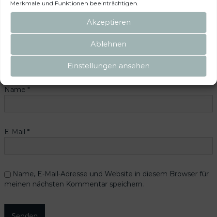
Merkmale und Funktionen beeinträchtigen.
Deine Bewertung
*
Akzeptieren
Deine Rezension
*
Ablehnen
Einstellungen ansehen
Name
*
E-Mail
*
Name, E-Mail-Adresse und Website in diesem Browser für
meinen nächsten Kommentar speichern.