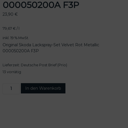
000050200A F3P
23,90
€
79,67
€
/
l
inkl. 19 % MwSt.
Original Skoda Lackspray-Set Velvet Rot Metallic
000050200A F3P
Lieferzeit:
Deutsche Post Brief (Prio)
13 vorrätig
O
In den Warenkorb
r
i
g
i
n
a
l