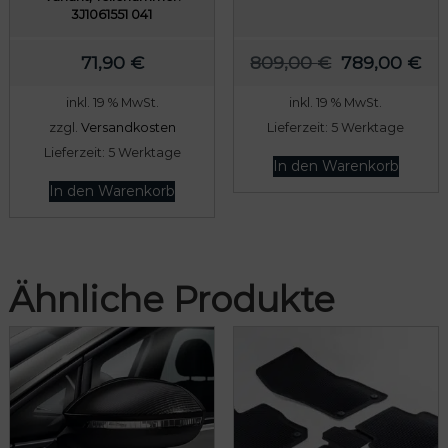
3J1061551 041
U
A
71,90
€
809,00
€
789,00
€
r
k
inkl. 19 % MwSt.
inkl. 19 % MwSt.
s
t
zzgl.
Versandkosten
Lieferzeit:
5 Werktage
p
u
Lieferzeit:
5 Werktage
r
e
In den Warenkorb
ü
l
In den Warenkorb
n
l
g
e
l
r
Ähnliche Produkte
i
P
c
r
h
e
e
i
r
s
P
i