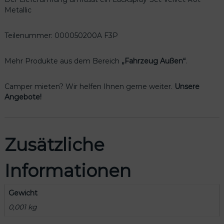
0
Metallic
0
A
F
Teilenummer: 000050200A F3P
3
P
Mehr Produkte aus dem Bereich
„Fahrzeug Außen“
.
M
e
Camper mieten? Wir helfen Ihnen gerne weiter.
Unsere
n
Angebote!
g
e
Zusätzliche
Informationen
Gewicht
0,001 kg