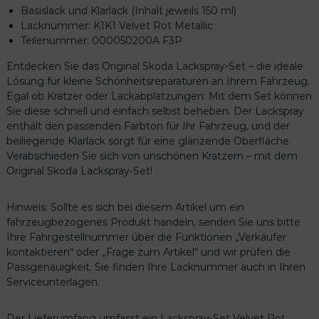
v
Basislack und Klarlack (Inhalt jeweils 150 ml)
e
Lacknummer: K1K1 Velvet Rot Metallic
t
Teilenummer: 000050200A F3P
R
Entdecken Sie das Original Skoda Lackspray-Set – die ideale
o
Lösung für kleine Schönheitsreparaturen an Ihrem Fahrzeug.
t
Egal ob Kratzer oder Lackabplatzungen: Mit dem Set können
M
Sie diese schnell und einfach selbst beheben. Der Lackspray
e
enthält den passenden Farbton für Ihr Fahrzeug, und der
t
beiliegende Klarlack sorgt für eine glänzende Oberfläche.
a
Verabschieden Sie sich von unschönen Kratzern – mit dem
l
Original Skoda Lackspray-Set!
l
i
c
Hinweis: Sollte es sich bei diesem Artikel um ein
0
fahrzeugbezogenes Produkt handeln, senden Sie uns bitte
0
Ihre Fahrgestellnummer über die Funktionen „Verkäufer
0
kontaktieren“ oder „Frage zum Artikel“ und wir prüfen die
0
Passgenauigkeit. Sie finden Ihre Lacknummer auch in Ihren
5
Serviceunterlagen.
0
2
Der Lieferumfang umfasst ein Lackspray-Set Velvet Rot