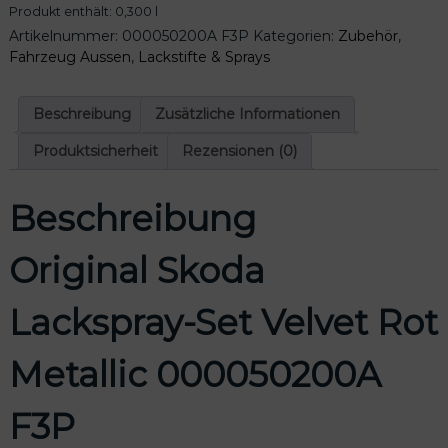
Produkt enthält: 0,300
l
S
Artikelnummer:
000050200A F3P
Kategorien:
Zubehör
,
k
Fahrzeug Aussen
,
Lackstifte & Sprays
o
d
a
Beschreibung
Zusätzliche Informationen
L
a
Produktsicherheit
Rezensionen (0)
c
k
Beschreibung
s
p
r
Original Skoda
a
y
Lackspray-Set Velvet Rot
-
S
e
Metallic 000050200A
t
V
F3P
e
l