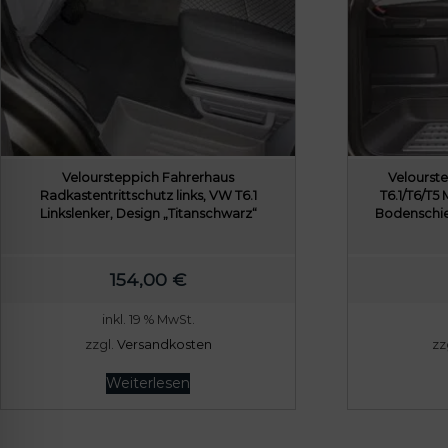
Veloursteppich Fahrerhaus
Velourst
Radkastentrittschutz links, VW T6.1
T6.1/T6/T5 
Linkslenker, Design „Titanschwarz“
Bodenschien
154,00
€
inkl. 19 % MwSt.
zzgl.
Versandkosten
zz
Weiterlesen