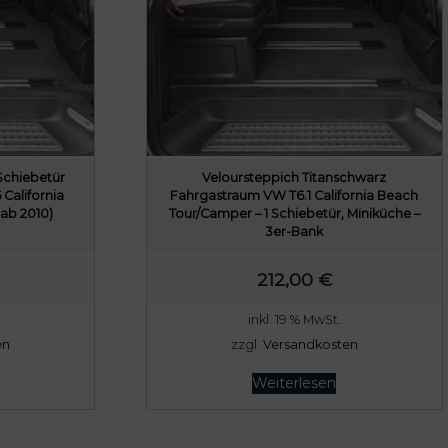
Schiebetür
Veloursteppich Titanschwarz
 California
Fahrgastraum VW T6.1 California Beach
(ab 2010)
Tour/Camper – 1 Schiebetür, Miniküche –
3er-Bank
212,00
€
inkl. 19 % MwSt.
en
zzgl.
Versandkosten
Weiterlesen