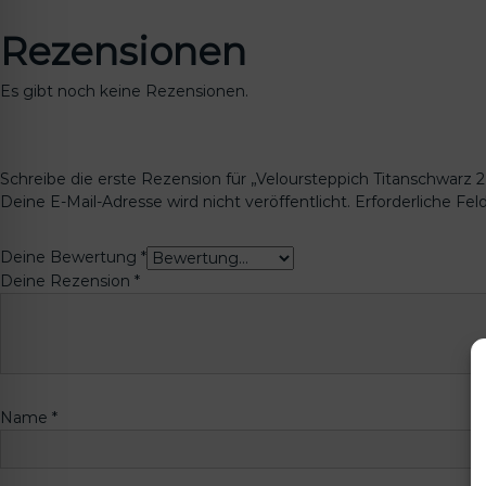
Rezensionen
Es gibt noch keine Rezensionen.
Schreibe die erste Rezension für „Veloursteppich Titanschwarz 2
Deine E-Mail-Adresse wird nicht veröffentlicht.
Erforderliche Fel
Deine Bewertung
*
Deine Rezension
*
Name
*