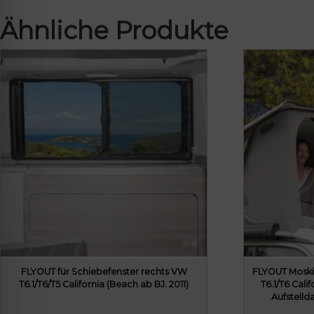
Ähnliche Produkte
FLYOUT für Schiebefenster rechts VW
FLYOUT Moski
T6.1/T6/T5 California (Beach ab BJ. 2011)
T6.1/T6 Cali
Aufstelld