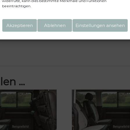
widerrufst, kann dies bestimmte Merkmale und Funktionen
beeinträchtigen.
Akzeptieren
Ablehnen
Einstellungen ansehen
einen nächsten Kommentar speichern.
len …