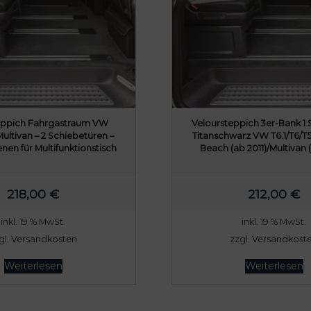
eppich Fahrgastraum VW
Veloursteppich 3er-Bank 1 
Multivan – 2 Schiebetüren –
Titanschwarz VW T6.1/T6/T5
en für Multifunktionstisch
Beach (ab 2011)/Multivan 
218,00
€
212,00
€
inkl. 19 % MwSt.
inkl. 19 % MwSt.
gl.
Versandkosten
zzgl.
Versandkost
Weiterlesen
Weiterlesen