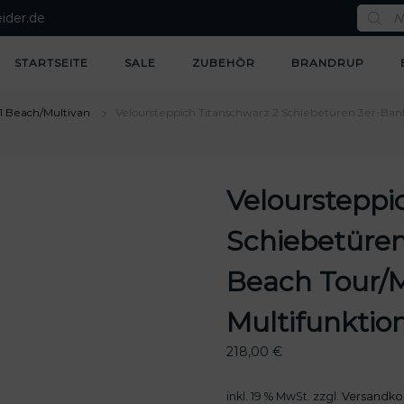
P
ider.de
r
o
d
u
STARTSEITE
SALE
ZUBEHÖR
BRANDRUP
c
t
s
s
1 Beach/Multivan
Veloursteppich Titanschwarz 2 Schiebetüren 3er-Bank
e
a
r
c
h
Veloursteppi
Schiebetüren
Beach Tour/M
Multifunktion
218,00
€
inkl. 19 % MwSt.
zzgl.
Versandko