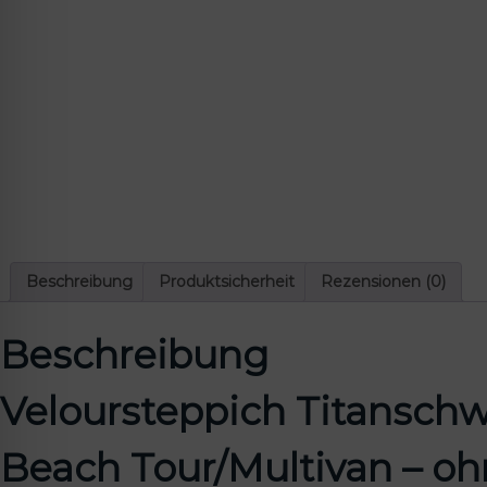
lssicheres Profil
-freundlicher Modus
den-Modus
psie-sicherer Modus
Beschreibung
Produktsicherheit
Rezensionen (0)
Beschreibung
Veloursteppich Titanschw
Beach Tour/Multivan – oh