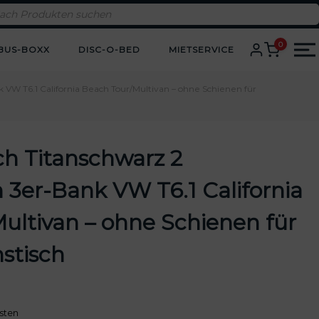
0
BUS-BOXX
DISC-O-BED
MIETSERVICE
 VW T6.1 California Beach Tour/Multivan – ohne Schienen für
ch Titanschwarz 2
 3er-Bank VW T6.1 California
ultivan – ohne Schienen für
stisch
sten