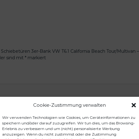
 Schiebetüren 3er-Bank VW T6.1 California Beach Tour/Multivan –
der sind mit
*
markiert
Cookie-Zustimmung verwalten
Wir verwenden Technologien wie Cookies, um Geräteinformationen zu
speichern und/oder darauf zuzugreifen. Wir tun dies, um das Browsing-
Erlebnis zu verbessern und um (nicht) personalisierte Werbung
anzuzeigen. Wenn du nicht zustimmst oder die Zustimmung