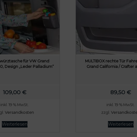
ewürztasche für VW Grand
MULTIBOX rechte Tür Fahr
80, Design „Leder Palladium“
Grand California / Crafter a
109,00
€
89,50
€
inkl. 19 % MwSt.
inkl. 19 % MwSt.
gl.
Versandkosten
zzgl.
Versandkost
Weiterlesen
Weiterlesen