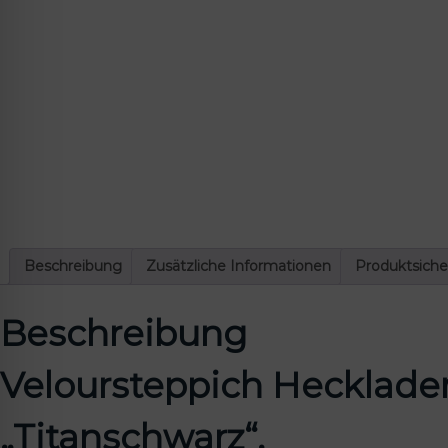
lssicheres Profil
-freundlicher Modus
den-Modus
psie-sicherer Modus
Beschreibung
Zusätzliche Informationen
Produktsiche
Beschreibung
Veloursteppich Hecklade
„Titanschwarz“.