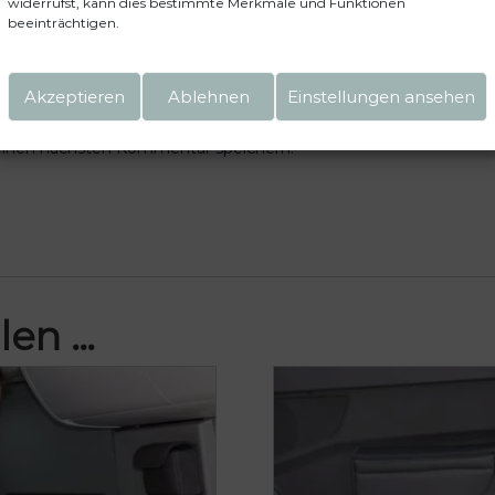
widerrufst, kann dies bestimmte Merkmale und Funktionen
beeinträchtigen.
Akzeptieren
Ablehnen
Einstellungen ansehen
einen nächsten Kommentar speichern.
len …