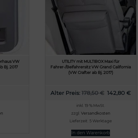
erhaus VW
UTILITY mit MULTIBOX Maxi für
b Bj. 2017
Fahrer-/Beifahrersitz VW Grand California
(VW Crafter ab Bj. 2017)
U
A
Alter Preis:
178,50
€
142,80
€
r
k
inkl. 19 % MwSt.
s
t
en
zzgl.
Versandkosten
p
u
Lieferzeit:
5 Werktage
r
e
ü
l
In den Warenkorb