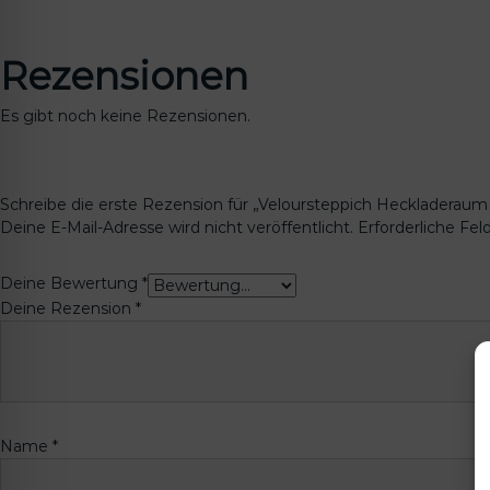
Rezensionen
Es gibt noch keine Rezensionen.
Schreibe die erste Rezension für „Veloursteppich Heckladeraum
Deine E-Mail-Adresse wird nicht veröffentlicht.
Erforderliche Fel
Deine Bewertung
*
Deine Rezension
*
Name
*