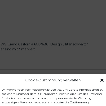
s
c
h
w
a
r
z
"
M
 VW Grand California 600/680, Design „Titanschwarz““
e
der sind mit
*
markiert
n
g
e
Cookie-Zustimmung verwalten
Wir verwenden Technologien wie Cookies, um Geräteinformationen zu
speichern und/oder darauf zuzugreifen. Wir tun dies, um das Browsing-
Erlebnis zu verbessern und um (nicht) personalisierte Werbung
anzuzeigen. Wenn du nicht zustimmst oder die Zustimmung