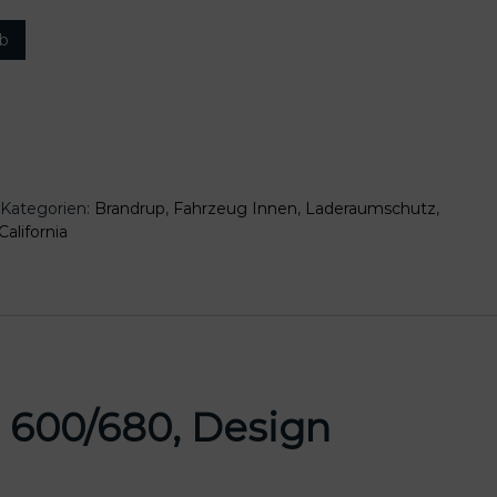
rb
Kategorien:
Brandrup
,
Fahrzeug Innen
,
Laderaumschutz
,
alifornia
 600/680, Design