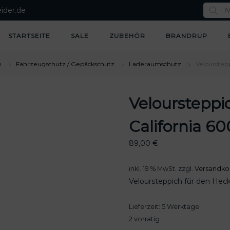
P
ider.de
r
o
d
u
STARTSEITE
SALE
ZUBEHÖR
BRANDRUP
c
t
s
s
n
Fahrzeugschutz / Gepäckschutz
Laderaumschutz
Velourstep
e
a
r
c
Velourstepp
h
California 6
89,00
€
inkl. 19 % MwSt.
zzgl.
Versandko
Veloursteppich für den Hec
Lieferzeit:
5 Werktage
2 vorrätig