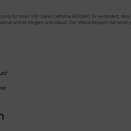
e
r
ung für Ihren VW Grand California 600/680. Er verhindert, dass 
a
erial und ist elegant und robust. Der Veloursteppich hat eine
u
m
V
W
G
r
a
n
utz“
.
d
C
a
te!
l
i
f
o
n
r
n
i