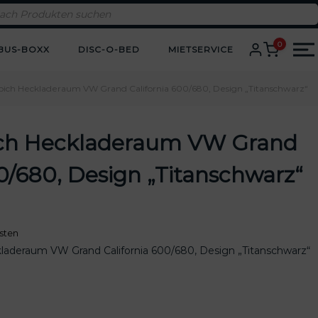
0
BUS-BOXX
DISC-O-BED
MIETSERVICE
pich Heckladeraum VW Grand California 600/680, Design „Titanschwarz“
ich Heckladeraum VW Grand
00/680, Design „Titanschwarz“
sten
kladeraum VW Grand California 600/680, Design „Titanschwarz“