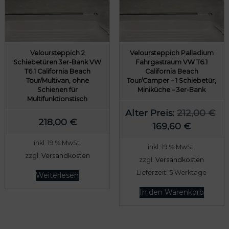
r
s
r
s
P
i
P
i
r
s
r
s
e
t
e
t
Veloursteppich 2
Veloursteppich Palladium
i
:
i
:
Schiebetüren 3er-Bank VW
Fahrgastraum VW T6.1
T6.1 California Beach
California Beach
s
1
s
1
Tour/Multivan, ohne
Tour/Camper – 1 Schiebetür,
w
2
w
7
Schienen für
Miniküche – 3er-Bank
Multifunktionstisch
a
3
a
4
Alter Preis:
212,00
€
r
,
r
,
218,00
€
U
A
169,60
€
:
2
:
4
r
k
1
0
2
0
inkl. 19 % MwSt.
inkl. 19 % MwSt.
s
t
5
1
zzgl.
Versandkosten
zzgl.
Versandkosten
p
u
4
€
8
€
Lieferzeit:
5 Werktage
Weiterlesen
r
e
,
.
,
.
ü
l
In den Warenkorb
0
0
n
l
0
0
g
e