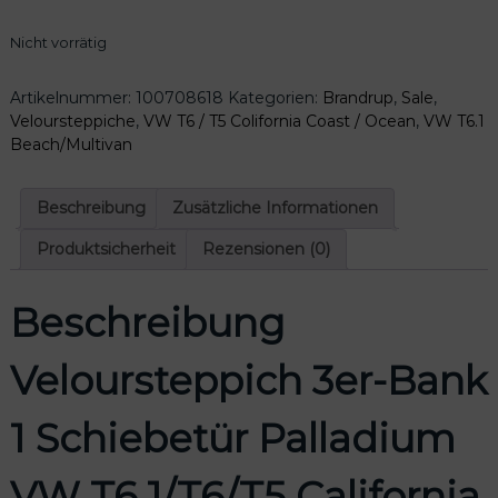
l
r
i
P
Nicht vorrätig
c
r
h
e
Artikelnummer:
100708618
Kategorien:
Brandrup
,
Sale
,
e
i
Veloursteppiche
,
VW T6 / T5 Colifornia Coast / Ocean
,
VW T6.1
r
s
Beach/Multivan
P
i
r
s
e
t
Beschreibung
Zusätzliche Informationen
i
:
Produktsicherheit
Rezensionen (0)
s
1
w
6
a
9
Beschreibung
r
,
:
6
Veloursteppich 3er-Bank
2
0
1
2
€
1 Schiebetür Palladium
,
.
0
VW T6.1/T6/T5 California
0