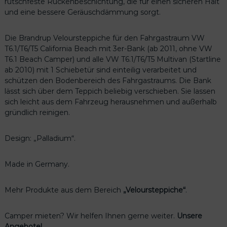
rutschfeste Rückenbeschichtung, die für einen sicheren Halt
und eine bessere Geräuschdämmung sorgt.
Die Brandrup Veloursteppiche für den Fahrgastraum VW
T6.1/T6/T5 California Beach mit 3er-Bank (ab 2011, ohne VW
T6.1 Beach Camper) und alle VW T6.1/T6/T5 Multivan (Startline
ab 2010) mit 1 Schiebetür sind einteilig verarbeitet und
schützen den Bodenbereich des Fahrgastraums. Die Bank
lässt sich über dem Teppich beliebig verschieben. Sie lassen
sich leicht aus dem Fahrzeug herausnehmen und außerhalb
gründlich reinigen.
Design: „Palladium“.
Made in Germany.
Mehr Produkte aus dem Bereich
„Veloursteppiche“
.
Camper mieten? Wir helfen Ihnen gerne weiter.
Unsere
Angebote!