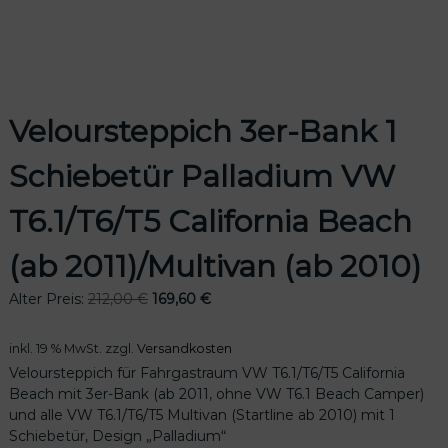
odus
Veloursteppich 3er-Bank 1
Schiebetür Palladium VW
T6.1/T6/T5 California Beach
(ab 2011)/Multivan (ab 2010)
dus
U
A
Alter Preis:
212,00
€
169,60
€
r
k
s
t
inkl. 19 % MwSt.
zzgl.
Versandkosten
p
u
Veloursteppich für Fahrgastraum VW T6.1/T6/T5 California
r
e
Beach mit 3er-Bank (ab 2011, ohne VW T6.1 Beach Camper)
ü
l
und alle VW T6.1/T6/T5 Multivan (Startline ab 2010) mit 1
n
l
Schiebetür, Design „Palladium“
g
e