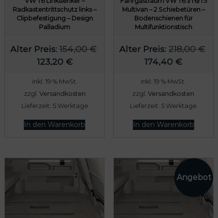
VW T6 Linkslenker –
Fahrgastraum VW T6.1/T6/T5
Radkastentrittschutz links –
Multivan – 2 Schiebetüren –
Clipbefestigung – Design
Bodenschienen für
Palladium
Multifunktionstisch
Alter Preis:
154,00
€
Alter Preis:
218,00
€
U
A
U
A
123,20
€
174,40
€
r
k
r
k
inkl. 19 % MwSt.
inkl. 19 % MwSt.
s
t
s
t
zzgl.
Versandkosten
zzgl.
Versandkosten
p
u
p
u
Lieferzeit:
5 Werktage
Lieferzeit:
5 Werktage
r
e
r
e
ü
l
ü
l
In den Warenkorb
In den Warenkorb
n
l
n
l
g
e
g
e
l
r
l
r
i
P
i
P
c
r
c
r
h
e
h
e
e
i
e
i