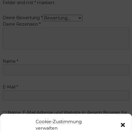
Felder sind mit
*
markiert
Deine Bewertung
*
Deine Rezension
*
Name
*
E-Mail
*
Name, E-Mail-Adresse und Website in diesem Browser für
meinen nächsten Kommentar speichern.
Cookie-Zustimmung
verwalten