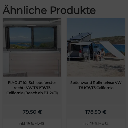
l
r
€
€
Ähnliche Produkte
i
P
c
r
h
e
e
i
r
s
P
i
r
s
e
t
i
:
s
1
w
6
FLYOUT für Schiebefenster
Seitenwand Rollmarkise VW
rechts VW T6.1/T6/T5
T6.1/T6/T5 California
a
9
California (Beach ab BJ. 2011)
r
,
:
6
79,50
€
178,50
€
2
0
1
inkl. 19 % MwSt.
inkl. 19 % MwSt.
2
€