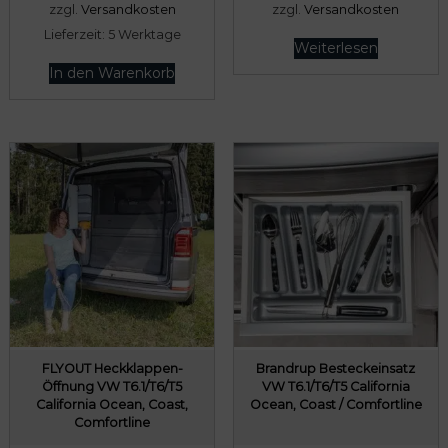
zzgl.
Versandkosten
zzgl.
Versandkosten
,
.
Lieferzeit:
5 Werktage
Weiterlesen
0
In den Warenkorb
0
€
FLYOUT Heckklappen-
Brandrup Besteckeinsatz
Öffnung VW T6.1/T6/T5
VW T6.1/T6/T5 California
California Ocean, Coast,
Ocean, Coast / Comfortline
Comfortline