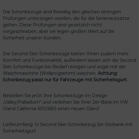
d
C
Die Schonbezüge sind freiwillig den gleichen strengen
a
Prüfungen unterzogen worden, die für die Serienautositze
l
gelten. Diese Prüfungen sind gesetzlich nicht
i
vorgeschrieben, aber wir legen großen Wert auf die
f
Sicherheit unserer Kunden.
o
r
Die Second Skin Schonbezüge bieten Ihnen zudem mehr
n
Komfort und Funktionalität, außerdem lassen sich die Second
i
Skin Schonbezüge bei Bedarf reinigen und sogar mit der
a
Waschmaschine (Wollprogramm) waschen.
Achtung:
6
Schonbezug passt nur für Fahrzeuge mit Sicherheitsgurt.
0
0
Bestellen Sie jetzt Ihre Schonbezüge im Design
/
„Valley/Palladium“ und verleihen Sie Ihrer 2er-Bank im VW
6
Grand California 600/680 einen neuen Glanz!
8
0
i
Lieferumfang: 1x Second Skin Schonbezug 2er-Sitzbank mit
m
Sicherheitsgurt
D