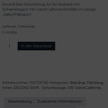
Second Skin Schonbezug für 2er-Sitzbank mit
Sicherheitsgurt VW Grand California 600/680 im Design
„Valley/Palladium“
Lieferzeit:
5 Werktage
2 vorrätig
S
In den Warenkorb
e
c
o
n
d
S
k
Artikelnummer:
100705760
Kategorien:
Brandrup
,
Fahrzeug
i
Innen
,
SECOND SKIN - Schonbezüge
,
VW Grand California
n
S
c
Beschreibung
Zusätzliche Informationen
h