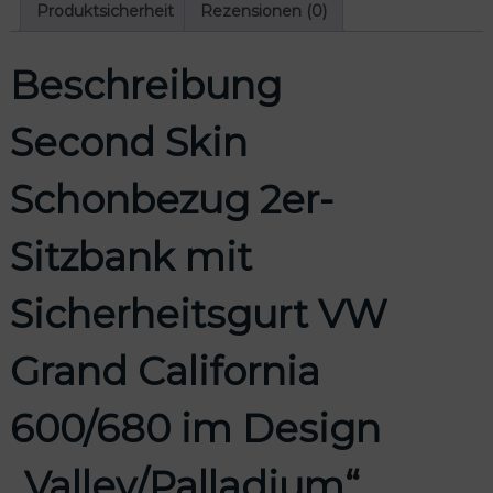
o
Produktsicherheit
Rezensionen (0)
n
b
Beschreibung
e
z
u
Second Skin
g
2
Schonbezug 2er-
e
r
-
Sitzbank mit
S
i
Sicherheitsgurt VW
t
z
b
Grand California
a
n
600/680 im Design
k
m
i
„Valley/Palladium“