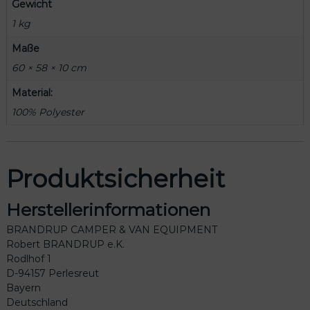
M
Gewicht
e
1 kg
n
g
Maße
e
60 × 58 × 10 cm
Material:
100% Polyester
Produktsicherheit
Herstellerinformationen
BRANDRUP CAMPER & VAN EQUIPMENT
Robert BRANDRUP e.K.
Rodlhof 1
D-94157 Perlesreut
Bayern
Deutschland