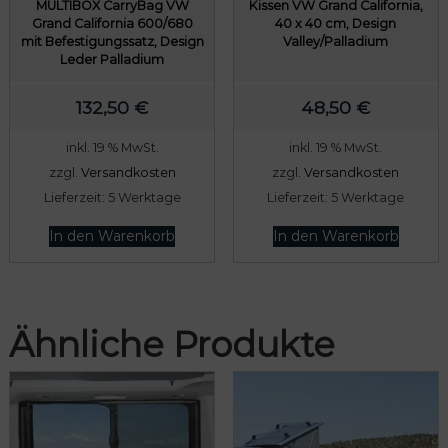
MULTIBOX CarryBag VW
Kissen VW Grand California,
Grand California 600/680
40 x 40 cm, Design
mit Befestigungssatz, Design
Valley/Palladium
Leder Palladium
132,50
€
48,50
€
inkl. 19 % MwSt.
inkl. 19 % MwSt.
zzgl.
Versandkosten
zzgl.
Versandkosten
Lieferzeit:
5 Werktage
Lieferzeit:
5 Werktage
In den Warenkorb
In den Warenkorb
Ähnliche Produkte