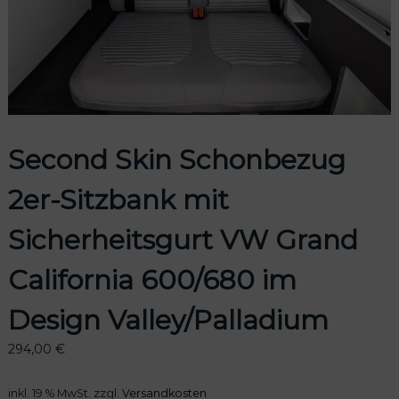
odus
Second Skin Schonbezug
2er-Sitzbank mit
Sicherheitsgurt VW Grand
dus
California 600/680 im
Design Valley/Palladium
294,00
€
inkl. 19 % MwSt.
zzgl.
Versandkosten