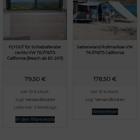
FLYOUT für Schiebefenster
Seitenwand Rollmarkise VW
rechts VW T6.1/T6/T5
T6.1/T6/T5 California
California (Beach ab BJ. 2011)
79,50
€
178,50
€
inkl. 19 % MwSt.
inkl. 19 % MwSt.
zzgl.
Versandkosten
zzgl.
Versandkosten
Lieferzeit:
5 Werktage
Weiterlesen
In den Warenkorb