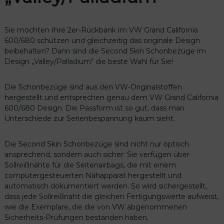
t
S
i
Sie möchten Ihre 2er-Rückbank im VW Grand California
c
600/680 schützen und gleichzeitig das originale Design
h
beibehalten? Dann sind die Second Skin Schonbezüge im
e
Design „Valley/Palladium“ die beste Wahl für Sie!
r
h
e
Die Schonbezüge sind aus den VW-Originalstoffen
i
hergestellt und entsprechen genau dem VW Grand California
t
600/680 Design. Die Passform ist so gut, dass man
s
Unterschiede zur Serienbespannung kaum sieht.
g
u
Die Second Skin Schonbezüge sind nicht nur optisch
r
ansprechend, sondern auch sicher: Sie verfügen über
t
Sollreißnähte für die Seitenairbags, die mit einem
V
computergesteuerten Nähapparat hergestellt und
W
automatisch dokumentiert werden. So wird sichergestellt,
G
dass jede Sollreißnaht die gleichen Fertigungswerte aufweist,
r
wie die Exemplare, die die von VW abgenommenen
a
Sicherheits-Prüfungen bestanden haben.
n