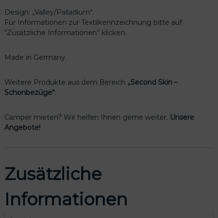
e
Design: „Valley/Palladium“.
s
Für Informationen zur Textilkennzeichnung bitte auf
i
“Zusätzliche Informationen” klicken.
g
n
V
Made in Germany.
a
l
Weitere Produkte aus dem Bereich
„Second Skin –
l
Schonbezüge“
.
e
y
/
Camper mieten? Wir helfen Ihnen gerne weiter.
Unsere
P
Angebote!
a
l
l
a
Zusätzliche
d
i
Informationen
u
m