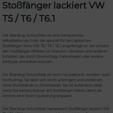
Stoßfänger lackiert VW
S
t
o
T5 / T6 / T6.1
ß
f
ä
Die Brandrup Schutzfolie ist eine transparente,
n
selbstklebende Folie, die speziell für den lackierten
g
Stoßfänger Ihres VW T5 / T6 / T6.1 angefertigt ist. Sie schützt
e
den Stoßfänger effektiv vor Kratzern, Abrieben und anderen
r
Schäden, die durch Steinschlag, Parkrempler oder andere
l
Einflüsse entstehen können.
a
c
k
Die Brandrup Schutzfolie ist nicht nur praktisch, sondern auch
i
hochwertig. Sie lässt sich leicht anbringen und entfernen,
e
ohne Rückstände zu hinterlassen. Sie ist außerdem ideal,
r
wenn Sie bereits Kratzer am Stoßfänger haben, denn sie
t
können eine teure Lackierung ersparen.
V
W
Die Brandrup Schutzfolie transparent Stoßfänger lackiert VW
T