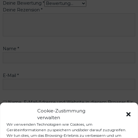
Deine Bewertung
*
Deine Rezension
*
Name
*
E-Mail
*
Name, E-Mail-Adresse und Website in diesem Browser für
meinen nächsten Kommentar speichern.
Cookie-Zustimmung
verwalten
Wir verwenden Technologien wie Cookies, um
Geräteinformationen zu speichern und/oder darauf zuzugreifen.
Wir tun dies, um das Browsing-Erlebnis zu verbessern und um