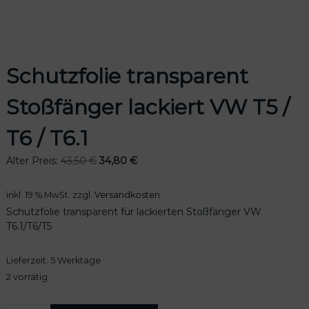
Schutzfolie transparent
odus
Stoßfänger lackiert VW T5 /
T6 / T6.1
U
A
Alter Preis:
43,50
€
34,80
€
r
k
s
t
dus
inkl. 19 % MwSt.
zzgl.
Versandkosten
p
u
Schutzfolie transparent für lackierten Stoßfänger VW
r
e
T6.1/T6/T5
ü
l
n
l
Lieferzeit:
5 Werktage
g
e
l
r
2 vorrätig
i
P
c
r