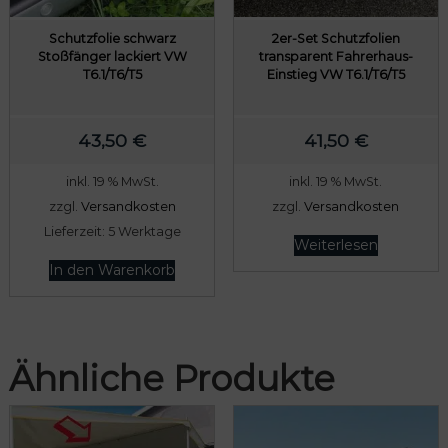
s
e
t
i
Schutzfolie schwarz
2er-Set Schutzfolien
:
s
Stoßfänger lackiert VW
transparent Fahrerhaus-
T6.1/T6/T5
Einstieg VW T6.1/T6/T5
1
w
7
a
,
r
43,50
€
41,50
€
2
:
inkl. 19 % MwSt.
inkl. 19 % MwSt.
0
2
zzgl.
Versandkosten
zzgl.
Versandkosten
1
Lieferzeit:
5 Werktage
€
,
Weiterlesen
.
5
In den Warenkorb
0
€
Ähnliche Produkte