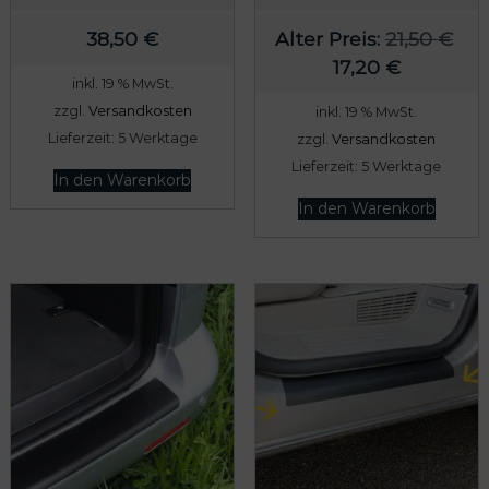
U
38,50
€
Alter Preis:
21,50
€
A
r
17,20
€
inkl. 19 % MwSt.
k
s
zzgl.
Versandkosten
inkl. 19 % MwSt.
t
p
Lieferzeit:
5 Werktage
zzgl.
Versandkosten
u
r
Lieferzeit:
5 Werktage
e
ü
In den Warenkorb
l
n
In den Warenkorb
l
g
e
l
r
i
P
c
r
h
e
e
i
r
s
P
i
r