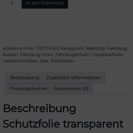
S
In den Warenkorb
h
e
c
e
i
h
r
s
u
P
i
t
r
s
z
e
t
f
i
:
o
s
3
Artikelnummer:
100704503
Kategorien:
Brandrup
,
Fahrzeug
l
w
4
Aussen
,
Fahrzeug Innen
,
Fahrzeugschutz / Gepäckschutz
,
i
a
,
Lackschutzfolien
,
Sale
,
Schutzfolie
e
r
8
t
:
0
r
Beschreibung
Zusätzliche Informationen
4
a
3
€
n
Produktsicherheit
Rezensionen (0)
,
.
s
5
p
0
Beschreibung
a
r
€
e
Schutzfolie transparent
n
t