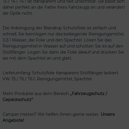
T5 / T6 / T6.1 ist transparent und fast unsichtbar. Sie passt sich
5
daher perfekt an die Farbe Ihres Fahrzeugs an und verändert
/
die Optik nicht.
T
6
/
Die Anbringung der Brandrup Schutzfolie ist einfach und
T
schnell. Sie benötigen nur das beiliegende Reinigungsmittel,
6
0,3 l Wasser, die Folie und den Spachtel. Lösen Sie das
.
Reinigungsmittel in Wasser auf und schütten Sie es auf den
1
Stoßfänger. Legen Sie dann die Folie darauf und drücken Sie
M
sie mit dem Spachtel an und glatt.
e
n
Lieferumfang: Schutzfolie transparent Stoßfänger lackiert
g
VW T5 / T6 / T6.1, Reinigungsmittel, Spachtel.
e
Mehr Produkte aus dem Bereich
„Fahrzeugschutz /
Gepäckschutz“
.
Camper mieten? Wir helfen Ihnen gerne weiter.
Unsere
Angebote!