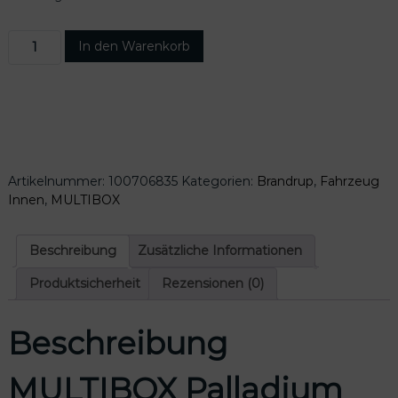
M
In den Warenkorb
U
L
T
I
B
O
X
Artikelnummer:
100706835
Kategorien:
Brandrup
,
Fahrzeug
P
Innen
,
MULTIBOX
a
l
l
Beschreibung
Zusätzliche Informationen
a
d
Produktsicherheit
Rezensionen (0)
i
u
Beschreibung
m
l
i
MULTIBOX Palladium
n