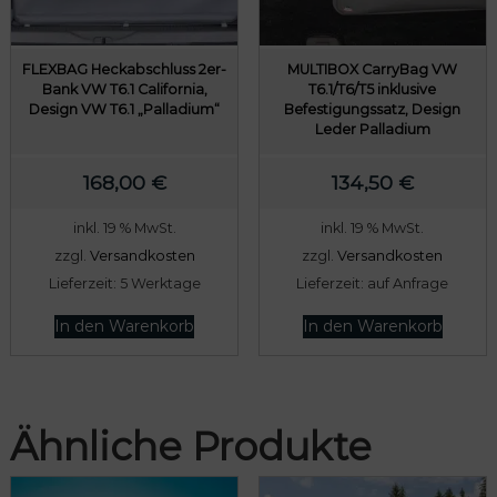
FLEXBAG Heckabschluss 2er-
MULTIBOX CarryBag VW
Bank VW T6.1 California,
T6.1/T6/T5 inklusive
Design VW T6.1 „Palladium“
Befestigungssatz, Design
Leder Palladium
168,00
€
134,50
€
inkl. 19 % MwSt.
inkl. 19 % MwSt.
zzgl.
Versandkosten
zzgl.
Versandkosten
Lieferzeit:
5 Werktage
Lieferzeit:
auf Anfrage
In den Warenkorb
In den Warenkorb
Ähnliche Produkte