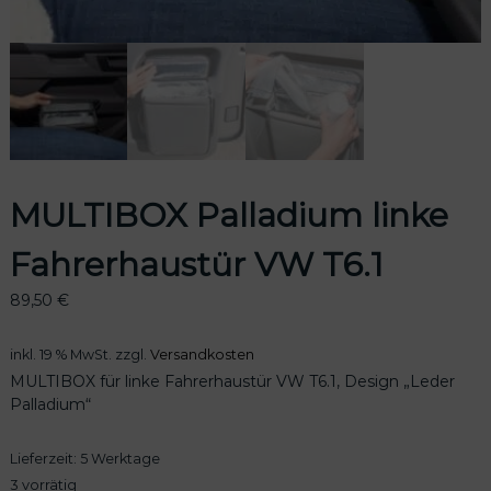
odus
MULTIBOX Palladium linke
Fahrerhaustür VW T6.1
89,50
€
dus
inkl. 19 % MwSt.
zzgl.
Versandkosten
MULTIBOX für linke Fahrerhaustür VW T6.1, Design „Leder
Palladium“
Lieferzeit:
5 Werktage
3 vorrätig