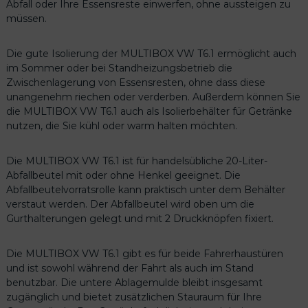
Abfall oder Ihre Essensreste einwerfen, ohne aussteigen zu
M
müssen.
e
n
g
Die gute Isolierung der MULTIBOX VW T6.1 ermöglicht auch
e
im Sommer oder bei Standheizungsbetrieb die
Zwischenlagerung von Essensresten, ohne dass diese
unangenehm riechen oder verderben. Außerdem können Sie
die MULTIBOX VW T6.1 auch als Isolierbehälter für Getränke
nutzen, die Sie kühl oder warm halten möchten.
Die MULTIBOX VW T6.1 ist für handelsübliche 20-Liter-
Abfallbeutel mit oder ohne Henkel geeignet. Die
Abfallbeutelvorratsrolle kann praktisch unter dem Behälter
verstaut werden. Der Abfallbeutel wird oben um die
Gurthalterungen gelegt und mit 2 Druckknöpfen fixiert.
Die MULTIBOX VW T6.1 gibt es für beide Fahrerhaustüren
und ist sowohl während der Fahrt als auch im Stand
benutzbar. Die untere Ablagemulde bleibt insgesamt
zugänglich und bietet zusätzlichen Stauraum für Ihre