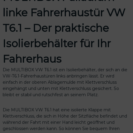
k
linke Fahrerhaustür VW
e
F
a
T6.1 – Der praktische
h
r
Isolierbehälter für Ihr
e
r
h
Fahrerhaus
a
u
Die MULTIBOX VW T6.1 ist ein Isolierbehälter, der sich an die
s
VW-T6.1-Fahrerhaustüren links anbringen lässt. Er wird
t
einfach in der oberen Ablagemulde mit Klettverschluss
ü
eingehängt und unten mit Klettverschluss gesichert. So
r
bleibt er stabil und rutschfest an seinem Platz.
V
W
Die MULTIBOX VW T6.1 hat eine isolierte Klappe mit
T
Klettverschluss, die sich in Höhe der Sitzfläche befindet und
6
während der Fahrt mit einer Hand leicht geöffnet und
.
geschlossen werden kann. So können Sie bequem Ihren
1