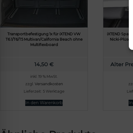
Transportbefestigung 1x für iXTEND VW
iXTEND Spannb
T6.1/T6/T5 Multivan/California Beach ohne
Nicki-Plüsch
Multiflexboard
14,50
€
Alter Pre
inkl. 19 % MwSt.
zzgl.
Versandkosten
zz
Lieferzeit:
5 Werktage
Lie
In den Warenkorb
I