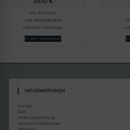
29,50
€
inkl. 19 % MwSt.
zzgl.
Versandkosten
zz
Lieferzeit:
5 Werktage
Lie
In den Warenkorb
I
INFORMATIONEN
Kontakt
AGB
Widerrufsbelehrung
Versand & Lieferkosten
Abholung