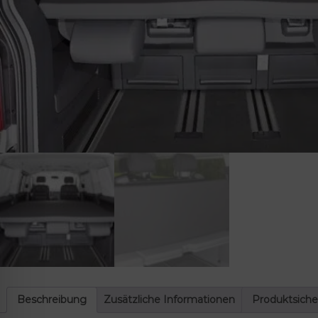
lssicheres Profil
-freundlicher Modus
den-Modus
psie-sicherer Modus
Beschreibung
Zusätzliche Informationen
Produktsiche