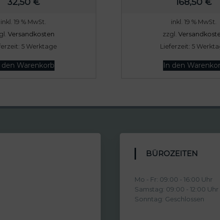
32,50
€
168,50
€
0
inkl. 19 % MwSt.
inkl. 19 % MwSt.
gl.
Versandkosten
zzgl.
Versandkost
€
ferzeit:
5 Werktage
Lieferzeit:
5 Werkt
n den Warenkorb
In den Warenko
BÜROZEITEN
Mo - Fr: 09:00 - 16:00 Uhr
Samstag: 09:00 - 12:00 Uhr
Sonntag: Geschlossen