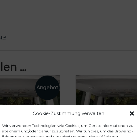
te!
len …
Cookie-Zustimmung verwalten
Wir verwenden Technologien wie Cookies, um Geräteinformationen zu
speichern und/oder darauf zuzugreifen. Wir tun dies, um das Browsing-
Erlebnis zu verbessern und um (nicht) personalisierte Werbung