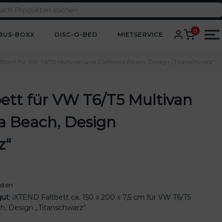
0
BUS-BOXX
DISC-O-BED
MIETSERVICE
tbett für VW T6/T5 Multivan und California Beach, Design „Titanschwarz“
ett für VW T6/T5 Multivan
ia Beach, Design
z“
sten
gut
; iXTEND Faltbett ca. 150 x 200 x 7,5 cm für VW T6/T5
ch, Design „Titanschwarz“