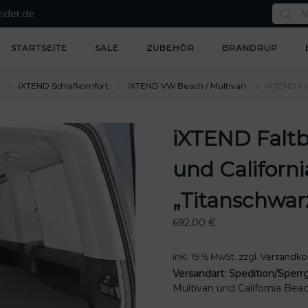
P
ider.de
r
o
d
u
STARTSEITE
SALE
ZUBEHÖR
BRANDRUP
c
t
s
s
iXTEND Schlafkomfort
iXTEND VW Beach / Multivan
iXTEND Fal
e
a
r
c
iXTEND Faltb
h
und Californ
„Titanschwar
692,00
€
inkl. 19 % MwSt.
zzgl.
Versandko
Versandart: Spedition/Sperr
Multivan und California Bea