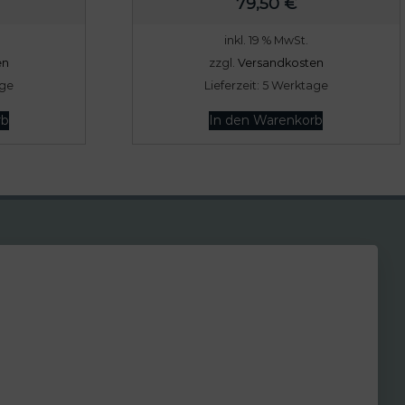
79,50
€
0
inkl. 19 % MwSt.
en
zzgl.
Versandkosten
€
age
Lieferzeit:
5 Werktage
rb
In den Warenkorb