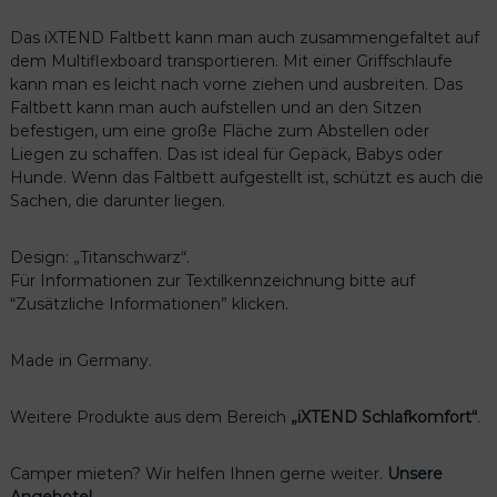
t
a
Das iXTEND Faltbett kann man auch zusammengefaltet auf
n
dem Multiflexboard transportieren. Mit einer Griffschlaufe
s
kann man es leicht nach vorne ziehen und ausbreiten. Das
c
Faltbett kann man auch aufstellen und an den Sitzen
h
befestigen, um eine große Fläche zum Abstellen oder
w
Liegen zu schaffen. Das ist ideal für Gepäck, Babys oder
a
Hunde. Wenn das Faltbett aufgestellt ist, schützt es auch die
r
Sachen, die darunter liegen.
z
“
Design: „Titanschwarz“.
M
Für Informationen zur Textilkennzeichnung bitte auf
e
“Zusätzliche Informationen” klicken.
n
g
e
Made in Germany.
Weitere Produkte aus dem Bereich
„iXTEND Schlafkomfort“
.
Camper mieten? Wir helfen Ihnen gerne weiter.
Unsere
Angebote!