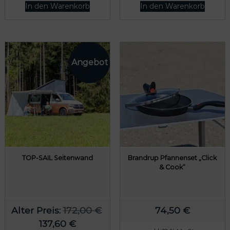
In den Warenkorb
In den Warenkorb
€
TOP-SAIL Seitenwand
Brandrup Pfannenset „Click
& Cook“
Alter Preis:
172,00
€
74,50
€
U
A
137,60
€