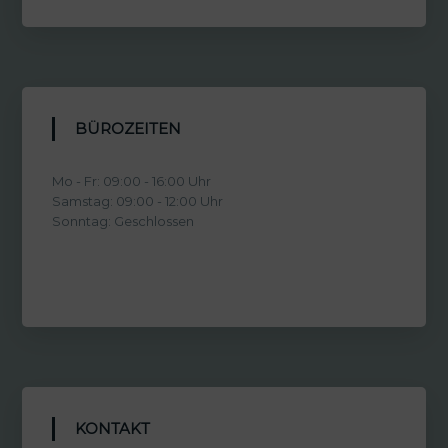
s
1
w
3
a
7
r
,
:
6
BÜROZEITEN
1
0
7
Mo - Fr: 09:00 - 16:00 Uhr
2
€
Samstag: 09:00 - 12:00 Uhr
,
.
Sonntag: Geschlossen
0
0
€
KONTAKT