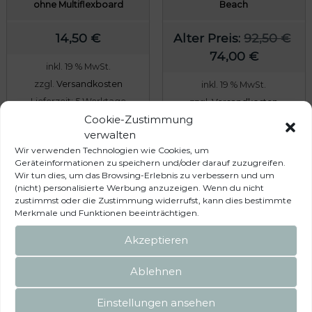
ohne Multiflexboard
Beach
U
14,50
€
Alter Preis:
92,50
€
A
r
74,00
€
inkl. 19 % MwSt.
k
s
zzgl.
Versandkosten
inkl. 19 % MwSt.
t
p
Lieferzeit:
5 Werktage
zzgl.
Versandkosten
u
r
Cookie-Zustimmung
Lieferzeit:
5 Werktage
e
ü
In den Warenkorb
verwalten
l
n
In den Warenkorb
Wir verwenden Technologien wie Cookies, um
l
g
Geräteinformationen zu speichern und/oder darauf zuzugreifen.
Wir tun dies, um das Browsing-Erlebnis zu verbessern und um
e
l
(nicht) personalisierte Werbung anzuzeigen. Wenn du nicht
r
i
zustimmst oder die Zustimmung widerrufst, kann dies bestimmte
Merkmale und Funktionen beeinträchtigen.
P
c
r
h
Akzeptieren
e
e
Ablehnen
i
r
s
P
Einstellungen ansehen
i
r