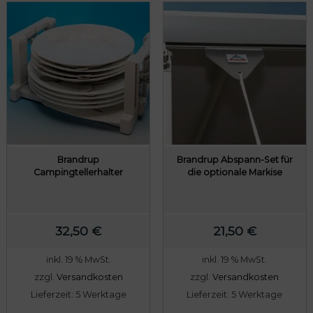
e
e
i
r
s
P
i
r
s
e
t
i
:
s
6
w
7
a
Brandrup
Brandrup Abspann-Set für
Campingtellerhalter
die optionale Markise
,
r
6
:
0
8
32,50
€
21,50
€
4
€
,
inkl. 19 % MwSt.
inkl. 19 % MwSt.
.
5
zzgl.
Versandkosten
zzgl.
Versandkosten
0
Lieferzeit:
5 Werktage
Lieferzeit:
5 Werktage