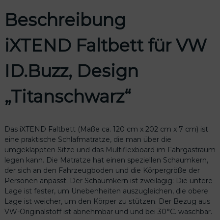
4
€
ü
,
.
Beschreibung
r
0
V
0
W
iXTEND Faltbett für VW
I
€
D
ID.Buzz, Design
.
B
u
„Titanschwarz“
z
z
,
Das iXTEND Faltbett (Maße ca. 120 cm x 202 cm x 7 cm) ist
D
eine praktische Schlafmatratze, die man über die
e
umgeklappten Sitze und das Multiflexboard im Fahrgastraum
s
legen kann. Die Matratze hat einen speziellen Schaumkern,
i
der sich an den Fahrzeugboden und die Körpergröße der
g
Personen anpasst. Der Schaumkern ist zweilagig: Die untere
n
Lage ist fester, um Unebenheiten auszugleichen, die obere
„
Lage ist weicher, um den Körper zu stützen. Der Bezug aus
T
VW-Originalstoff ist abnehmbar und und bei 30°C. waschbar.
i