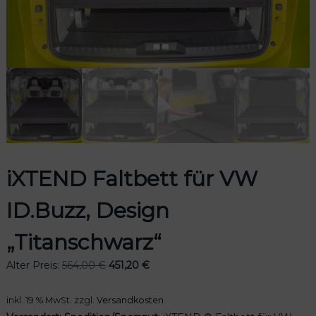
odus
iXTEND Faltbett für VW
dus
ID.Buzz, Design
„Titanschwarz“
U
A
Alter Preis:
564,00
€
451,20
€
r
k
s
t
inkl. 19 % MwSt.
zzgl.
Versandkosten
p
u