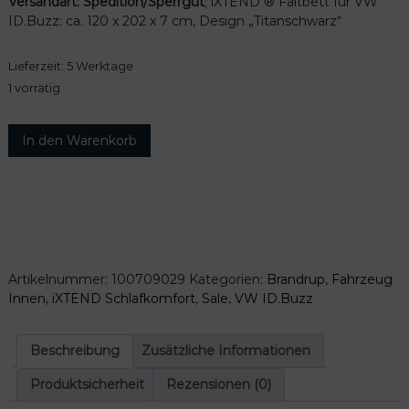
Versandart: Spedition/Sperrgut
; iXTEND ® Faltbett für VW
r
e
ID.Buzz: ca. 120 x 202 x 7 cm, Design „Titanschwarz“
ü
l
n
l
Lieferzeit:
5 Werktage
g
e
l
r
1 vorrätig
i
P
c
r
i
In den Warenkorb
h
e
X
e
i
T
r
s
E
P
i
N
r
s
D
e
t
F
i
:
a
s
4
Artikelnummer:
100709029
Kategorien:
Brandrup
,
Fahrzeug
l
w
5
Innen
,
iXTEND Schlafkomfort
,
Sale
,
VW ID.Buzz
t
a
1
b
r
,
e
Beschreibung
Zusätzliche Informationen
:
2
t
5
0
t
Produktsicherheit
Rezensionen (0)
6
f