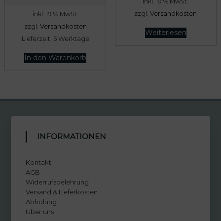
inkl. 19 % MwSt.
r
k
zzgl.
Versandkosten
inkl. 19 % MwSt.
s
t
zzgl.
Versandkosten
p
u
Weiterlesen
Lieferzeit:
5 Werktage
r
e
ü
l
In den Warenkorb
n
l
g
e
l
r
i
P
c
r
h
e
INFORMATIONEN
e
i
r
s
Kontakt
P
i
AGB
Widerrufsbelehrung
r
s
Versand & Lieferkosten
e
t
Abholung
i
:
Über uns