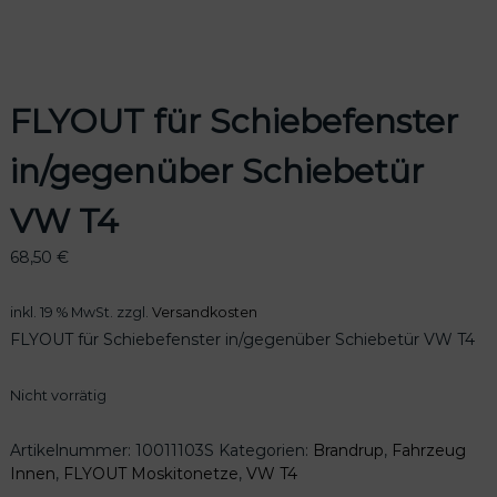
FLYOUT für Schiebefenster
odus
in/gegenüber Schiebetür
VW T4
68,50
€
dus
inkl. 19 % MwSt.
zzgl.
Versandkosten
FLYOUT für Schiebefenster in/gegenüber Schiebetür VW T4
Nicht vorrätig
Artikelnummer:
10011103S
Kategorien:
Brandrup
,
Fahrzeug
Innen
,
FLYOUT Moskitonetze
,
VW T4