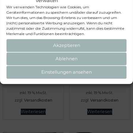
verwalten
Wir verwenden Technologien wie Cookies, um
Geräteinformationen zu speichern und/oder darauf zuzugreifen.
Wir tun dies, um das Browsing-Erlebnis zu verbessern und um
(nicht) personalisierte Werbung anzuzeigen. Wenn du nicht
zustimmst oder die Zustimmung widerrufst, kann dies bestimmte
Merkmale und Funktionen beeinträchtigen.
Akzeptieren
FLYOUT Heckklappen-
FLYOUT VW T4 Heckklappen-
Öffnung VW T4 mit VW-
Öffnung nur California Coach
Ablehnen
Verkleidung
Einstellungen ansehen
172,00
€
172,00
€
inkl. 19 % MwSt.
inkl. 19 % MwSt.
zzgl.
Versandkosten
zzgl.
Versandkosten
Weiterlesen
Weiterlesen