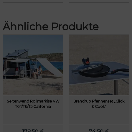
Ähnliche Produkte
Seitenwand Rollmarkise VW
Brandrup Pfannenset „Click
T6.1/T6/T5 California
& Cook“
178,50
€
74,50
€