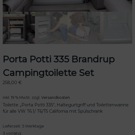
odus
Porta Potti 335 Brandrup
Campingtoilette Set
258,00
€
dus
inkl. 19 % MwSt.
zzgl.
Versandkosten
Toilette „Porta Potti 335“, Haltegurtgriff und Toilettenwanne
für alle VW T6.1/ T6/T5 California mit Spülschrank
Lieferzeit:
5 Werktage
3 vorrätig