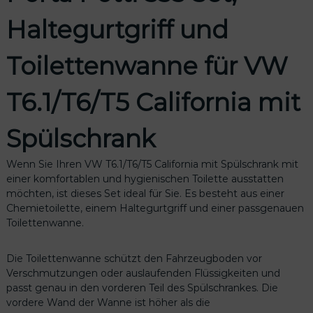
p
Haltegurtgriff und
C
a
m
Toilettenwanne für VW
p
i
T6.1/T6/T5 California mit
n
g
t
Spülschrank
o
i
Wenn Sie Ihren VW T6.1/T6/T5 California mit Spülschrank mit
l
einer komfortablen und hygienischen Toilette ausstatten
e
möchten, ist dieses Set ideal für Sie. Es besteht aus einer
t
Chemietoilette, einem Haltegurtgriff und einer passgenauen
t
Toilettenwanne.
e
S
Die Toilettenwanne schützt den Fahrzeugboden vor
e
Verschmutzungen oder auslaufenden Flüssigkeiten und
t
passt genau in den vorderen Teil des Spülschrankes. Die
M
vordere Wand der Wanne ist höher als die
e