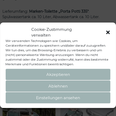
Lieferumfang:
Marken-Toilette „Porta Potti 335“
:
Spülwassertank ca. 10 Liter, Abwassertank ca. 10 Liter.
Cookie-Zustimmung
Made in Germany.
verwalten
Wir verwenden Technologien wie Cookies, um
Mehr Produkte aus dem Bereich
„Wasser & Sanitär“
.
Geräteinformationen zu speichern und/oder darauf zuzugreifen.
Wir tun dies, um das Browsing-Erlebnis zu verbessern und um
(nicht) personalisierte Werbung anzuzeigen. Wenn du nicht
Camper mieten? Wir helfen Ihnen gerne weiter.
Unsere
zustimmst oder die Zustimmung widerrufst, kann dies bestimmte
Angebote!
Merkmale und Funktionen beeinträchtigen.
Akzeptieren
Ähnliche Produkte
Ablehnen
Einstellungen ansehen