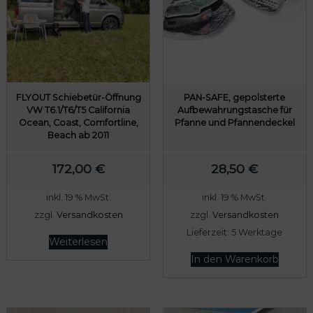
FLYOUT Schiebetür-Öffnung
PAN-SAFE, gepolsterte
VW T6.1/T6/T5 California
Aufbewahrungstasche für
Ocean, Coast, Comfortline,
Pfanne und Pfannendeckel
Beach ab 2011
172,00
€
28,50
€
inkl. 19 % MwSt.
inkl. 19 % MwSt.
zzgl.
Versandkosten
zzgl.
Versandkosten
Lieferzeit:
5 Werktage
Weiterlesen
In den Warenkorb