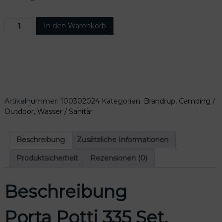
P
In den Warenkorb
o
r
t
a
P
o
t
Artikelnummer:
100302024
Kategorien:
Brandrup
,
Camping /
t
Outdoor
,
Wasser / Sanitär
i
3
3
Beschreibung
Zusätzliche Informationen
5
B
Produktsicherheit
Rezensionen (0)
r
a
Beschreibung
n
d
r
Porta Potti 335 Set,
u